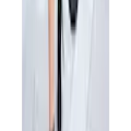
spéciales
cintrée, taille élastique
Aidez-nous à nous améliorer !
Que pensez-vous de la page de détails ?
Couleur
Nom de la couleur
noir-rose à motifs
Responsable du produit dans l'UE
:
AproductZ GmbH
Très insatisfait
Insatisfait
Ni l'un ni l'autre
Satisfait
Werner-Otto-Strasse 1-7
DE-22179 Hamburg
customer-service@aproductz.com
Très satisfait
Continuer
Passer les catégories recommandées
Image source:
Laura Scott Robe en maille Robe en maille,
matière élastique, coupe cintrée, taille élastique