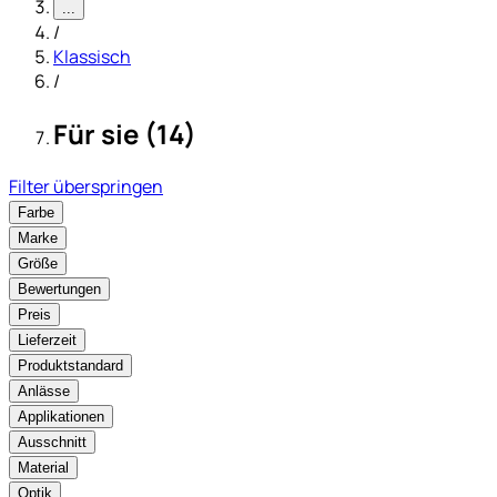
...
/
Klassisch
/
Für sie (14)
Filter überspringen
Farbe
Marke
Größe
Bewertungen
Preis
Lieferzeit
Produktstandard
Anlässe
Applikationen
Ausschnitt
Material
Optik