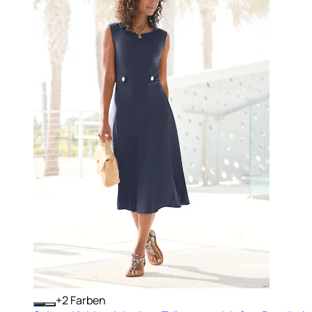
+
Farben