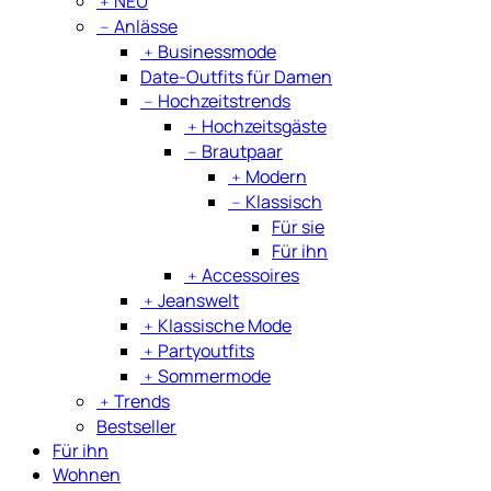
﹢
NEU
﹣
Anlässe
﹢
Businessmode
Date-Outfits für Damen
﹣
Hochzeitstrends
﹢
Hochzeitsgäste
﹣
Brautpaar
﹢
Modern
﹣
Klassisch
Für sie
Für ihn
﹢
Accessoires
﹢
Jeanswelt
﹢
Klassische Mode
﹢
Partyoutfits
﹢
Sommermode
﹢
Trends
Bestseller
Für ihn
Wohnen