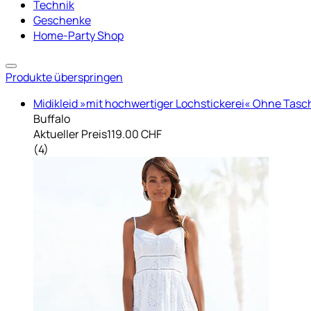
Technik
Geschenke
Home-Party Shop
Produkte überspringen
Midikleid »mit hochwertiger Lochstickerei« Ohne Tasch
Buffalo
Aktueller Preis
119.00 CHF
(
4
)