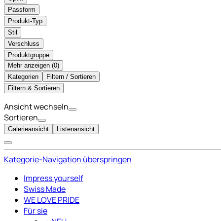
Passform
Produkt-Typ
Stil
Verschluss
Produktgruppe
Mehr anzeigen (
)
Kategorien
Filtern / Sortieren
Filtern & Sortieren
Ansicht wechseln
Sortieren
Galerieansicht
Listenansicht
Kategorie-Navigation überspringen
Impress yourself
Swiss Made
WE LOVE PRIDE
Für sie