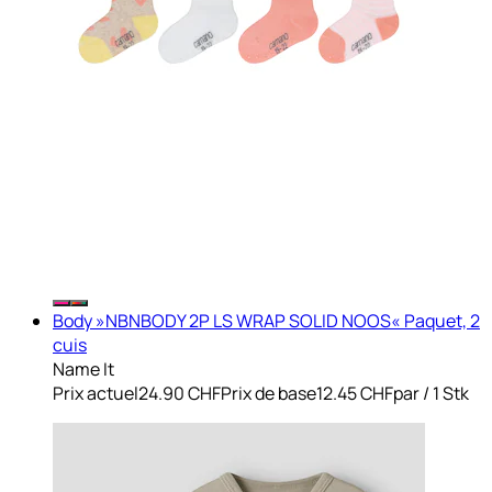
Body »NBNBODY 2P LS WRAP SOLID NOOS« Paquet, 2
cuis
Name It
Prix actuel
24.90 CHF
Prix de base
12.45 CHF
par
/
1 Stk