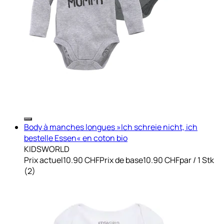
Body à manches longues »Ich schreie nicht, ich
bestelle Essen« en coton bio
KIDSWORLD
Prix actuel
10.90 CHF
Prix de base
10.90 CHF
par
/
1 Stk
(
2
)