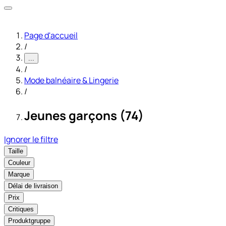
Page d'accueil
/
...
/
Mode balnéaire & Lingerie
/
Jeunes garçons (74)
Ignorer le filtre
Taille
Couleur
Marque
Délai de livraison
Prix
Critiques
Produktgruppe