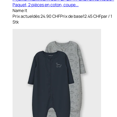
Paquet, 2 pièces en coton, coupe...
Name It
Prix actuel
dès
24.90 CHF
Prix de base
12.45 CHF
par
/
1
Stk