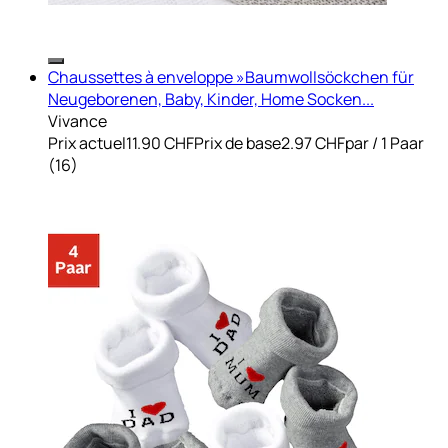
Chaussettes à enveloppe »Baumwollsöckchen für
Neugeborenen, Baby, Kinder, Home Socken...
Vivance
Prix actuel
11.90 CHF
Prix de base
2.97 CHF
par
/
1 Paar
(
16
)