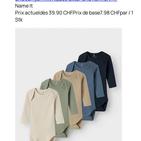
Name It
Prix actuel
dès
39.90 CHF
Prix de base
7.98 CHF
par
/
1
Stk