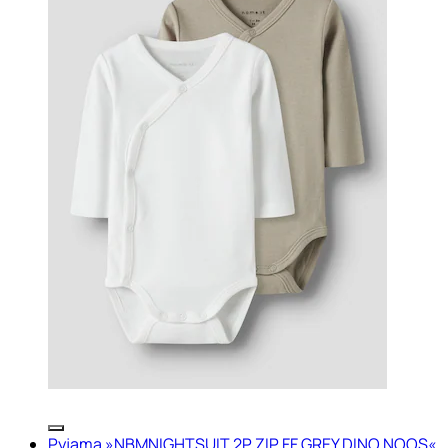
Pyjama »NBMNIGHTSUIT 2P ZIP FF GREY DINO NOOS«