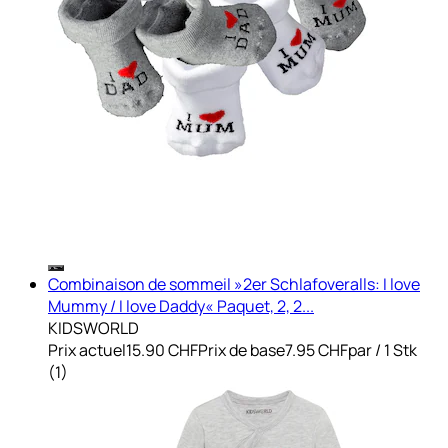
Combinaison de sommeil »2er Schlafoveralls: I love
Mummy / I love Daddy« Paquet, 2, 2...
KIDSWORLD
Prix actuel
15.90 CHF
Prix de base
7.95 CHF
par
/
1 Stk
(
1
)