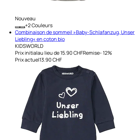
Nouveau
+
Couleurs
Combinaison de sommeil »Baby-Schlafanzug, Unser
Liebling« en coton bio
KIDSWORLD
Prix initial
au lieu de 15.90 CHF
Remise
- 12%
Prix actuel
13.90 CHF