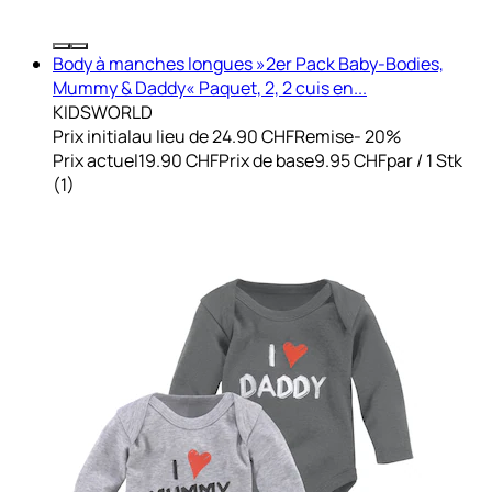
Body à manches longues »2er Pack Baby-Bodies,
Mummy & Daddy« Paquet, 2, 2 cuis en...
KIDSWORLD
Prix initial
au lieu de 24.90 CHF
Remise
- 20%
Prix actuel
19.90 CHF
Prix de base
9.95 CHF
par
/
1 Stk
(
1
)