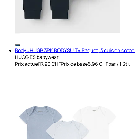
Body »HUGB 3PK BODYSUIT« Paquet, 3 cuis en coton
HUGGIES babywear
Prix actuel
17.90 CHF
Prix de base
5.96 CHF
par
/
1 Stk