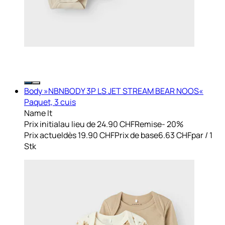
Body »NBNBODY 3P LS JET STREAM BEAR NOOS«
Paquet, 3 cuis
Name It
Prix initial
au lieu de 24.90 CHF
Remise
- 20%
Prix actuel
dès
19.90 CHF
Prix de base
6.63 CHF
par
/
1
Stk