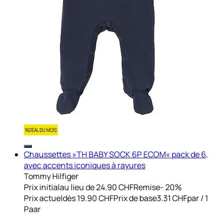
Chaussettes »TH BABY SOCK 6P ECOM« pack de 6,
avec accents iconiques à rayures
Tommy Hilfiger
Prix initial
au lieu de 24.90 CHF
Remise
- 20%
Prix actuel
dès
19.90 CHF
Prix de base
3.31 CHF
par
/
1
Paar