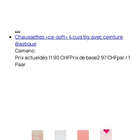
Chaussettes »ca-soft« 4 cuis tlg. avec ceinture
élastique
Camano
Prix actuel
dès
11.90 CHF
Prix de base
2.97 CHF
par
/
1
Paar