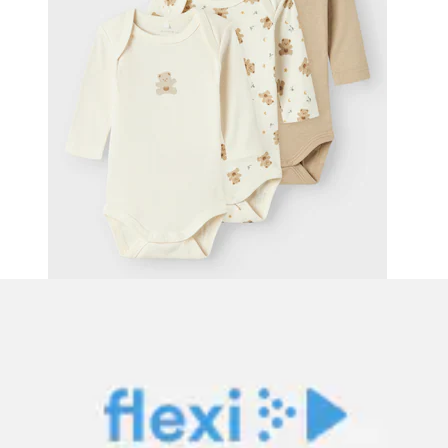
Body à manches longues »NBNWAX WOOL RIB LS
BODY NOOS« en pure laine mérinos
Name It
Prix actuel
29.90 CHF