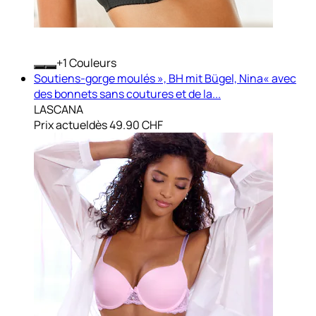
+
Couleurs
Soutiens-gorge moulés », BH mit Bügel, Nina« avec
des bonnets sans coutures et de la...
LASCANA
Prix actuel
dès
49.90 CHF