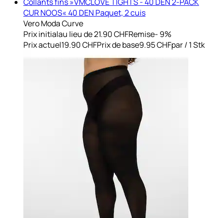
Collants fins »VMCLOVE TIGHTS - 40 DEN 2-PACK
CUR NOOS« 40 DEN Paquet, 2 cuis
Vero Moda Curve
Prix initial
au lieu de 21.90 CHF
Remise
- 9%
Prix actuel
19.90 CHF
Prix de base
9.95 CHF
par
/
1 Stk