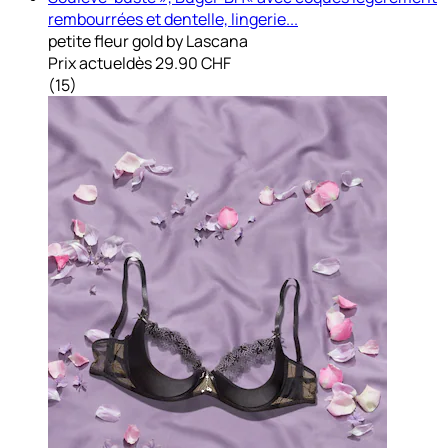
rembourrées et dentelle, lingerie...
petite fleur gold by Lascana
Prix actuel
dès
29.90 CHF
(
15
)