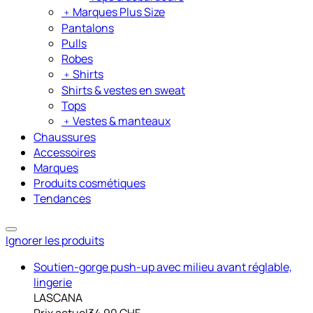
﹢
Marques Plus Size
Pantalons
Pulls
Robes
﹢
Shirts
Shirts & vestes en sweat
Tops
﹢
Vestes & manteaux
Chaussures
Accessoires
Marques
Produits cosmétiques
Tendances
Ignorer les produits
Soutien-gorge push-up avec milieu avant réglable,
lingerie
LASCANA
Prix actuel
34.90 CHF