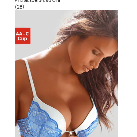
(
28
)