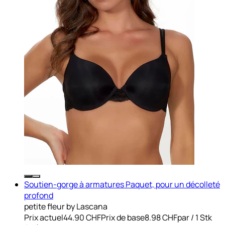
Soutien-gorge à armatures Paquet, pour un décolleté
profond
petite fleur by Lascana
Prix actuel
44.90 CHF
Prix de base
8.98 CHF
par
/
1 Stk