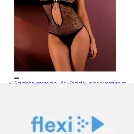
Soutiens-gorge moulés »Fabiola« avec armature et
dentelle raffinée, lingerie
LASCANA
Prix actuel
dès
44.90 CHF
(
2
)