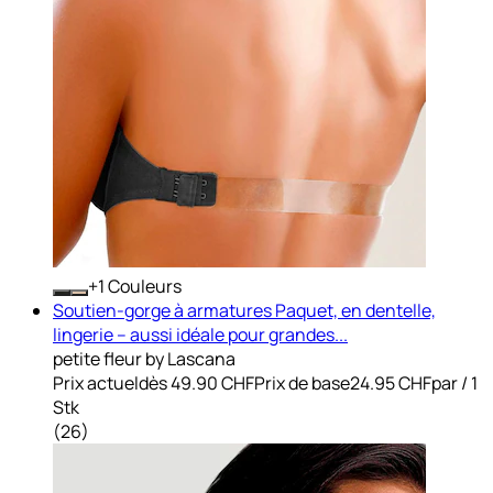
+
Couleurs
Soutien-gorge à armatures Paquet, en dentelle,
lingerie – aussi idéale pour grandes...
petite fleur by Lascana
Prix actuel
dès
49.90 CHF
Prix de base
24.95 CHF
par
/
1
Stk
(
26
)