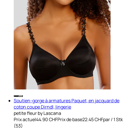
Soutien-gorge à armatures Paquet, en jacquard de
coton coupe Dirndl, lingerie
petite fleur by Lascana
Prix actuel
44.90 CHF
Prix de base
22.45 CHF
par
/
1 Stk
(
53
)