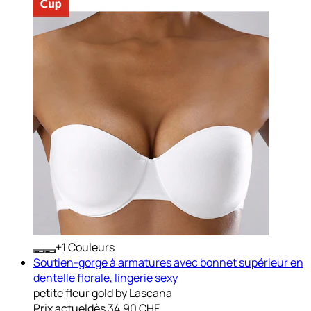
+
Couleurs
Soutien-gorge à armatures avec bonnet supérieur en
dentelle florale, lingerie sexy
petite fleur gold by Lascana
Prix actuel
dès
34.90 CHF