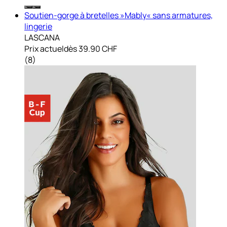
Soutien-gorge à bretelles »Mably« sans armatures,
lingerie
LASCANA
Prix actuel
dès
39.90 CHF
(
8
)