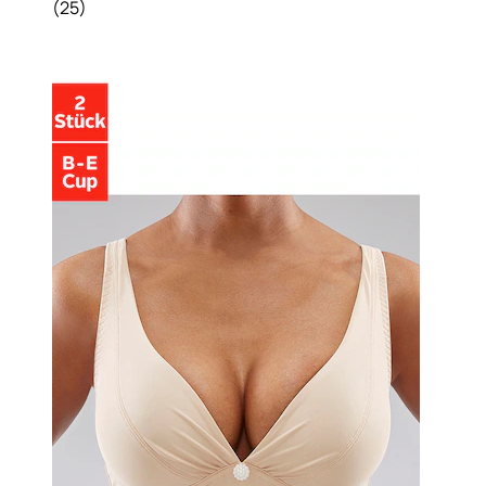
(
25
)