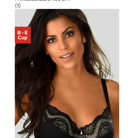
(
1
)