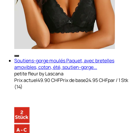
Soutiens-gorge moulés Paquet, avec bretelles
amovibles, coton, été, soutien-gorge...
petite fleur by Lascana
Prix actuel
49.90 CHF
Prix de base
24.95 CHF
par
/
1 Stk
(
14
)