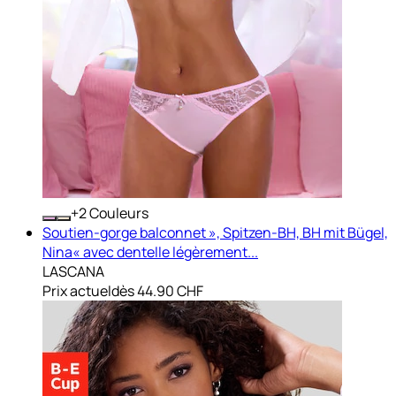
+
Couleurs
Soutien-gorge balconnet », Spitzen-BH, BH mit Bügel,
Nina« avec dentelle légèrement...
LASCANA
Prix actuel
dès
44.90 CHF