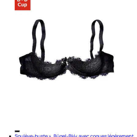
Soulève-buste », Bügel-BH« avec coques légèrement