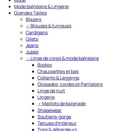
Mode balnéaire & Lingerie
Grandes Tailles
Blazers
﹢
Blouses & tuniques
Cardigans
Gilets
Jeans
Jupes
﹣
Linge de corps & mode balnéaire
Bodies
Chaussettes et bas
Collants & Leggings
Glissades, cordes et Pantalons
Linge de nuit
Lingerie
﹢
Maillots de baignade
Shapewear
Soutiens-gorge
Tenues d'intérieur
Tops & débardeurs