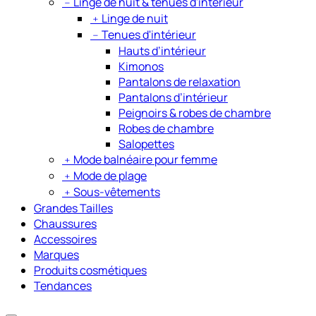
﹣
Linge de nuit & tenues d'intérieur
﹢
Linge de nuit
﹣
Tenues d'intérieur
Hauts d’intérieur
Kimonos
Pantalons de relaxation
Pantalons d’intérieur
Peignoirs & robes de chambre
Robes de chambre
Salopettes
﹢
Mode balnéaire pour femme
﹢
Mode de plage
﹢
Sous-vêtements
Grandes Tailles
Chaussures
Accessoires
Marques
Produits cosmétiques
Tendances