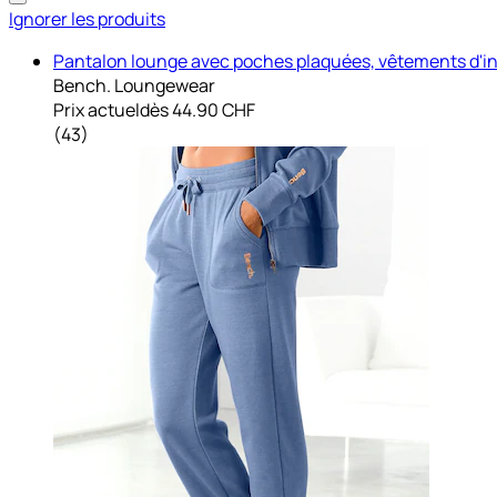
Ignorer les produits
Pantalon lounge avec poches plaquées, vêtements d'in
Bench. Loungewear
Prix actuel
dès
44.90 CHF
(
43
)