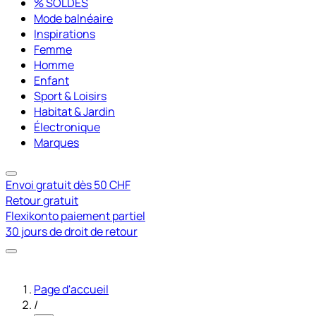
% SOLDES
Mode balnéaire
Inspirations
Femme
Homme
Enfant
Sport & Loisirs
Habitat & Jardin
Électronique
Marques
Envoi gratuit dès 50 CHF
Retour gratuit
Flexikonto paiement partiel
30 jours de droit de retour
Page d'accueil
/