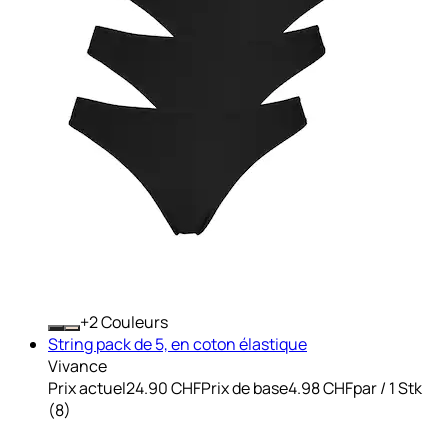
+
Couleurs
String pack de 5, en coton élastique
Vivance
Prix actuel
24.90 CHF
Prix de base
4.98 CHF
par
/
1 Stk
(
8
)