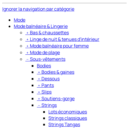
Ignorer la navigation par catégorie
Mode
Mode balnéaire & Lingerie
﹢
Bas & chaussettes
﹢
Linge de nuit & tenues d'intérieur
﹢
Mode balnéaire pour femme
﹢
Mode de plage
﹣
Sous-vêtements
Bodies
﹢
Bodies & gaines
﹢
Dessous
﹢
Pants
﹢
Slips
﹢
Soutiens-gorge
﹣
Strings
Lots économiques
Strings classiques
Strings Tangas