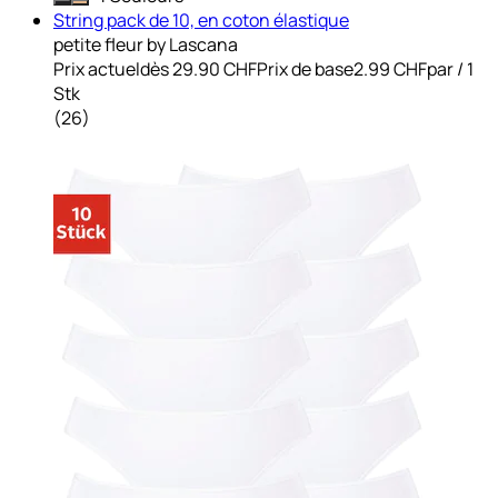
String pack de 10, en coton élastique
petite fleur by Lascana
Prix actuel
dès
29.90 CHF
Prix de base
2.99 CHF
par
/
1
Stk
(
26
)