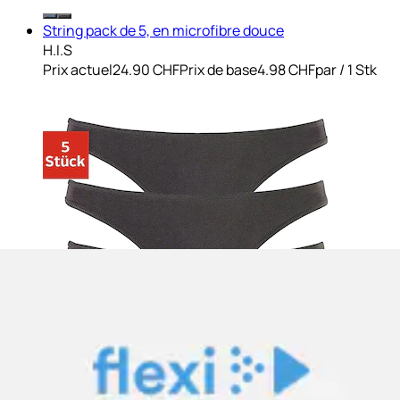
String pack de 5, en microfibre douce
H.I.S
Prix actuel
24.90 CHF
Prix de base
4.98 CHF
par
/
1 Stk