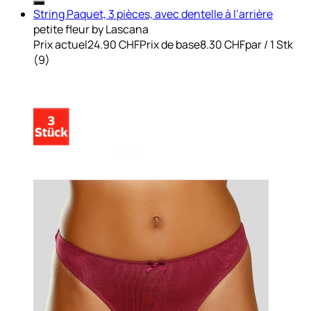
String Paquet, 3 pièces, avec dentelle à l’arrière
petite fleur by Lascana
Prix actuel
24.90 CHF
Prix de base
8.30 CHF
par
/
1 Stk
(
9
)