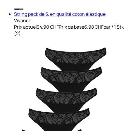
String pack de 5, en qualité coton élastique
Vivance
Prix actuel
34.90 CHF
Prix de base
6.98 CHF
par
/
1 Stk
(
2
)