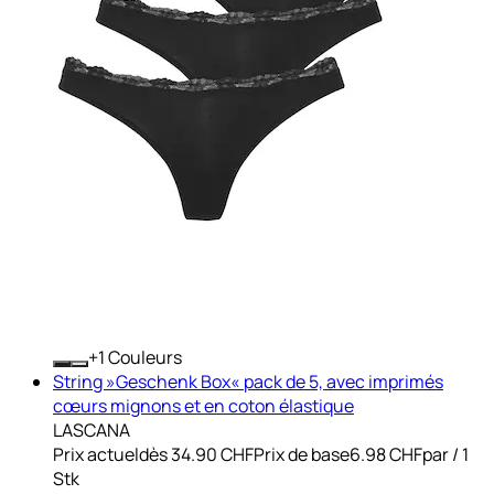
+
Couleurs
String »Geschenk Box« pack de 5, avec imprimés
cœurs mignons et en coton élastique
LASCANA
Prix actuel
dès
34.90 CHF
Prix de base
6.98 CHF
par
/
1
Stk