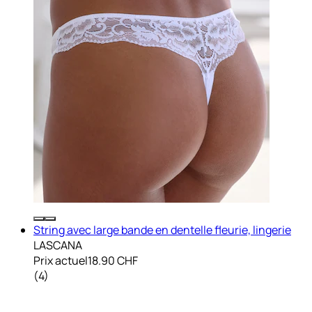
String avec large bande en dentelle fleurie, lingerie
LASCANA
Prix actuel
18.90 CHF
(
4
)