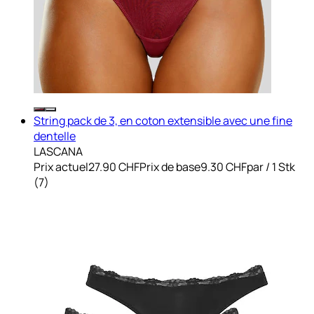
String pack de 3, en coton extensible avec une fine
dentelle
LASCANA
Prix actuel
27.90 CHF
Prix de base
9.30 CHF
par
/
1 Stk
(
7
)