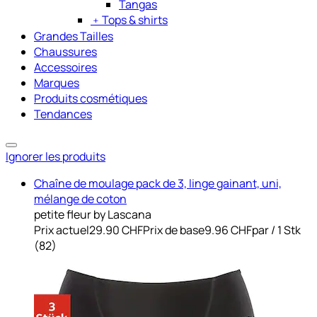
Tangas
﹢
Tops & shirts
Grandes Tailles
Chaussures
Accessoires
Marques
Produits cosmétiques
Tendances
Ignorer les produits
Chaîne de moulage pack de 3, linge gainant, uni,
mélange de coton
petite fleur by Lascana
Prix actuel
29.90 CHF
Prix de base
9.96 CHF
par
/
1 Stk
(
82
)