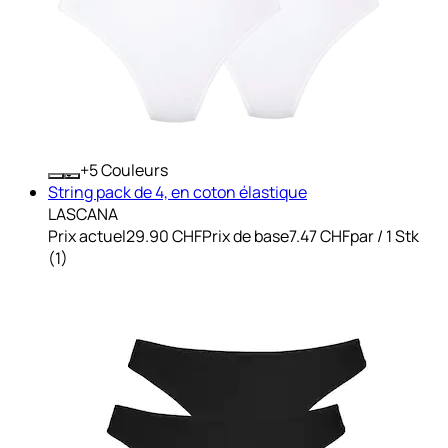
+
Couleurs
String pack de 4, en coton élastique
LASCANA
Prix actuel
29.90 CHF
Prix de base
7.47 CHF
par
/
1 Stk
(
1
)