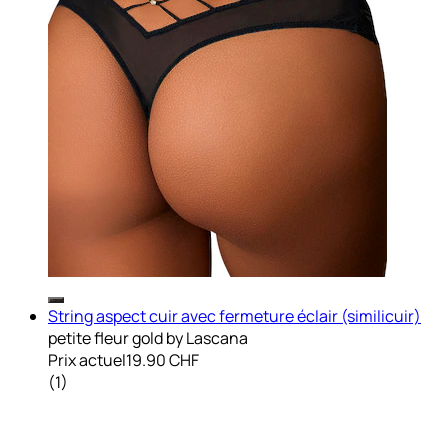
String aspect cuir avec fermeture éclair (similicuir)
petite fleur gold by Lascana
Prix actuel
19.90 CHF
(
1
)