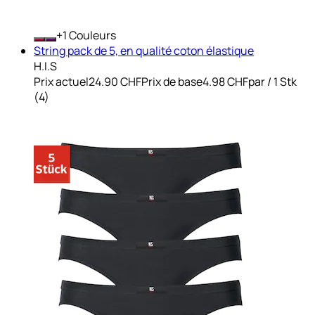
+
Couleurs
String pack de 5, en qualité coton élastique
H.I.S
Prix actuel
24.90 CHF
Prix de base
4.98 CHF
par
/
1 Stk
(
4
)