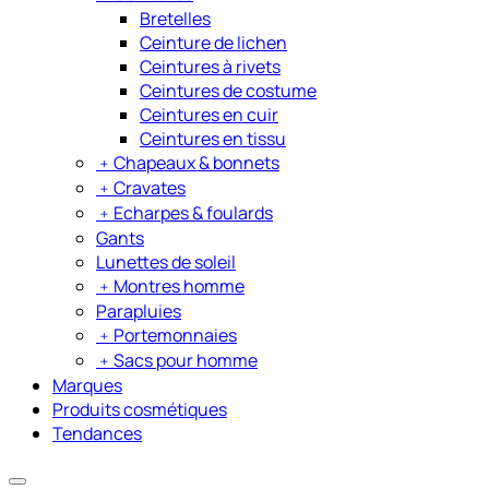
Bretelles
Ceinture de lichen
Ceintures à rivets
Ceintures de costume
Ceintures en cuir
Ceintures en tissu
﹢
Chapeaux & bonnets
﹢
Cravates
﹢
Echarpes & foulards
Gants
Lunettes de soleil
﹢
Montres homme
Parapluies
﹢
Portemonnaies
﹢
Sacs pour homme
Marques
Produits cosmétiques
Tendances