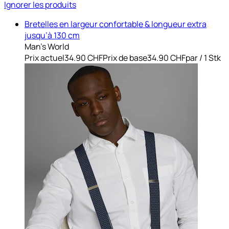
Ignorer les produits
Bretelles en largeur confortable & longueur extra
jusqu’à 130 cm
Man's World
Prix actuel
34.90 CHF
Prix de base
34.90 CHF
par
/
1 Stk