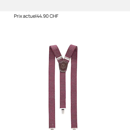
Bretelles »Hosenträger mit Punkten«
LERROS
Prix actuel
44.90 CHF