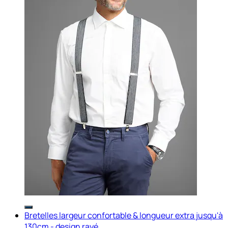
Bretelles largeur confortable & longueur extra jusqu'à
130cm - design rayé