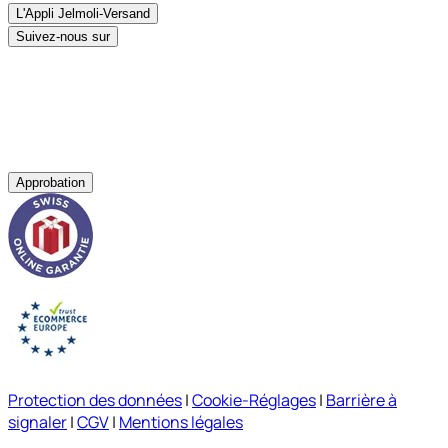
L'Appli Jelmoli-Versand
Suivez-nous sur
Approbation
Protection des données
|
Cookie-Réglages
|
Barrière à
signaler
|
CGV
|
Mentions légales