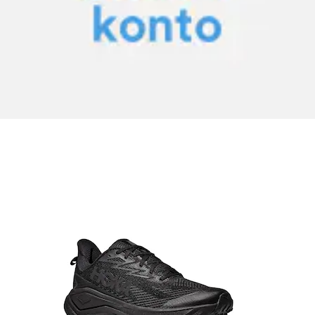
+
Couleurs
Chaussures de trail »Challenger 8 Gore-Tex« semelle
extérieure fortement profilée,...
Hoka One One
Prix actuel
194.00 CHF