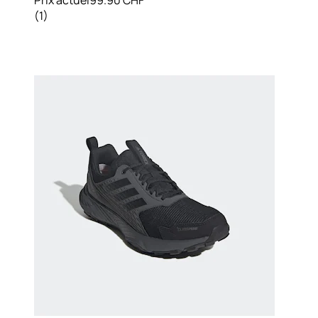
(
1
)