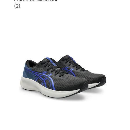
(
2
)