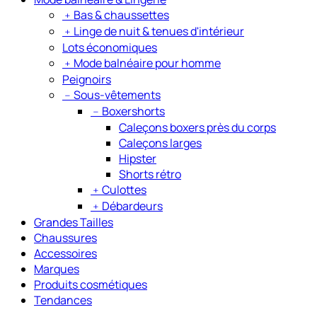
﹢
Bas & chaussettes
﹢
Linge de nuit & tenues d'intérieur
Lots économiques
﹢
Mode balnéaire pour homme
Peignoirs
﹣
Sous-vêtements
﹣
Boxershorts
Caleçons boxers près du corps
Caleçons larges
Hipster
Shorts rétro
﹢
Culottes
﹢
Débardeurs
Grandes Tailles
Chaussures
Accessoires
Marques
Produits cosmétiques
Tendances