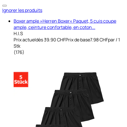
Ignorer les produits
Boxer ample »Herren Boxer« Paquet, 5 cuis coupe
ample, ceinture confortable, en coton...
H.I.S
Prix actuel
dès
39.90 CHF
Prix de base
7.98 CHF
par
/
1
Stk
(
176
)