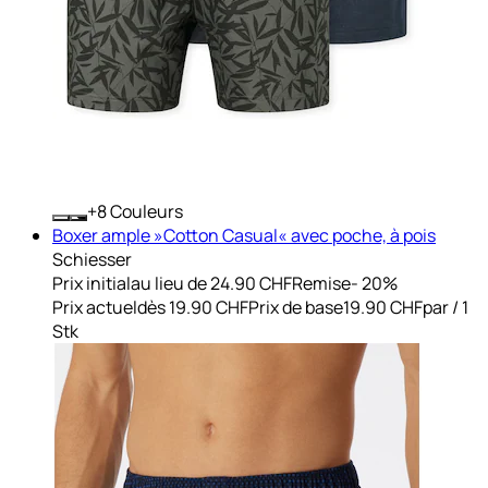
+
Couleurs
Boxer ample »Cotton Casual« avec poche, à pois
Schiesser
Prix initial
au lieu de 24.90 CHF
Remise
- 20%
Prix actuel
dès
19.90 CHF
Prix de base
19.90 CHF
par
/
1
Stk