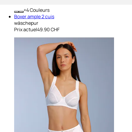
+
Couleurs
Boxer ample 2 cuis
wäschepur
Prix actuel
49.90 CHF