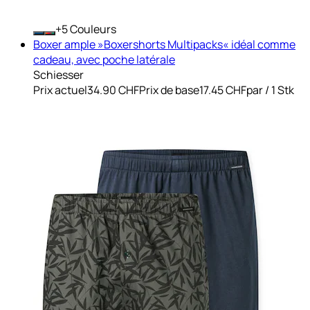
+
Couleurs
Boxer ample »Boxershorts Multipacks« idéal comme
cadeau, avec poche latérale
Schiesser
Prix actuel
34.90 CHF
Prix de base
17.45 CHF
par
/
1 Stk