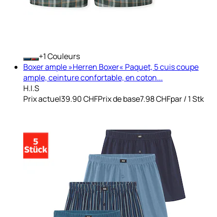
+
Couleurs
Boxer ample »Herren Boxer« Paquet, 5 cuis coupe
ample, ceinture confortable, en coton...
H.I.S
Prix actuel
39.90 CHF
Prix de base
7.98 CHF
par
/
1 Stk