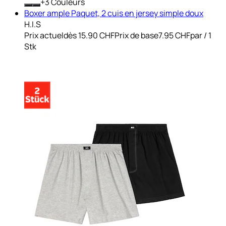
+
Couleurs
Boxer ample Paquet, 2 cuis en jersey simple doux
H.I.S
Prix actuel
dès
15.90 CHF
Prix de base
7.95 CHF
par
/
1
Stk