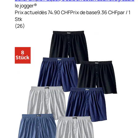
le jogger®
Prix actuel
dès
74.90 CHF
Prix de base
9.36 CHF
par
/
1
Stk
(
26
)