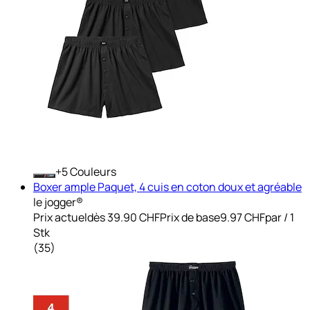
+
Couleurs
Boxer ample Paquet, 4 cuis en coton doux et agréable
le jogger®
Prix actuel
dès
39.90 CHF
Prix de base
9.97 CHF
par
/
1
Stk
(
35
)