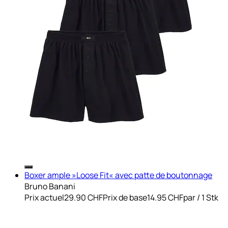
Boxer ample »Loose Fit« avec patte de boutonnage
Bruno Banani
Prix actuel
29.90 CHF
Prix de base
14.95 CHF
par
/
1 Stk