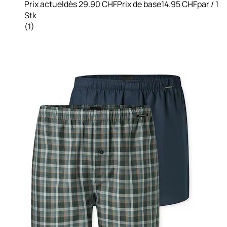
Prix actuel
dès
29.90 CHF
Prix de base
14.95 CHF
par
/
1
Stk
(
1
)