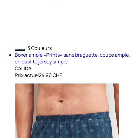
+
Couleurs
Boxer ample »Prints« sans braguette, coupe ample,
en qualité jersey simple
CALIDA
Prix actuel
24.90 CHF