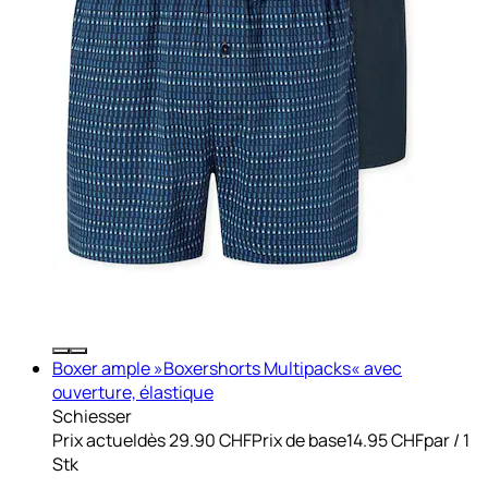
Boxer ample »Boxershorts Multipacks« avec
ouverture, élastique
Schiesser
Prix actuel
dès
29.90 CHF
Prix de base
14.95 CHF
par
/
1
Stk