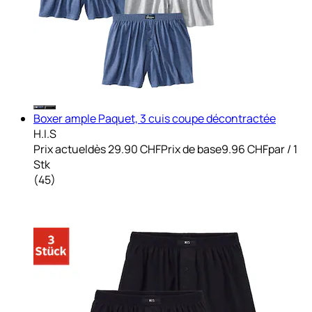
Boxer ample Paquet, 3 cuis coupe décontractée
H.I.S
Prix actuel
dès
29.90 CHF
Prix de base
9.96 CHF
par
/
1
Stk
(
45
)