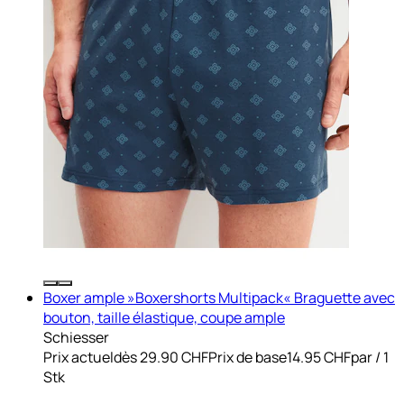
Boxer ample »Boxershorts Multipack« Braguette avec
bouton, taille élastique, coupe ample
Schiesser
Prix actuel
dès
29.90 CHF
Prix de base
14.95 CHF
par
/
1
Stk