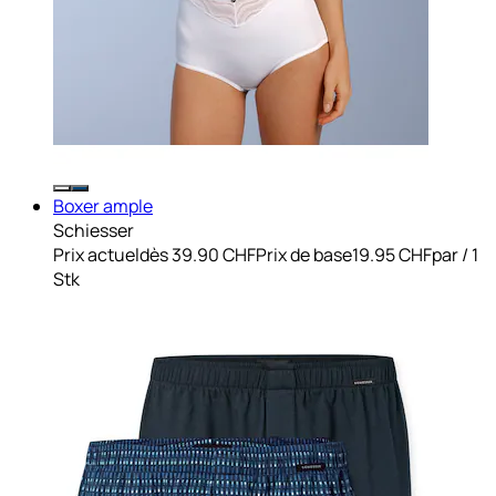
Boxer ample
Schiesser
Prix actuel
dès
39.90 CHF
Prix de base
19.95 CHF
par
/
1
Stk