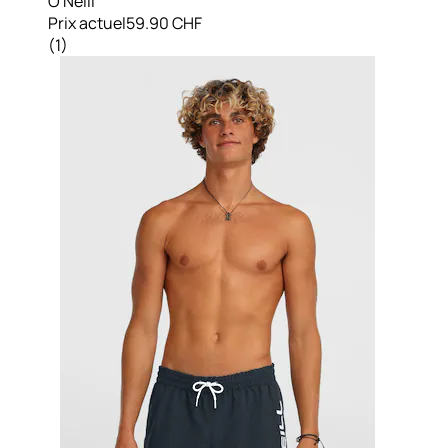
O'Neill
Prix actuel
59.90 CHF
(
1
)