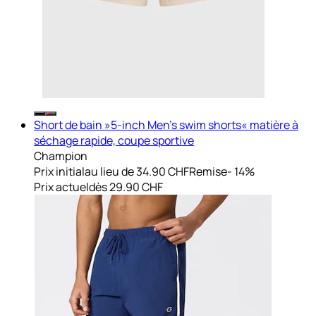
Short de bain »5-inch Men's swim shorts« matière à
séchage rapide, coupe sportive
Champion
Prix initial
au lieu de 34.90 CHF
Remise
- 14%
Prix actuel
dès
29.90 CHF