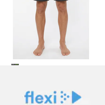
Maillot de bain »M DYNAMO SHORT R«
Arena
Prix actuel
dès
24.90 CHF