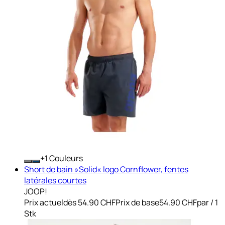
+
Couleurs
Short de bain »Solid« logo Cornflower, fentes
latérales courtes
JOOP!
Prix actuel
dès
54.90 CHF
Prix de base
54.90 CHF
par
/
1
Stk