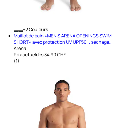
+
Couleurs
Maillot de bain »MEN'S ARENA OPENINGS SWIM
SHORT« avec protection UV UPF50+, séchage...
Arena
Prix actuel
dès
34.90 CHF
(
1
)