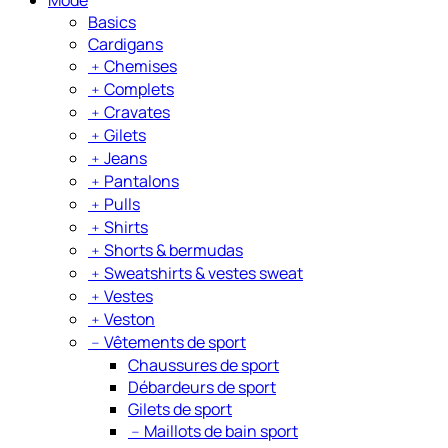
Basics
Cardigans
﹢
Chemises
﹢
Complets
﹢
Cravates
﹢
Gilets
﹢
Jeans
﹢
Pantalons
﹢
Pulls
﹢
Shirts
﹢
Shorts & bermudas
﹢
Sweatshirts & vestes sweat
﹢
Vestes
﹢
Veston
﹣
Vêtements de sport
Chaussures de sport
Débardeurs de sport
Gilets de sport
﹣
Maillots de bain sport