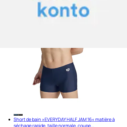
Short de bain »EVERYDAY HALF JAM 16« matière à
séchage rapide, taille normale, coupe...