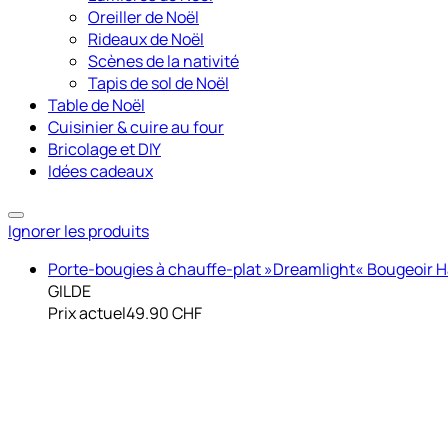
Oreiller de Noël
Rideaux de Noël
Scènes de la nativité
Tapis de sol de Noël
Table de Noël
Cuisinier & cuire au four
Bricolage et DIY
Idées cadeaux
Ignorer les produits
Porte-bougies à chauffe-plat »Dreamlight« Bougeoir H
GILDE
Prix actuel
49.90 CHF