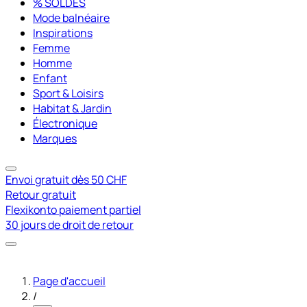
% SOLDES
Mode balnéaire
Inspirations
Femme
Homme
Enfant
Sport & Loisirs
Habitat & Jardin
Électronique
Marques
Envoi gratuit dès 50 CHF
Retour gratuit
Flexikonto paiement partiel
30 jours de droit de retour
Page d'accueil
/