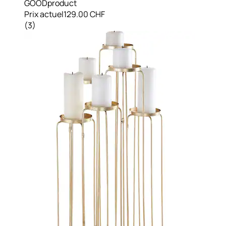
GOODproduct
Prix actuel
129.00 CHF
(
3
)