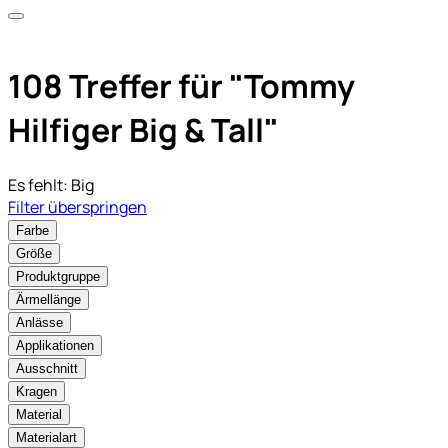
108 Treffer für
"Tommy
Hilfiger Big & Tall"
Es fehlt:
Big
Filter überspringen
Farbe
Größe
Produktgruppe
Ärmellänge
Anlässe
Applikationen
Ausschnitt
Kragen
Material
Materialart