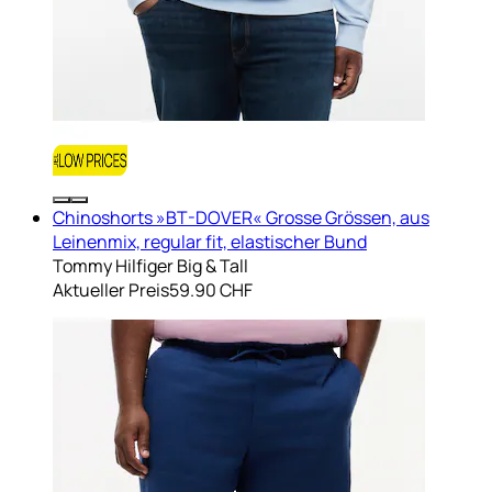
Chinoshorts »BT-DOVER« Grosse Grössen, aus
Leinenmix, regular fit, elastischer Bund
Tommy Hilfiger Big & Tall
Aktueller Preis
59.90 CHF