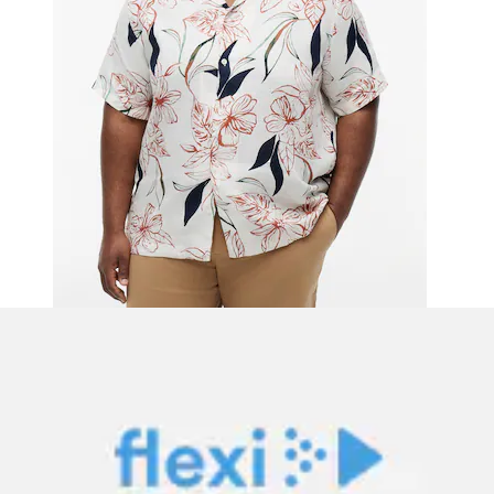
T-Shirt »BT-PHOTO PRINT HILFIGER« mit grossem
Rückenprint
Tommy Hilfiger Big & Tall
Aktueller Preis
34.90 CHF