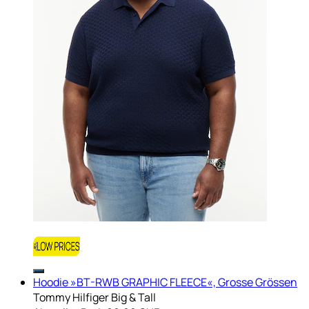
Hoodie »BT-RWB GRAPHIC FLEECE«, Grosse Grössen
Tommy Hilfiger Big & Tall