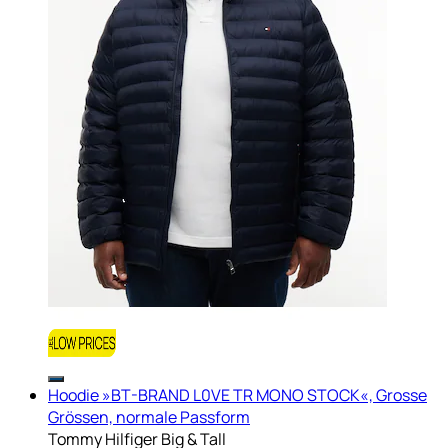
Hoodie »BT-BRAND L0VE TR MONO STOCK«, Grosse
Grössen, normale Passform
Tommy Hilfiger Big & Tall