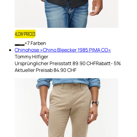
+
Farben
Chinohose »Chino Bleecker 1985 PIMA CO«
Tommy Hilfiger
Ursprünglicher Preis
statt 89.90 CHF
Rabatt
- 5%
Aktueller Preis
ab
84.90 CHF