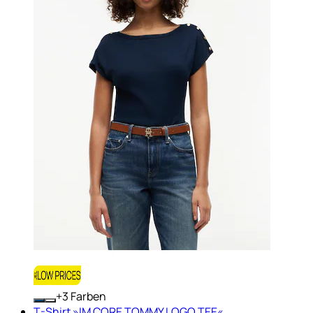
+
Farben
T-Shirt »IM CORE TOMMY LOGO TEE«