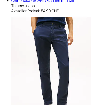
Chinohose »SCANTON« slim fit, Twill
Tommy Jeans
Aktueller Preis
ab
54.90 CHF