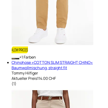
+
Farben
Chinohose »COTTON SLIM STRAIGHT CHINO«
Baumwollmischung, straight fit
Tommy Hilfiger
Aktueller Preis
114.00 CHF
(
1
)