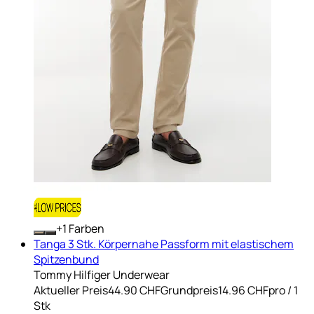
+
Farben
Tanga 3 Stk. Körpernahe Passform mit elastischem
Spitzenbund
Tommy Hilfiger Underwear
Aktueller Preis
44.90 CHF
Grundpreis
14.96 CHF
pro
/
1
Stk