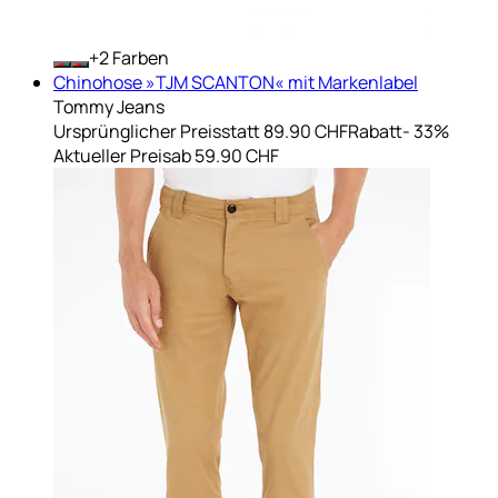
+
Farben
Chinohose »TJM SCANTON« mit Markenlabel
Tommy Jeans
Ursprünglicher Preis
statt 89.90 CHF
Rabatt
- 33%
Aktueller Preis
ab
59.90 CHF