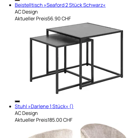
Beistelltisch »Seaford 2 Stück Schwarz«
AC Design
Aktueller Preis
56.90 CHF
Stuhl »Darlene 1 Stück« ()
AC Design
Aktueller Preis
185.00 CHF