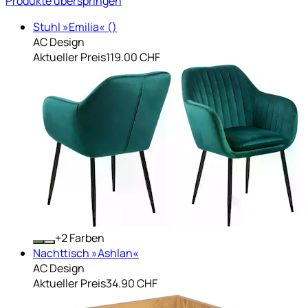
Produkte überspringen
Stuhl »Emilia« ()
AC Design
Aktueller Preis
119.00 CHF
+
Farben
Nachttisch »Ashlan«
AC Design
Aktueller Preis
34.90 CHF