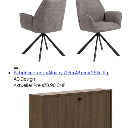
Schuhschrank »Albany 71.6 x 43 cm« 1 Stk. tlg.
AC Design
Aktueller Preis
78.90 CHF