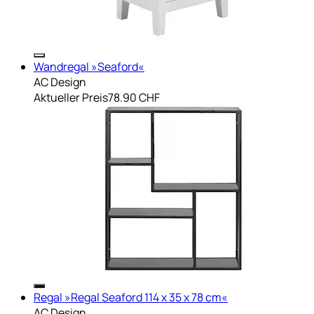
Wandregal »Seaford«
AC Design
Aktueller Preis
78.90 CHF
Regal »Regal Seaford 114 x 35 x 78 cm«
AC Design