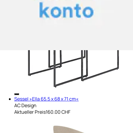
Beistelltisch »Infinity 2 Stück Schwarz«
AC Design
Aktueller Preis
50.90 CHF
Sessel »Ella 65.5 x 68 x 71 cm«
AC Design
Aktueller Preis
160.00 CHF