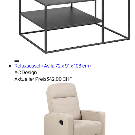
Relaxsessel »Asila 72 x 91 x 103 cm«
AC Design
Aktueller Preis
342.00 CHF