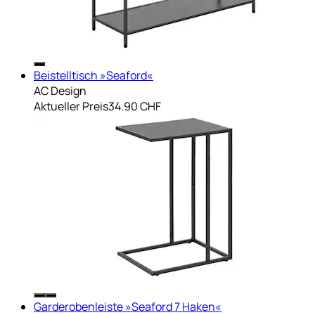
Beistelltisch »Seaford«
AC Design
Aktueller Preis
34.90 CHF
Garderobenleiste »Seaford 7 Haken«