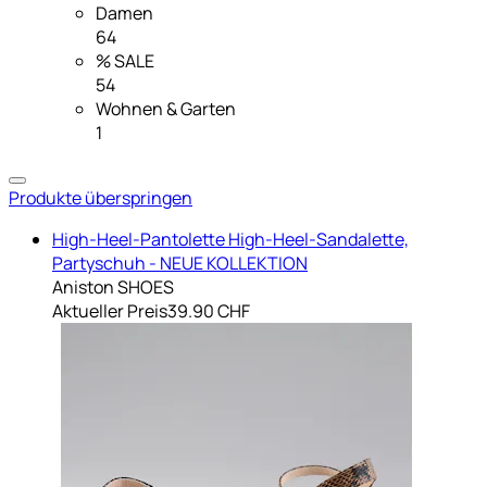
Damen
64
% SALE
54
Wohnen & Garten
1
Produkte überspringen
High-Heel-Pantolette High-Heel-Sandalette,
Partyschuh - NEUE KOLLEKTION
Aniston SHOES
Aktueller Preis
39.90 CHF