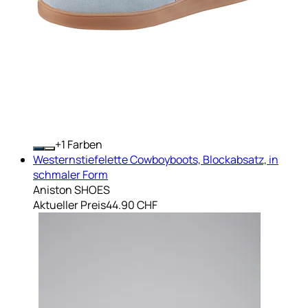
+
Farben
Westernstiefelette Cowboyboots, Blockabsatz, in
schmaler Form
Aniston SHOES
Aktueller Preis
44.90 CHF