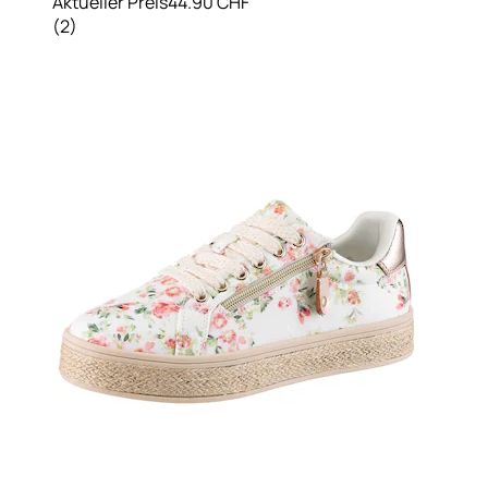
Aktueller Preis
44.90 CHF
(
2
)