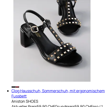
Clog Hausschuh, Sommerschuh, mit ergonomischem
Fussbett
Aniston SHOES
Aktueller Preis
59.90 CHF
Grundpreis
59.90 CHF
pro
/
1