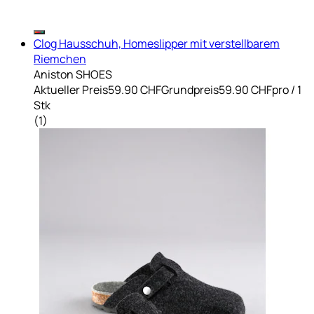
Clog Hausschuh, Homeslipper mit verstellbarem
Riemchen
Aniston SHOES
Aktueller Preis
59.90 CHF
Grundpreis
59.90 CHF
pro
/
1
Stk
(
1
)