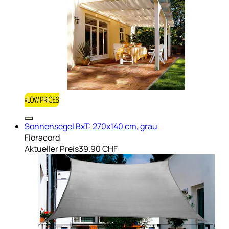
Sonnensegel BxT: 270x140 cm, grau
Floracord
Aktueller Preis
39.90 CHF