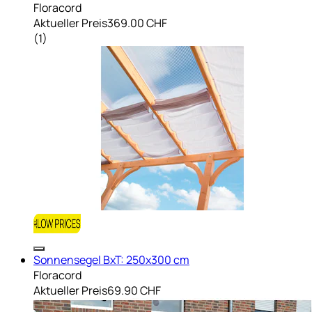
Floracord
Aktueller Preis
369.00 CHF
(
1
)
Sonnensegel BxT: 250x300 cm
Floracord
Aktueller Preis
69.90 CHF