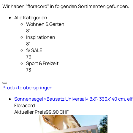
Wir haben "floracord" in folgenden Sortimenten gefunden:
Alle Kategorien
Wohnen & Garten
81
Inspirationen
81
% SALE
79
Sport & Freizeit
73
Produkte überspringen
Sonnensegel »Bausatz Universal« BxT: 330x140 cm, el
Floracord
Aktueller Preis
99.90 CHF