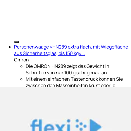
Personenwaage »HN289 extra flach, mit Wiegefläche
aus Sicherheitsglas, bis 150 kg«...
Omron
Die OMRON HN289 zeigt das Gewicht in
Schritten von nur 100 g sehr genau an.
Mit einem einfachen Tastendruck können Sie
zwischen den Masseinheiten kg, st oder lb
umschalten.
Mit vier Sensoren an den vier Ecken erzielt die
Waage sehr genaue Messungen.
Mit einer...
Ursprünglicher Preis
statt 29.90 CHF
Rabatt
- 16%
Aktueller Preis
24.90 CHF