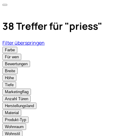
38 Treffer für
"priess"
Filter überspringen
Farbe
Für wen
Bewertungen
Breite
Höhe
Tiefe
Marketingflag
Anzahl Türen
Herstellungsland
Material
Produkt-Typ
Wohnraum
Wohnstil