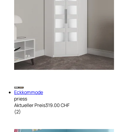
Eckkommode
priess
Aktueller Preis
319.00 CHF
(
2
)