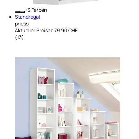
+
Farben
Standregal
priess
Aktueller Preis
ab
79.90 CHF
(
13
)