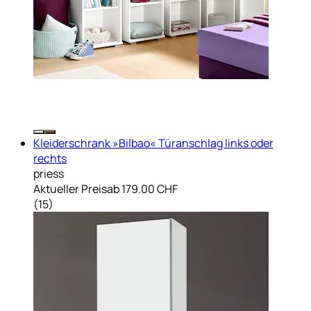
Kleiderschrank »Bilbao« Türanschlag links oder
rechts
priess
Aktueller Preis
ab
179.00 CHF
(
15
)