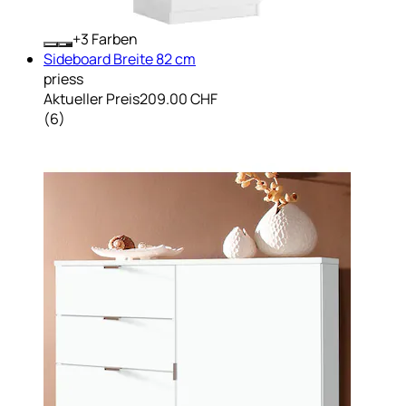
+
Farben
Sideboard Breite 82 cm
priess
Aktueller Preis
209.00 CHF
(
6
)