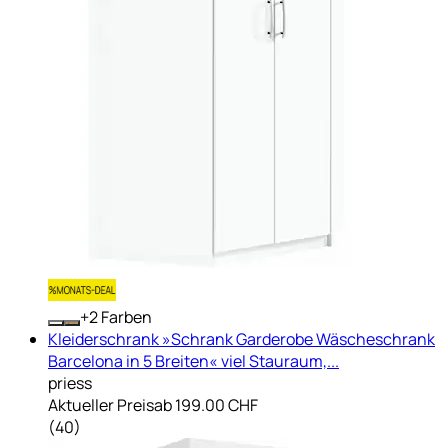
+
Farben
Kleiderschrank »Schrank Garderobe Wäscheschrank
Barcelona in 5 Breiten« viel Stauraum,...
priess
Aktueller Preis
ab
199.00 CHF
(
40
)