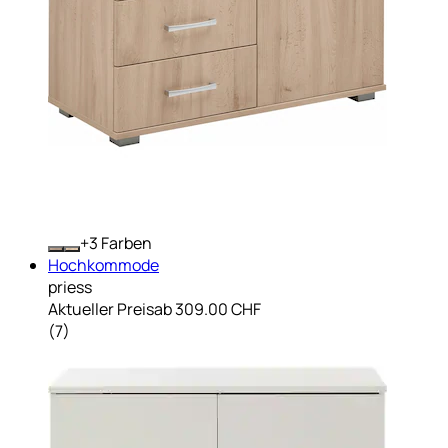
+
Farben
Hochkommode
priess
Aktueller Preis
ab
309.00 CHF
(
7
)