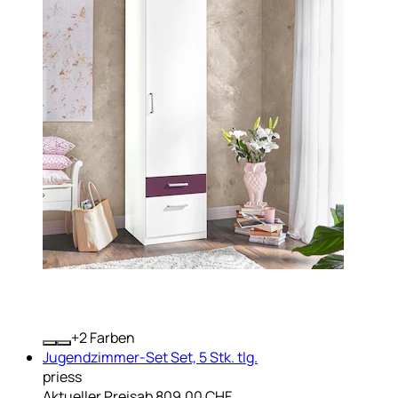
+
Farben
Jugendzimmer-Set Set, 5 Stk. tlg.
priess
Aktueller Preis
ab
809.00 CHF