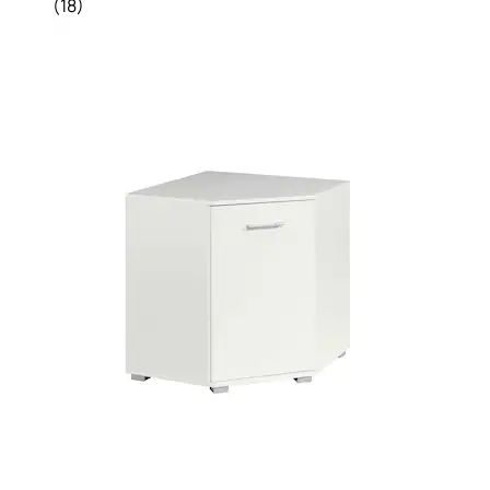
(
18
)