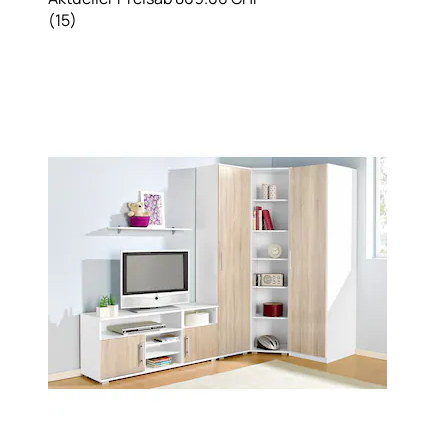
(
15
)