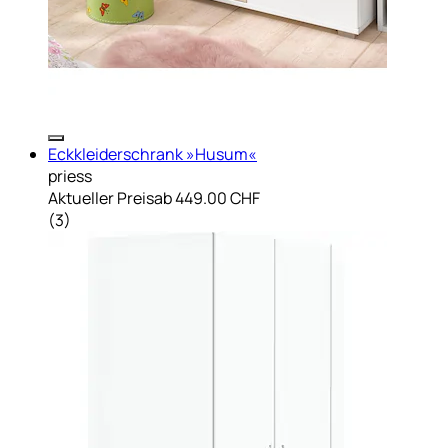
Eckkleiderschrank »Husum«
priess
Aktueller Preis
ab
449.00 CHF
(
3
)