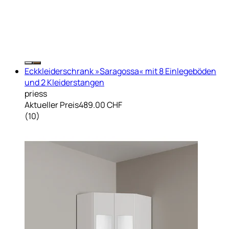
Eckkleiderschrank »Saragossa« mit 8 Einlegeböden
und 2 Kleiderstangen
priess
Aktueller Preis
489.00 CHF
(
10
)