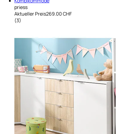
Kombikommode
priess
Aktueller Preis
269.00 CHF
(
3
)