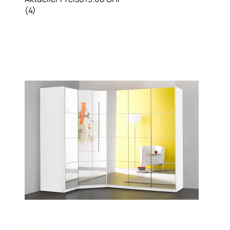
(
4
)