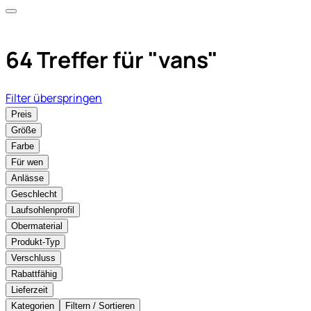
64 Treffer für
"vans"
Filter überspringen
Preis
Größe
Farbe
Für wen
Anlässe
Geschlecht
Laufsohlenprofil
Obermaterial
Produkt-Typ
Verschluss
Rabattfähig
Lieferzeit
Kategorien
Filtern / Sortieren