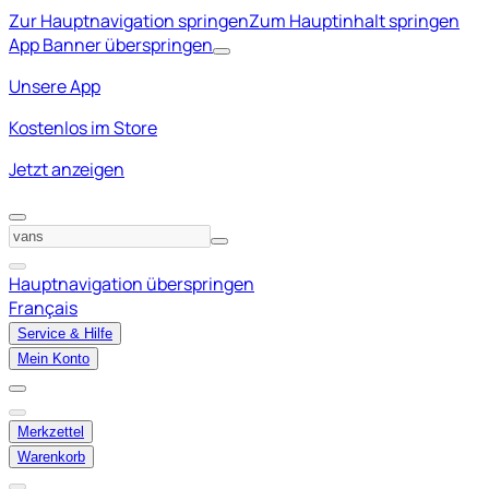
Zur Hauptnavigation springen
Zum Hauptinhalt springen
App Banner überspringen
Unsere App
Kostenlos im Store
Jetzt anzeigen
Hauptnavigation überspringen
Français
Service & Hilfe
Mein Konto
Merkzettel
Warenkorb