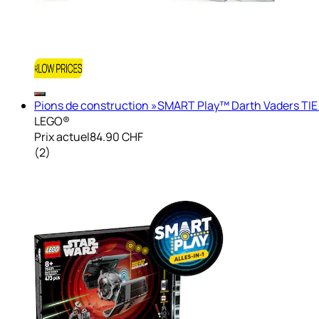
Pions de construction »SMART Play™ Darth Vaders TIE 
LEGO®
Prix actuel
84.90 CHF
(
2
)