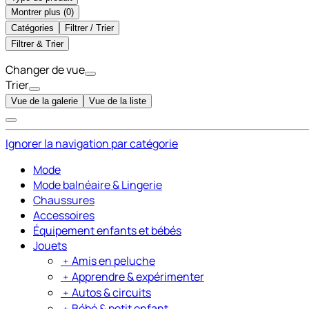
Montrer plus (
)
Catégories
Filtrer / Trier
Filtrer & Trier
Changer de vue
Trier
Vue de la galerie
Vue de la liste
Ignorer la navigation par catégorie
Mode
Mode balnéaire & Lingerie
Chaussures
Accessoires
Équipement enfants et bébés
Jouets
﹢
Amis en peluche
﹢
Apprendre & expérimenter
﹢
Autos & circuits
﹢
Bébé & petit enfant