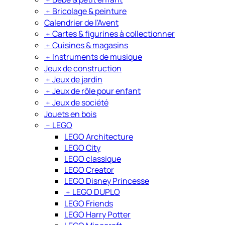
﹢
Bricolage & peinture
Calendrier de l'Avent
﹢
Cartes & figurines à collectionner
﹢
Cuisines & magasins
﹢
Instruments de musique
Jeux de construction
﹢
Jeux de jardin
﹢
Jeux de rôle pour enfant
﹢
Jeux de société
Jouets en bois
﹣
LEGO
LEGO Architecture
LEGO City
LEGO classique
LEGO Creator
LEGO Disney Princesse
﹢
LEGO DUPLO
LEGO Friends
LEGO Harry Potter