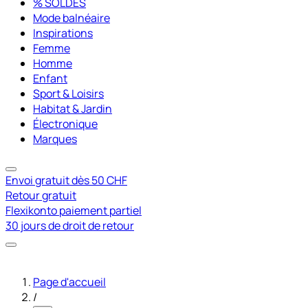
% SOLDES
Mode balnéaire
Inspirations
Femme
Homme
Enfant
Sport & Loisirs
Habitat & Jardin
Électronique
Marques
Envoi gratuit dès 50 CHF
Retour gratuit
Flexikonto paiement partiel
30 jours de droit de retour
Page d'accueil
/