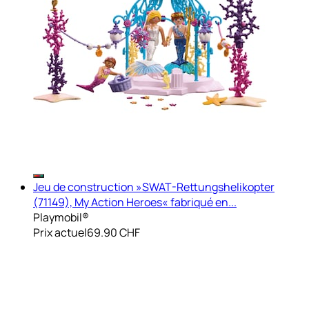
Jeu de construction »SWAT-Rettungshelikopter
(71149), My Action Heroes« fabriqué en...
Playmobil®
Prix actuel
69.90 CHF