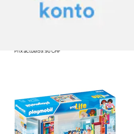
Jeu de construction »Fashion Store (71534), My Life«
fabriqué en Europe
Playmobil®
Prix actuel
59.90 CHF