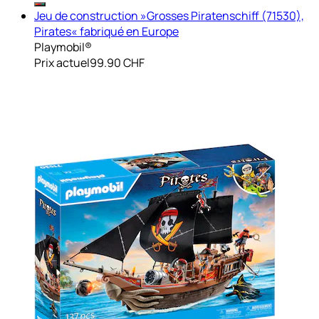
Jeu de construction »Grosses Piratenschiff (71530),
Pirates« fabriqué en Europe
Playmobil®
Prix actuel
99.90 CHF