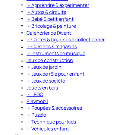
﹢
Apprendre & expérimenter
﹢
Autos & circuits
﹢
Bébé & petit enfant
﹢
Bricolage & peinture
Calendrier de l'Avent
﹢
Cartes & figurines à collectionner
﹢
Cuisines & magasins
﹢
Instruments de musique
Jeux de construction
﹢
Jeux de jardin
﹢
Jeux de rôle pour enfant
﹢
Jeux de société
Jouets en bois
﹢
LEGO
Playmobil
﹢
Poupées & accessoires
﹢
Puzzle
﹢
Technique pour kids
﹢
Véhicules enfant