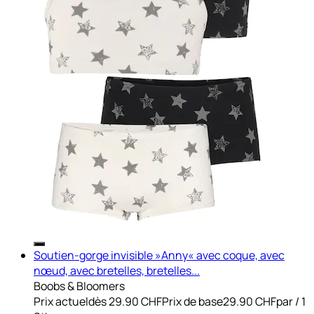
Soutien-gorge invisible »Anny« avec coque, avec
nœud, avec bretelles, bretelles...
Boobs & Bloomers
Prix actuel
dès
29.90 CHF
Prix de base
29.90 CHF
par
/
1