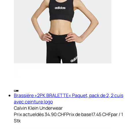
Brassière »2PK BRALETTE« Paquet, pack de 2, 2 cuis
avec ceinture logo
Calvin Klein Underwear
Prix actuel
dès
34.90 CHF
Prix de base
17.45 CHF
par
/
1
Stk