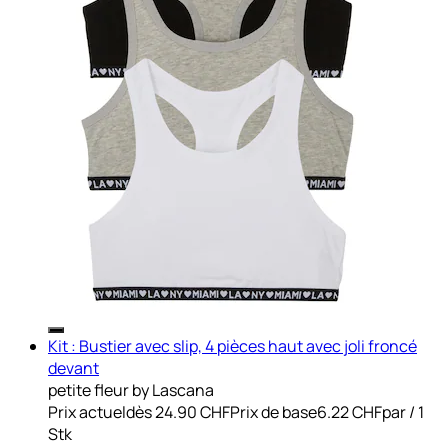
Kit : Bustier avec slip, 4 pièces haut avec joli froncé
devant
petite fleur by Lascana
Prix actuel
dès
24.90 CHF
Prix de base
6.22 CHF
par
/
1
Stk