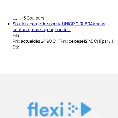
+
Couleurs
Soutien-gorge de sport »JUNIOR GIRL BRA« sans
coutures, dos nageur, bande...
Fila
Prix actuel
dès
24.90 CHF
Prix de base
12.45 CHF
par
/
1
Stk