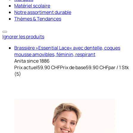
Matériel scolaire
Notre assortiment durable
Thèmes & Tendances
Ignorer les produits
Brassière »Essential Lace« avec dentelle, coques
mousse amovibles, féminin, respirant
Anita since 1886
Prix actuel
59.90 CHF
Prix de base
59.90 CHF
par
/
1 Stk
(
5
)