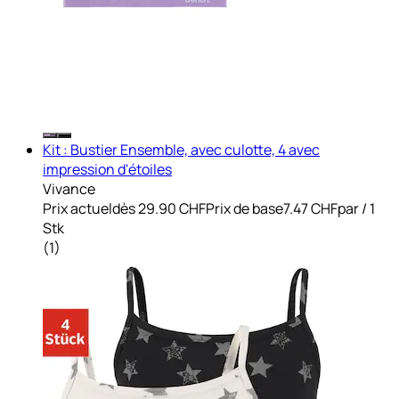
Kit : Bustier Ensemble, avec culotte, 4 avec
impression d'étoiles
Vivance
Prix actuel
dès
29.90 CHF
Prix de base
7.47 CHF
par
/
1
Stk
(
1
)