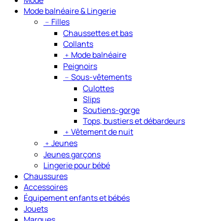
Mode balnéaire & Lingerie
﹣
Filles
Chaussettes et bas
Collants
﹢
Mode balnéaire
Peignoirs
﹣
Sous-vêtements
Culottes
Slips
Soutiens-gorge
Tops, bustiers et débardeurs
﹢
Vêtement de nuit
﹢
Jeunes
Jeunes garçons
Lingerie pour bébé
Chaussures
Accessoires
Équipement enfants et bébés
Jouets
Marques