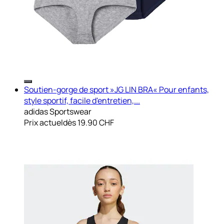
Soutien-gorge de sport »JG LIN BRA« Pour enfants,
style sportif, facile d'entretien,...
adidas Sportswear
Prix actuel
dès
19.90 CHF