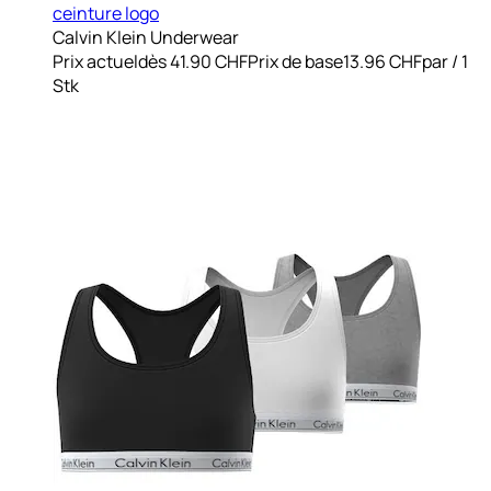
ceinture logo
Calvin Klein Underwear
Prix actuel
dès
41.90 CHF
Prix de base
13.96 CHF
par
/
1
Stk