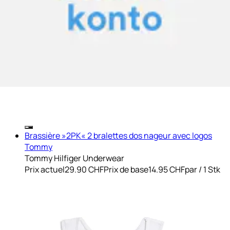
Brassière »2PK« 2 bralettes dos nageur avec logos
Tommy
Tommy Hilfiger Underwear
Prix actuel
29.90 CHF
Prix de base
14.95 CHF
par
/
1 Stk