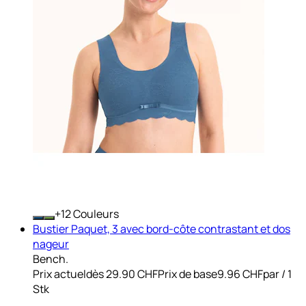
+
Couleurs
Bustier Paquet, 3 avec bord-côte contrastant et dos
nageur
Bench.
Prix actuel
dès
29.90 CHF
Prix de base
9.96 CHF
par
/
1
Stk