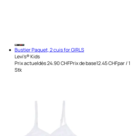
Bustier Paquet, 2 cuis for GIRLS
Levi's® Kids
Prix actuel
dès
24.90 CHF
Prix de base
12.45 CHF
par
/
1
Stk