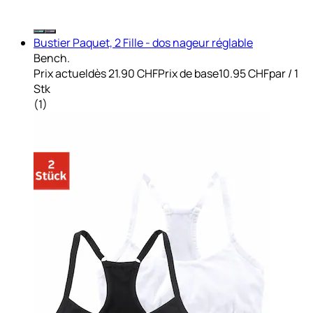
Bustier Paquet, 2 Fille - dos nageur réglable
Bench.
Prix actuel
dès
21.90 CHF
Prix de base
10.95 CHF
par
/
1
Stk
(
1
)