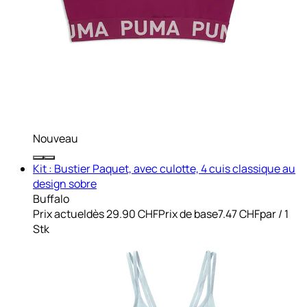
Nouveau
Kit : Bustier Paquet, avec culotte, 4 cuis classique au
design sobre
Buffalo
Prix actuel
dès
29.90 CHF
Prix de base
7.47 CHF
par
/
1
Stk