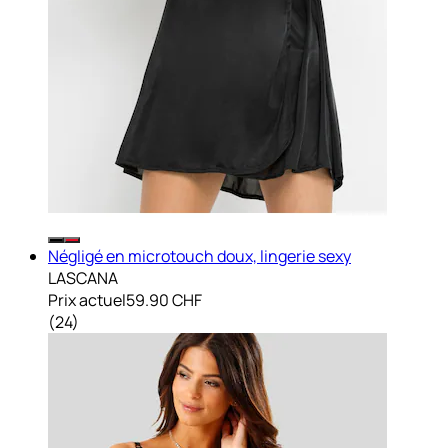
Négligé en microtouch doux, lingerie sexy
LASCANA
Prix actuel
59.90 CHF
(
24
)