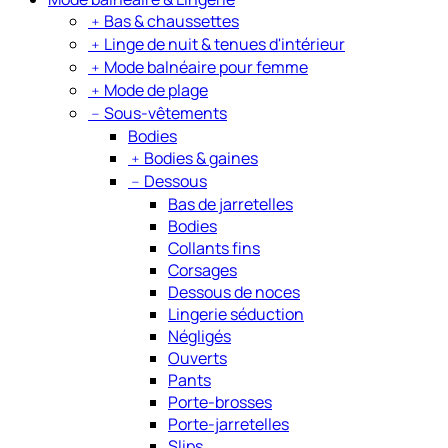
﹢
Bas & chaussettes
﹢
Linge de nuit & tenues d'intérieur
﹢
Mode balnéaire pour femme
﹢
Mode de plage
﹣
Sous-vêtements
Bodies
﹢
Bodies & gaines
﹣
Dessous
Bas de jarretelles
Bodies
Collants fins
Corsages
Dessous de noces
Lingerie séduction
Négligés
Ouverts
Pants
Porte-brosses
Porte-jarretelles
Slips