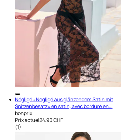
Négligé »Negligé aus glänzendem Satin mit
Spitzenbesatz« en satin, avec bordure en...
bonprix
Prix actuel
24.90 CHF
(
1
)