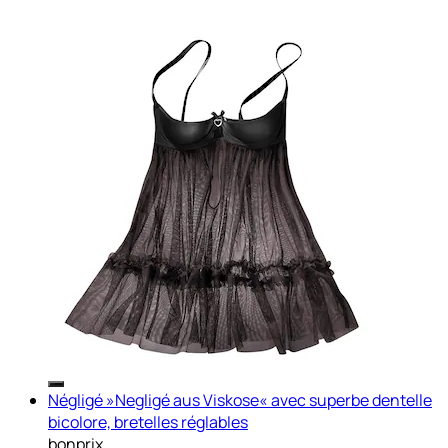
Négligé »Negligé aus Viskose« avec superbe dentelle
bicolore, bretelles réglables
bonprix