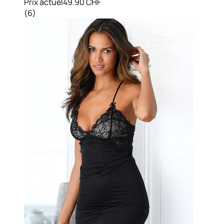
Prix actuel
49.90 CHF
(
6
)