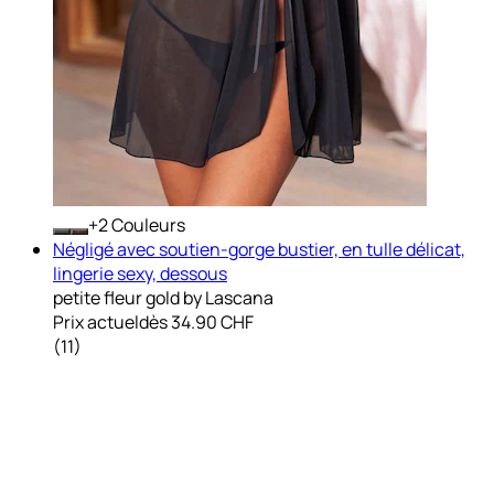
+
Couleurs
Négligé avec soutien-gorge bustier, en tulle délicat,
lingerie sexy, dessous
petite fleur gold by Lascana
Prix actuel
dès
34.90 CHF
(
11
)