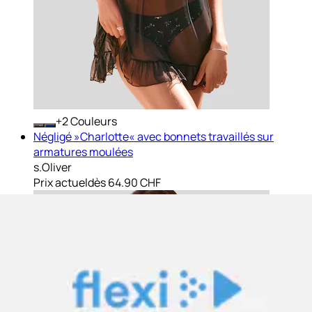
+
Couleurs
Négligé »Charlotte« avec bonnets travaillés sur
armatures moulées
s.Oliver
Prix actuel
dès
64.90 CHF