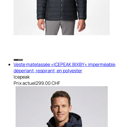
Veste matelassée »ICEPEAK BIXBY« imperméable,
déperlant, respirant, en polyester
Icepeak
Prix actuel
299.00 CHF