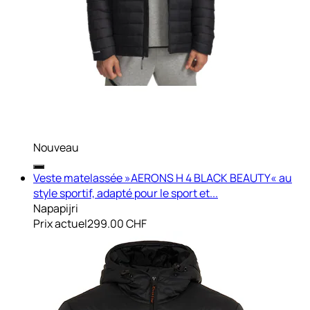
Nouveau
Veste matelassée »AERONS H 4 BLACK BEAUTY« au
style sportif, adapté pour le sport et...
Napapijri
Prix actuel
299.00 CHF