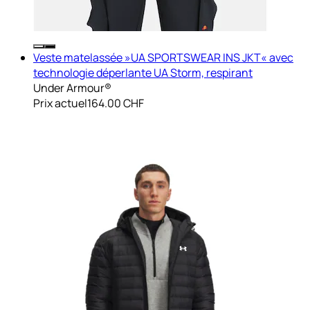
Veste matelassée »UA SPORTSWEAR INS JKT« avec
technologie déperlante UA Storm, respirant
Under Armour®
Prix actuel
164.00 CHF