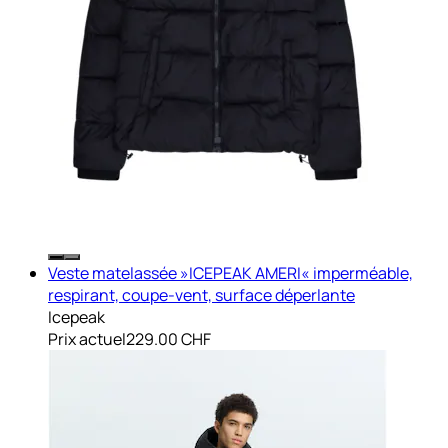
Veste matelassée »ICEPEAK AMERI« imperméable,
respirant, coupe-vent, surface déperlante
Icepeak
Prix actuel
229.00 CHF