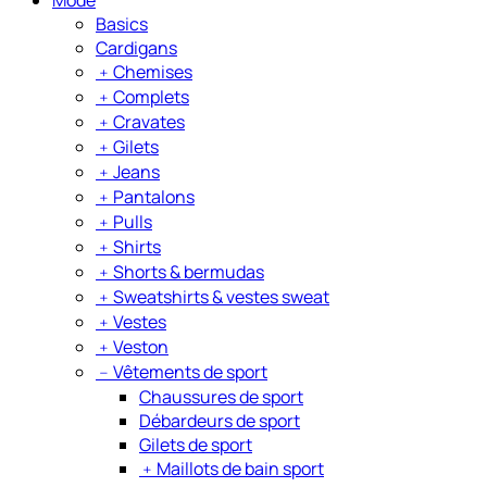
Basics
Cardigans
﹢
Chemises
﹢
Complets
﹢
Cravates
﹢
Gilets
﹢
Jeans
﹢
Pantalons
﹢
Pulls
﹢
Shirts
﹢
Shorts & bermudas
﹢
Sweatshirts & vestes sweat
﹢
Vestes
﹢
Veston
﹣
Vêtements de sport
Chaussures de sport
Débardeurs de sport
Gilets de sport
﹢
Maillots de bain sport