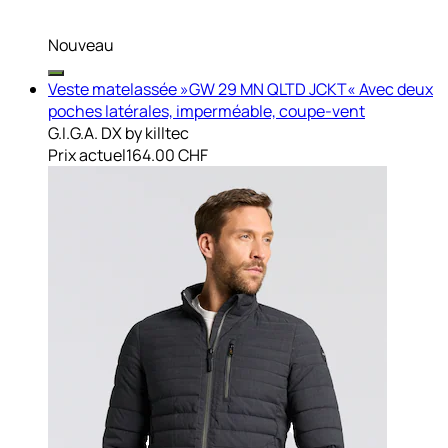
Nouveau
Veste matelassée »GW 29 MN QLTD JCKT« Avec deux
poches latérales, imperméable, coupe-vent
G.I.G.A. DX by killtec
Prix actuel
164.00 CHF