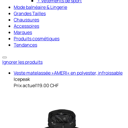
﹢
Vêtements de sport
Mode balnéaire & Lingerie
Grandes Tailles
Chaussures
Accessoires
Marques
Produits cosmétiques
Tendances
Ignorer les produits
Veste matelassée »AMERI« en polyester, infroissable
Icepeak
Prix actuel
119.00 CHF