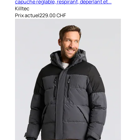
capuche réglable, respirant, déperlant et...
Killtec
Prix actuel
229.00 CHF