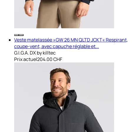
Veste matelassée »GW 26 MN QLTD JCKT« Respirant,
coupe-vent, avec capuche réglable et...
G.I.G.A. DX by killtec
Prix actuel
204.00 CHF