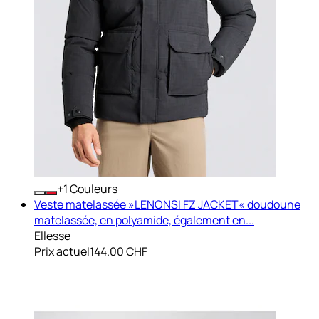
+
Couleurs
Veste matelassée »LENONSI FZ JACKET« doudoune
matelassée, en polyamide, également en...
Ellesse
Prix actuel
144.00 CHF