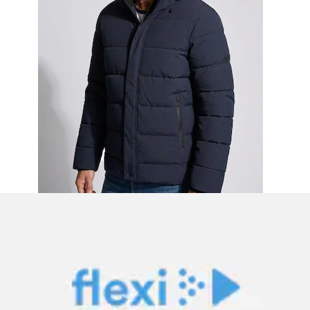
+
Couleurs
Veste matelassée »DAPPIANI PADDED JACKET« style
sportif, pour mode sport et...
Ellesse
Prix actuel
84.90 CHF