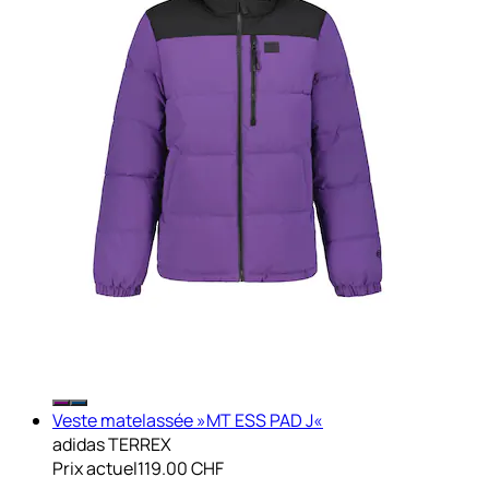
Veste matelassée »MT ESS PAD J«
adidas TERREX
Prix actuel
119.00 CHF