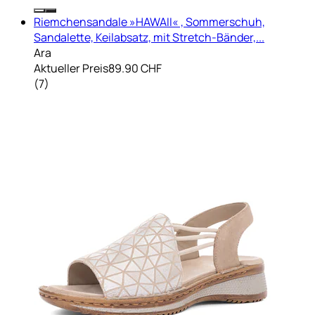
Riemchensandale »HAWAII« , Sommerschuh,
Sandalette, Keilabsatz, mit Stretch-Bänder,...
Ara
Aktueller Preis
89.90 CHF
(
7
)