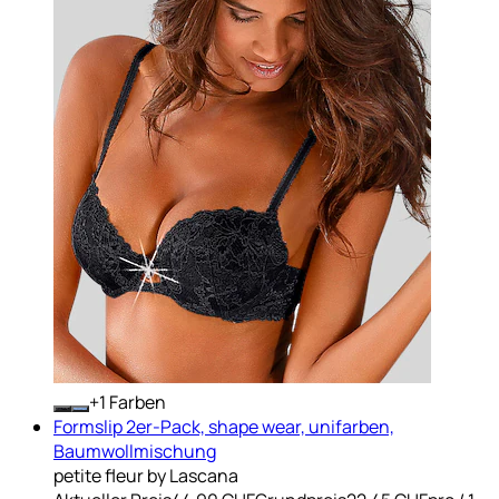
+
Farben
Formslip 2er-Pack, shape wear, unifarben,
Baumwollmischung
petite fleur by Lascana