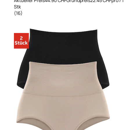
Aktueller Preis
44.90 CHF
Grundpreis
22.45 CHF
pro
/
1
Stk
(
16
)