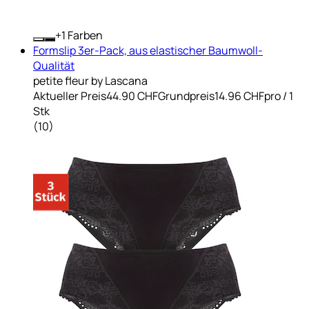
+
Farben
Formslip 3er-Pack, aus elastischer Baumwoll-
Qualität
petite fleur by Lascana
Aktueller Preis
44.90 CHF
Grundpreis
14.96 CHF
pro
/
1
Stk
(
10
)