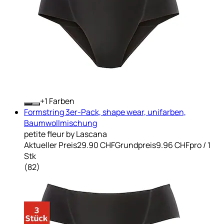
+
Farben
Formstring 3er-Pack, shape wear, unifarben,
Baumwollmischung
petite fleur by Lascana
Aktueller Preis
29.90 CHF
Grundpreis
9.96 CHF
pro
/
1
Stk
(
82
)