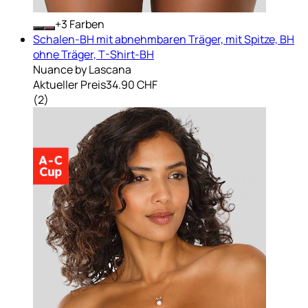
+
Farben
Schalen-BH mit abnehmbaren Träger, mit Spitze, BH
ohne Träger, T-Shirt-BH
Nuance by Lascana
Aktueller Preis
34.90 CHF
(
2
)