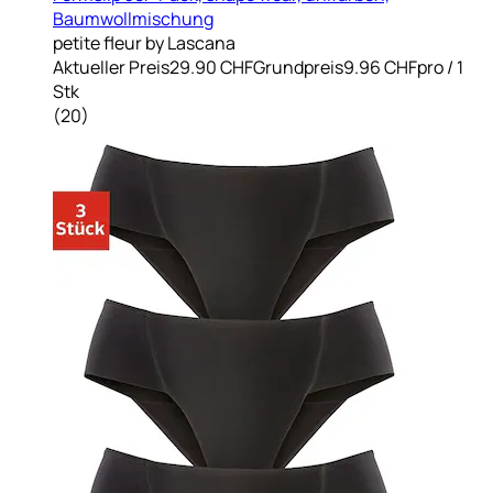
Baumwollmischung
petite fleur by Lascana
Aktueller Preis
29.90 CHF
Grundpreis
9.96 CHF
pro
/
1
Stk
(
20
)