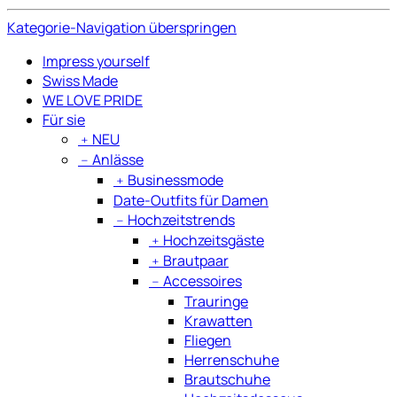
Kategorie-Navigation überspringen
Impress yourself
Swiss Made
WE LOVE PRIDE
Für sie
﹢
NEU
﹣
Anlässe
﹢
Businessmode
Date-Outfits für Damen
﹣
Hochzeitstrends
﹢
Hochzeitsgäste
﹢
Brautpaar
﹣
Accessoires
Trauringe
Krawatten
Fliegen
Herrenschuhe
Brautschuhe