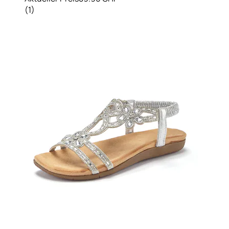
(
1
)