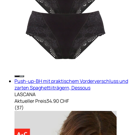
Push-up-BH mit praktischem Vorderverschluss und
zarten Spaghettiiträgern, Dessous
LASCANA
Aktueller Preis
34.90 CHF
(
37
)