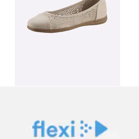
String »Premium Dessous« aus zarter Spitze mit
feiner Zierschleife und Accessoire
LASCANA
Aktueller Preis
19.90 CHF
(
16
)