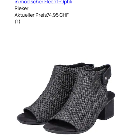
in modischer Flecht-Optik
Rieker
Aktueller Preis
74.95 CHF
(
1
)