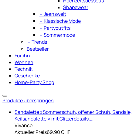
Hochzeitsdessous
Shapewear
﹢
Jeanswelt
﹢
Klassische Mode
﹢
Partyoutfits
﹢
Sommermode
﹢
Trends
Bestseller
Für ihn
Wohnen
Technik
Geschenke
Home-Party Shop
Produkte überspringen
Sandalette »Sommerschuh, offener Schuh, Sandale,
Keilsandalette,« mit Glitzerdetails,...
Vivance
Aktueller Preis
69.90 CHF