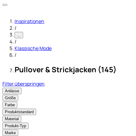
Inspirationen
/
...
/
Klassische Mode
/
Pullover & Strickjacken (145)
Filter überspringen
Anlässe
Größe
Farbe
Produktstandard
Material
Produkt-Typ
Marke