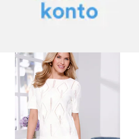
+
Farben
Kurzarmpullover »Ajour-Pullover«
Classic Basics
Aktueller Preis
39.00 CHF