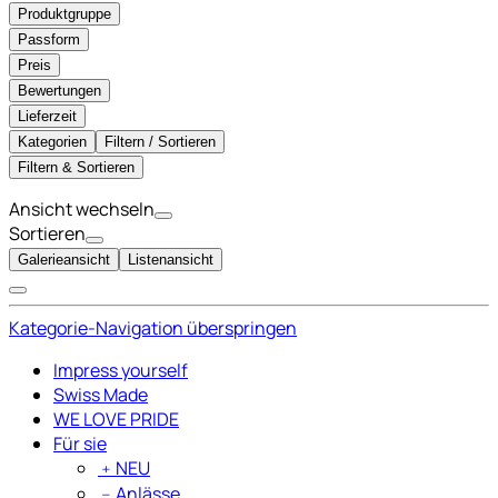
Produktgruppe
Passform
Preis
Bewertungen
Lieferzeit
Kategorien
Filtern / Sortieren
Filtern & Sortieren
Ansicht wechseln
Sortieren
Galerieansicht
Listenansicht
Kategorie-Navigation überspringen
Impress yourself
Swiss Made
WE LOVE PRIDE
Für sie
﹢
NEU
﹣
Anlässe