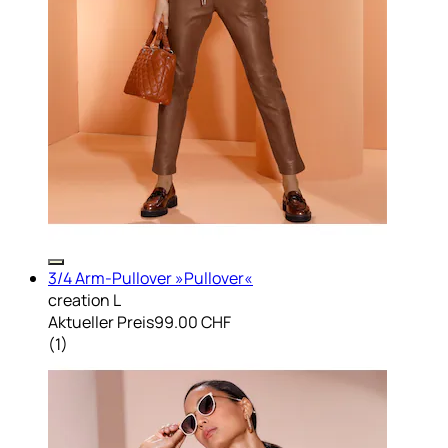
3/4 Arm-Pullover »Pullover«
creation L
Aktueller Preis
99.00 CHF
(
1
)