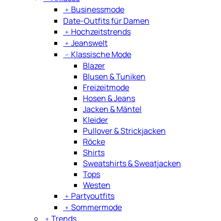
﹢
Businessmode
Date-Outfits für Damen
﹢
Hochzeitstrends
﹢
Jeanswelt
﹣
Klassische Mode
Blazer
Blusen & Tuniken
Freizeitmode
Hosen & Jeans
Jacken & Mäntel
Kleider
Pullover & Strickjacken
Röcke
Shirts
Sweatshirts & Sweatjacken
Tops
Westen
﹢
Partyoutfits
﹢
Sommermode
﹢
Trends