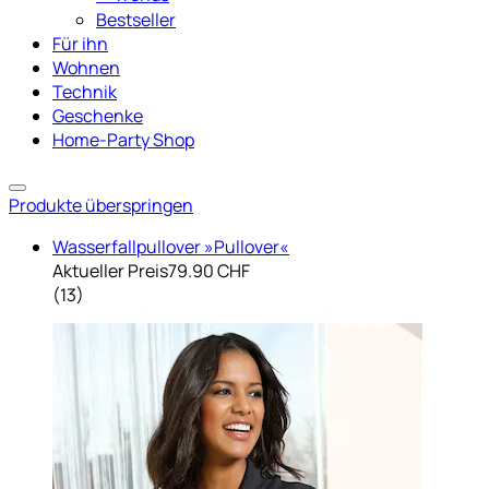
Bestseller
Für ihn
Wohnen
Technik
Geschenke
Home-Party Shop
Produkte überspringen
Wasserfallpullover »Pullover«
Aktueller Preis
79.90 CHF
(
13
)