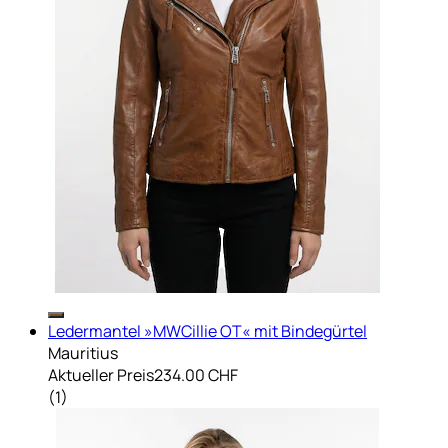
Ledermantel »MWCillie OT« mit Bindegürtel
Mauritius
Aktueller Preis
234.00 CHF
(
1
)