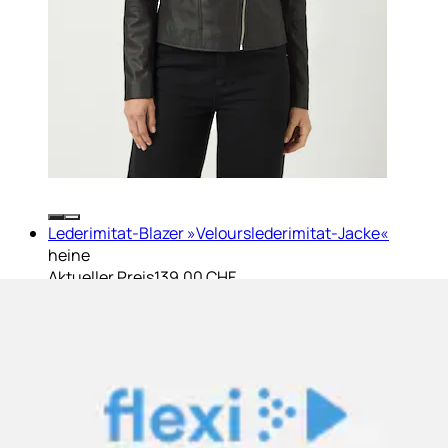
Lederimitat-Blazer »Velourslederimitat-Jacke«
heine
Aktueller Preis
139.00 CHF