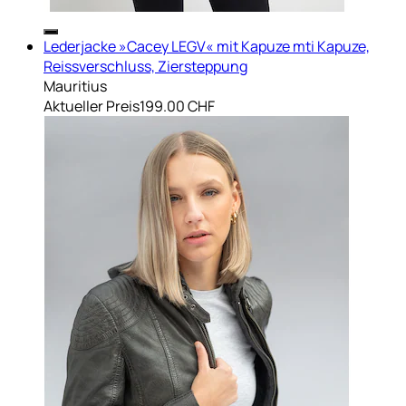
Lederjacke »Cacey LEGV« mit Kapuze mti Kapuze,
Reissverschluss, Ziersteppung
Mauritius
Aktueller Preis
199.00 CHF