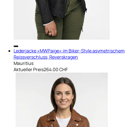
Lederjacke »MWPaige« im Biker-Style asymetrischem
Reissverschluss, Reverskragen
Mauritius
Aktueller Preis
264.00 CHF