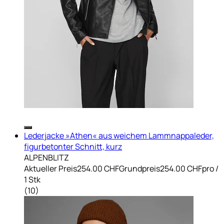
Lederjacke »Athen« aus weichem Lammnappaleder,
figurbetonter Schnitt, kurz
ALPENBLITZ
Aktueller Preis
254.00 CHF
Grundpreis
254.00 CHF
pro
/
1 Stk
(
10
)