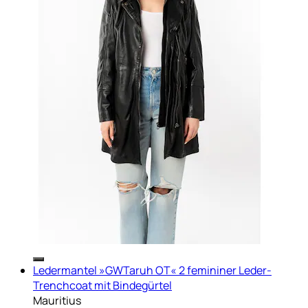
Ledermantel »GWTaruh OT« 2 femininer Leder-
Trenchcoat mit Bindegürtel
Mauritius