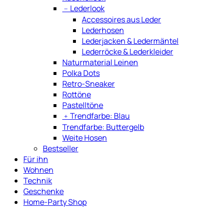
﹣
Lederlook
Accessoires aus Leder
Lederhosen
Lederjacken & Ledermäntel
Lederröcke & Lederkleider
Naturmaterial Leinen
Polka Dots
Retro-Sneaker
Rottöne
Pastelltöne
﹢
Trendfarbe: Blau
Trendfarbe: Buttergelb
Weite Hosen
Bestseller
Für ihn
Wohnen
Technik
Geschenke
Home-Party Shop