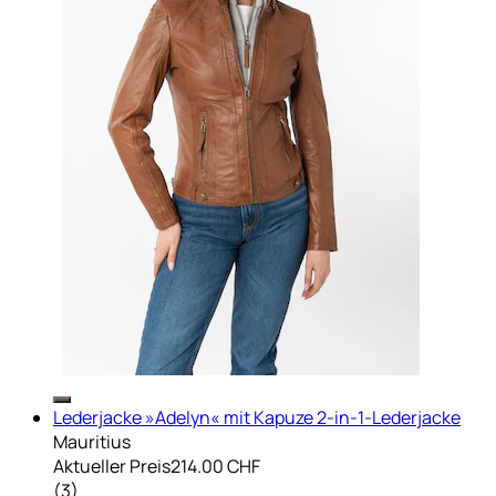
Lederjacke »Adelyn« mit Kapuze 2-in-1-Lederjacke
Mauritius
Aktueller Preis
214.00 CHF
(
3
)