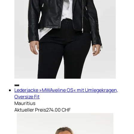
Lederjacke »MWAveline OS« mit Umlegekragen,
Oversize Fit
Mauritius
Aktueller Preis
274.00 CHF