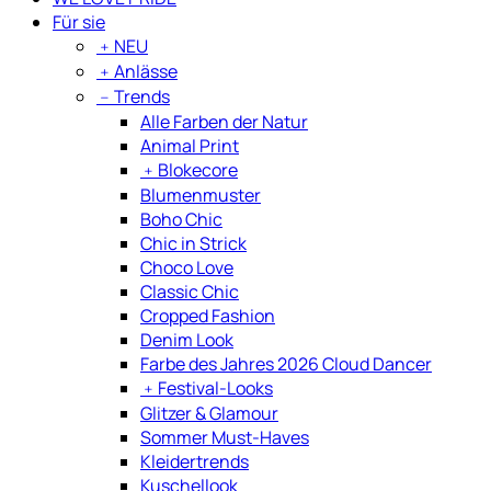
Für sie
﹢
NEU
﹢
Anlässe
﹣
Trends
Alle Farben der Natur
Animal Print
﹢
Blokecore
Blumenmuster
Boho Chic
Chic in Strick
Choco Love
Classic Chic
Cropped Fashion
Denim Look
Farbe des Jahres 2026 Cloud Dancer
﹢
Festival-Looks
Glitzer & Glamour
Sommer Must-Haves
Kleidertrends
Kuschellook