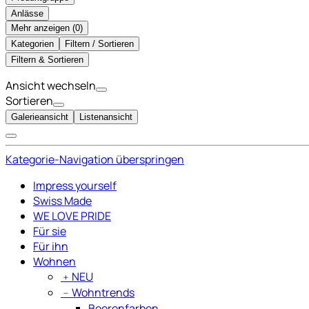
Anlässe
Mehr anzeigen (
)
Kategorien
Filtern / Sortieren
Filtern & Sortieren
Ansicht wechseln
Sortieren
Galerieansicht
Listenansicht
Kategorie-Navigation überspringen
Impress yourself
Swiss Made
WE LOVE PRIDE
Für sie
Für ihn
Wohnen
﹢
NEU
﹣
Wohntrends
Beerenfarben