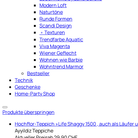
Modern Loft
Naturtöne
Runde Formen
Scandi Design
﹢
Texturen
Trendfarbe Aquatic
Viva Magenta
Wiener Geflecht
Wohnen wie Barbie
Wohntrend Marmor
Bestseller
Technik
Geschenke
Home-Party Shop
Produkte überspringen
Hochflor-Teppich »Life Shaggy 1500 , auch als Läufer un
Ayyildiz Teppiche
Aktueller Preis
ab
29.90 CHF