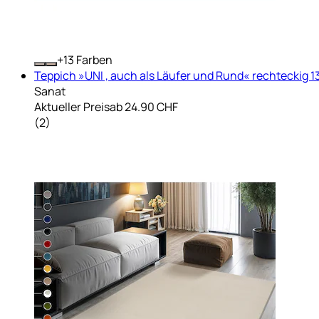
+
Farben
Teppich »UNI , auch als Läufer und Rund« rechteckig 1
Sanat
Aktueller Preis
ab
24.90 CHF
(
2
)