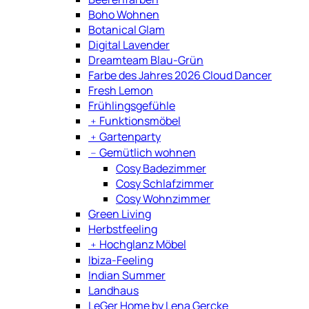
Boho Wohnen
Botanical Glam
Digital Lavender
Dreamteam Blau-Grün
Farbe des Jahres 2026 Cloud Dancer
Fresh Lemon
Frühlingsgefühle
﹢
Funktionsmöbel
﹢
Gartenparty
﹣
Gemütlich wohnen
Cosy Badezimmer
Cosy Schlafzimmer
Cosy Wohnzimmer
Green Living
Herbstfeeling
﹢
Hochglanz Möbel
Ibiza-Feeling
Indian Summer
Landhaus
LeGer Home by Lena Gercke