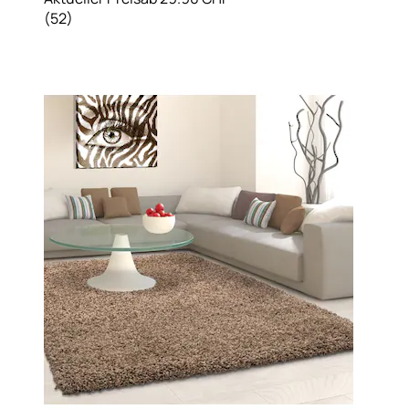
(
52
)