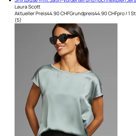
Laura Scott
Aktueller Preis
44.90 CHF
Grundpreis
44.90 CHF
pro
/
1 S
(
5
)