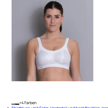
+
Farben
Shirtbluse »mit Satin-Vorderteil und hochflexiblen Jer