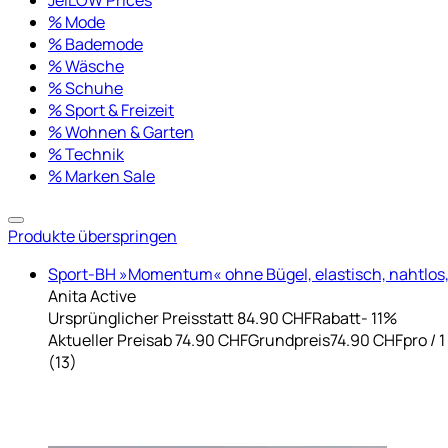
% Mode
% Bademode
% Wäsche
% Schuhe
% Sport & Freizeit
% Wohnen & Garten
% Technik
% Marken Sale
Produkte überspringen
Sport-BH »Momentum« ohne Bügel, elastisch, nahtlos, 
Anita Active
Ursprünglicher Preis
statt 84.90 CHF
Rabatt
- 11%
Aktueller Preis
ab
74.90 CHF
Grundpreis
74.90 CHF
pro
/
1
(
13
)