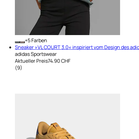
+
Farben
Sneaker »VL COURT 3.0« inspiriert vom Design des ad
adidas Sportswear
Aktueller Preis
74.90 CHF
(
9
)