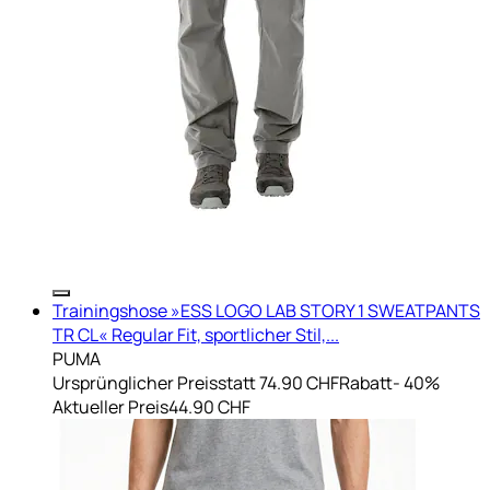
Trainingshose »ESS LOGO LAB STORY 1 SWEATPANTS
TR CL« Regular Fit, sportlicher Stil,...
PUMA
Ursprünglicher Preis
statt 74.90 CHF
Rabatt
- 40%
Aktueller Preis
44.90 CHF