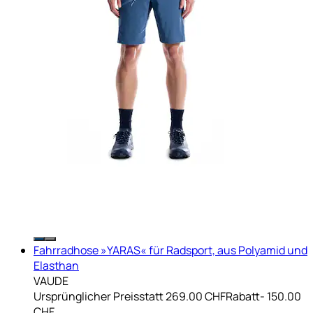
Fahrradhose »YARAS« für Radsport, aus Polyamid und
Elasthan
VAUDE
Ursprünglicher Preis
statt 269.00 CHF
Rabatt
- 150.00
CHF