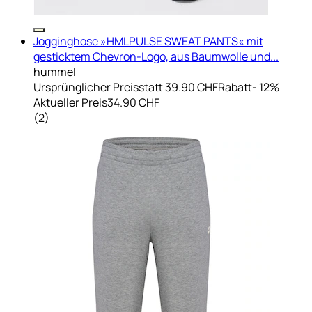
Jogginghose »HMLPULSE SWEAT PANTS« mit
gesticktem Chevron-Logo, aus Baumwolle und...
hummel
Ursprünglicher Preis
statt 39.90 CHF
Rabatt
- 12%
Aktueller Preis
34.90 CHF
(
2
)