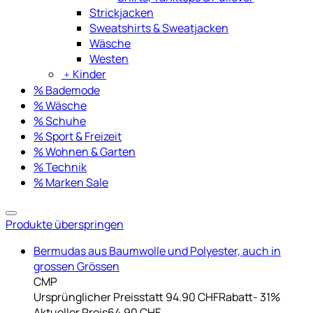
Strickjacken
Sweatshirts & Sweatjacken
Wäsche
Westen
﹢
Kinder
% Bademode
% Wäsche
% Schuhe
% Sport & Freizeit
% Wohnen & Garten
% Technik
% Marken Sale
Produkte überspringen
Bermudas aus Baumwolle und Polyester, auch in
grossen Grössen
CMP
Ursprünglicher Preis
statt 94.90 CHF
Rabatt
- 31%
Aktueller Preis
64.90 CHF