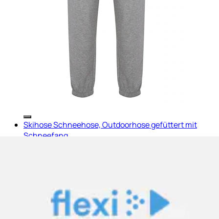
Skihose Schneehose, Outdoorhose gefüttert mit
Schneefang
John Devin
Ursprünglicher Preis
statt 164.00 CHF
Rabatt
- 60.00
CHF
Aktueller Preis
104.00 CHF