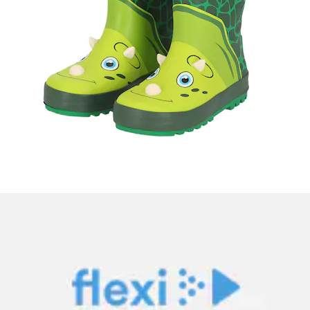
Wanderschuh »GORE-TEX« wasserdicht dank Gore-
Tex Membrane
adidas TERREX
Aktueller Preis
124.00 CHF