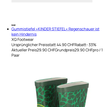
Gummistiefel »KINDER STIEFEL« Regenschauer ist
kein Hindernis
XQ Footwear
Ursprünglicher Preis
statt 44.90 CHF
Rabatt
- 33%
Aktueller Preis
29.90 CHF
Grundpreis
29.90 CHF
pro
/
1
Paar