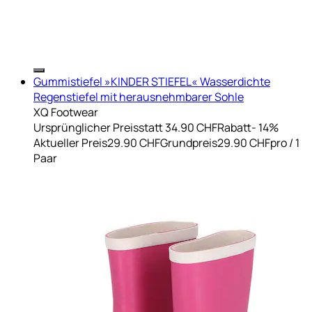
Gummistiefel »KINDER STIEFEL« Wasserdichte
Regenstiefel mit herausnehmbarer Sohle
XQ Footwear
Ursprünglicher Preis
statt 34.90 CHF
Rabatt
- 14%
Aktueller Preis
29.90 CHF
Grundpreis
29.90 CHF
pro
/
1
Paar