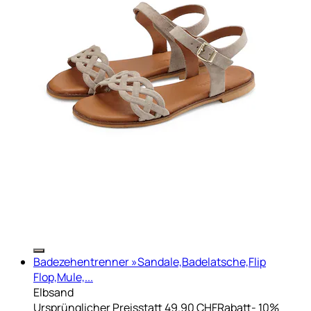
Badezehentrenner »Sandale,Badelatsche,Flip
Flop,Mule,...
Elbsand
Ursprünglicher Preis
statt 49.90 CHF
Rabatt
- 10%