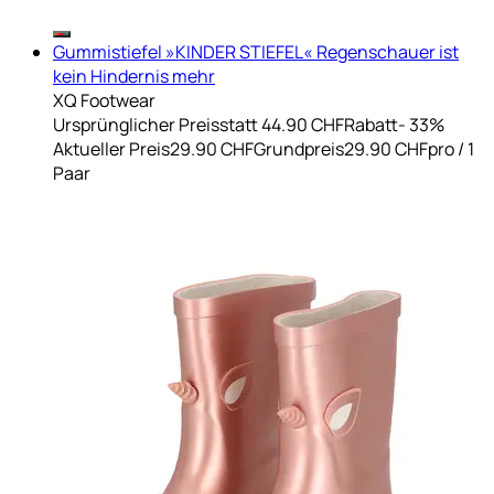
Gummistiefel »KINDER STIEFEL« Regenschauer ist
kein Hindernis mehr
XQ Footwear
Ursprünglicher Preis
statt 44.90 CHF
Rabatt
- 33%
Aktueller Preis
29.90 CHF
Grundpreis
29.90 CHF
pro
/
1
Paar