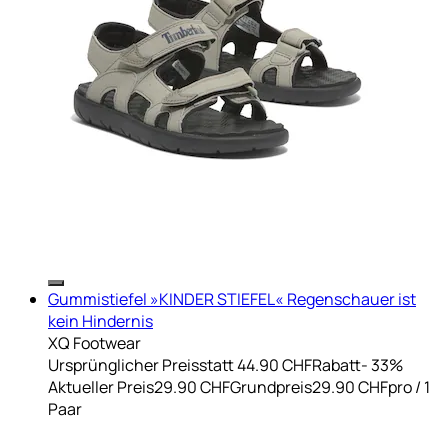
Gummistiefel »KINDER STIEFEL« Regenschauer ist
kein Hindernis
XQ Footwear
Ursprünglicher Preis
statt 44.90 CHF
Rabatt
- 33%
Aktueller Preis
29.90 CHF
Grundpreis
29.90 CHF
pro
/
1
Paar