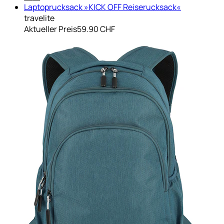
Laptoprucksack »KICK OFF Reiserucksack«
travelite
Aktueller Preis
59.90 CHF