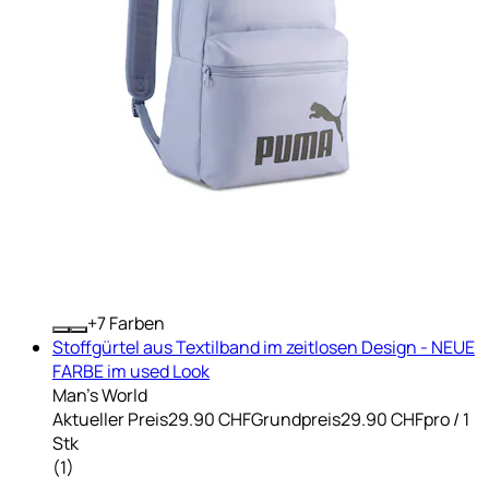
+
Farben
Stoffgürtel aus Textilband im zeitlosen Design - NEUE
FARBE im used Look
Man's World
Aktueller Preis
29.90 CHF
Grundpreis
29.90 CHF
pro
/
1
Stk
(
1
)