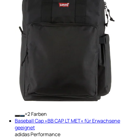
+
Farben
Baseball Cap »BB CAP LT MET« für Erwachsene
geeignet
adidas Performance