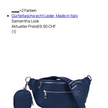
+
Farben
Gürteltasche echt Leder, Made in Italy
Samantha Look
Aktueller Preis
69.90 CHF
(
1
)