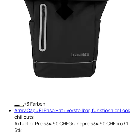
+
Farben
Army Cap »El Paso Hat« verstellbar, funktionaler Look
chillouts
Aktueller Preis
34.90 CHF
Grundpreis
34.90 CHF
pro
/
1
Stk