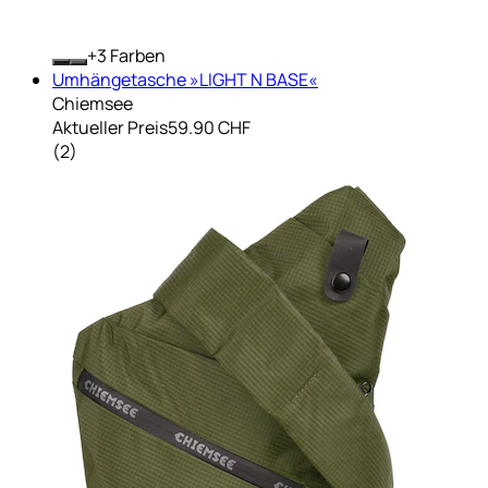
+
Farben
Umhängetasche »LIGHT N BASE«
Chiemsee
Aktueller Preis
59.90 CHF
(
2
)