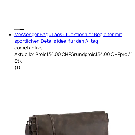
Messenger Bag »Laos« funktionaler Begleiter mit
sportlichen Details ideal für den Alltag
camel active
Aktueller Preis
134.00 CHF
Grundpreis
134.00 CHF
pro
/
1
Stk
(
1
)