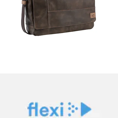
Cityrucksack in schlichter Optik
KangaROOS
Aktueller Preis
34.90 CHF
(
9
)