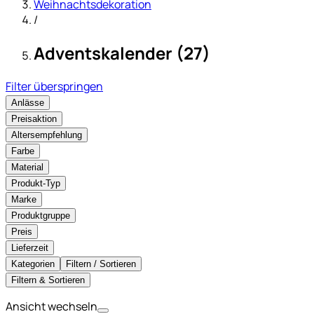
Weihnachtsdekoration
/
Adventskalender (27)
Filter überspringen
Anlässe
Preisaktion
Altersempfehlung
Farbe
Material
Produkt-Typ
Marke
Produktgruppe
Preis
Lieferzeit
Kategorien
Filtern / Sortieren
Filtern & Sortieren
Ansicht wechseln