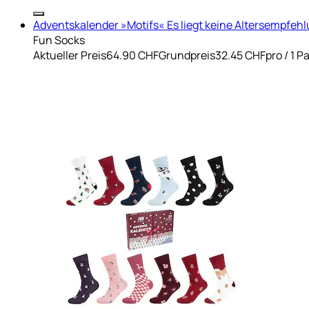
Adventskalender »Motifs« Es liegt keine Altersempfehl
Fun Socks
Aktueller Preis
64.90 CHF
Grundpreis
32.45 CHF
pro
/
1 P