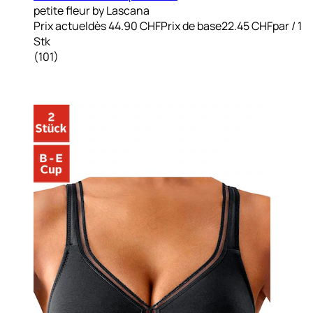
petite fleur by Lascana
Prix actuel
dès
44.90 CHF
Prix de base
22.45 CHF
par
/
1
Stk
(
101
)