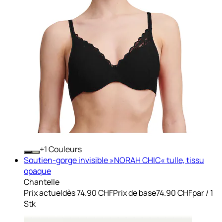
+
Couleurs
Soutien-gorge invisible »NORAH CHIC« tulle, tissu
opaque
Chantelle
Prix actuel
dès
74.90 CHF
Prix de base
74.90 CHF
par
/
1
Stk