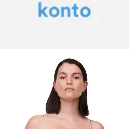
Soutien-gorge invisible »NORAH CHIC« tulle, tissu
opaque
Chantelle
Prix initial
au lieu de 74.90 CHF
Remise
- 6%
Prix actuel
dès
69.90 CHF
Prix de base
69.90 CHF
par
/
1
Stk