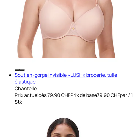
Soutien-gorge invisible »LUSH« broderie, tulle
élastique
Chantelle
Prix actuel
dès
79.90 CHF
Prix de base
79.90 CHF
par
/
1
Stk