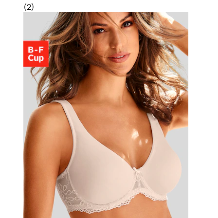
(
2
)