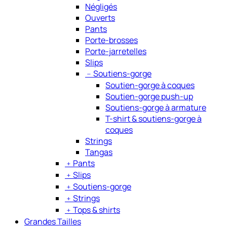
Négligés
Ouverts
Pants
Porte-brosses
Porte-jarretelles
Slips
﹣
Soutiens-gorge
Soutien-gorge à coques
Soutien-gorge push-up
Soutiens-gorge à armature
T-shirt & soutiens-gorge à
coques
Strings
Tangas
﹢
Pants
﹢
Slips
﹢
Soutiens-gorge
﹢
Strings
﹢
Tops & shirts
Grandes Tailles