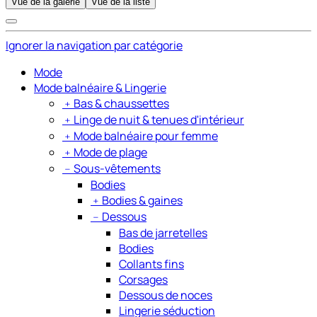
Vue de la galerie
Vue de la liste
Ignorer la navigation par catégorie
Mode
Mode balnéaire & Lingerie
﹢
Bas & chaussettes
﹢
Linge de nuit & tenues d'intérieur
﹢
Mode balnéaire pour femme
﹢
Mode de plage
﹣
Sous-vêtements
Bodies
﹢
Bodies & gaines
﹣
Dessous
Bas de jarretelles
Bodies
Collants fins
Corsages
Dessous de noces
Lingerie séduction