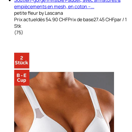
empiècements en mesh, en coton –...
petite fleur by Lascana
Prix actuel
dès
54.90 CHF
Prix de base
27.45 CHF
par
/
1
Stk
(
75
)