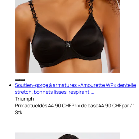
Soutien-gorge à armatures »Amourette WP« dentelle
stretch, bonnets lisses, respirant,...
Triumph
Prix actuel
dès
44.90 CHF
Prix de base
44.90 CHF
par
/
1
Stk