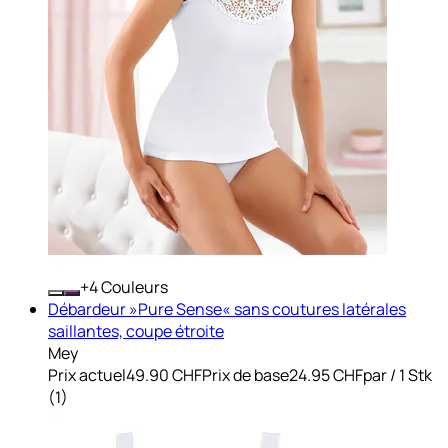
+
Couleurs
Débardeur »Pure Sense« sans coutures latérales
saillantes, coupe étroite
Mey
Prix actuel
49.90 CHF
Prix de base
24.95 CHF
par
/
1 Stk
(
1
)