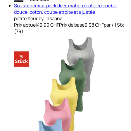
Sous-chemise pack de 5, matière côtelée double
douce, coton, coupe étroite et ajustée
petite fleur by Lascana
Prix actuel
49.90 CHF
Prix de base
9.98 CHF
par
/
1 Stk
(
79
)