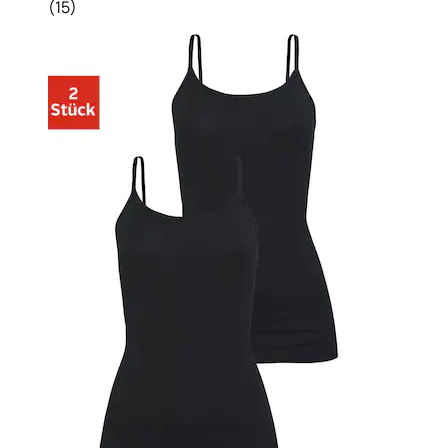
(
15
)