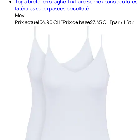
Top à bretelles spaghetti »Pure Sense« sans coutures
latérales superposées, décolleté...
Mey
Prix actuel
54.90 CHF
Prix de base
27.45 CHF
par
/
1 Stk