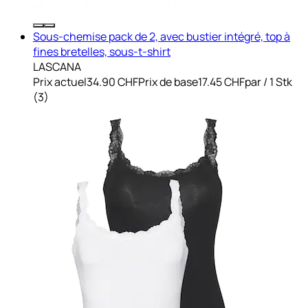
Sous-chemise pack de 2, avec bustier intégré, top à
fines bretelles, sous-t-shirt
LASCANA
Prix actuel
34.90 CHF
Prix de base
17.45 CHF
par
/
1 Stk
(
3
)