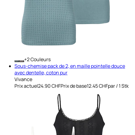
+
Couleurs
Sous-chemise pack de 2, en maille pointelle douce
avec dentelle, coton pur
Vivance
Prix actuel
24.90 CHF
Prix de base
12.45 CHF
par
/
1 Stk