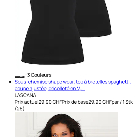
+
Couleurs
Sous-chemise shape wear, top à bretelles spaghetti,
coupe ajustée, décolleté en V,...
LASCANA
Prix actuel
29.90 CHF
Prix de base
29.90 CHF
par
/
1 Stk
(
26
)