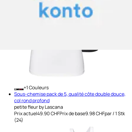
+
Couleurs
Sous-chemise pack de 5, qualité côte double douce,
col rond profond
petite fleur by Lascana
Prix actuel
49.90 CHF
Prix de base
9.98 CHF
par
/
1 Stk
(
24
)