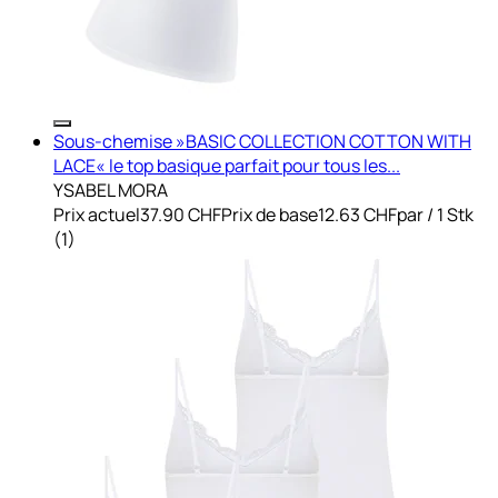
Sous-chemise »BASIC COLLECTION COTTON WITH
LACE« le top basique parfait pour tous les...
YSABEL MORA
Prix actuel
37.90 CHF
Prix de base
12.63 CHF
par
/
1 Stk
(
1
)