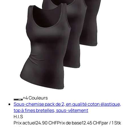
+
Couleurs
Sous-chemise pack de 2, en qualité coton élastique,
top à fines bretelles, sous-vêtement
H.I.S
Prix actuel
24.90 CHF
Prix de base
12.45 CHF
par
/
1 Stk