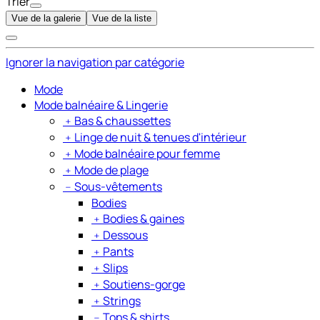
Trier
Vue de la galerie
Vue de la liste
Ignorer la navigation par catégorie
Mode
Mode balnéaire & Lingerie
﹢
Bas & chaussettes
﹢
Linge de nuit & tenues d'intérieur
﹢
Mode balnéaire pour femme
﹢
Mode de plage
﹣
Sous-vêtements
Bodies
﹢
Bodies & gaines
﹢
Dessous
﹢
Pants
﹢
Slips
﹢
Soutiens-gorge
﹢
Strings
﹣
Tops & shirts