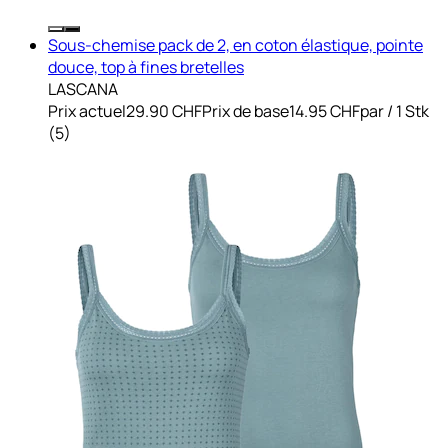
Sous-chemise pack de 2, en coton élastique, pointe
douce, top à fines bretelles
LASCANA
Prix actuel
29.90 CHF
Prix de base
14.95 CHF
par
/
1 Stk
(
5
)