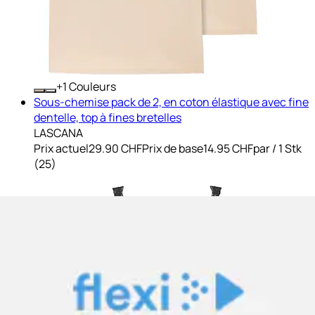
+
Couleurs
Sous-chemise pack de 2, en coton élastique avec fine
dentelle, top à fines bretelles
LASCANA
Prix actuel
29.90 CHF
Prix de base
14.95 CHF
par
/
1 Stk
(
25
)