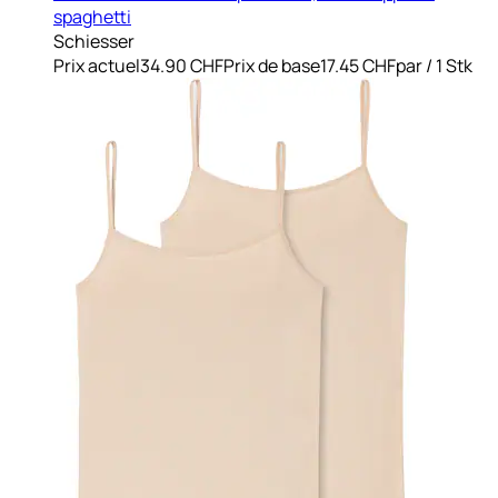
spaghetti
Schiesser
Prix actuel
34.90 CHF
Prix de base
17.45 CHF
par
/
1 Stk