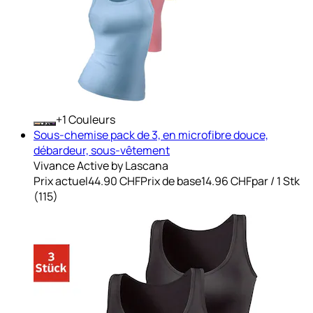
+
Couleurs
Sous-chemise pack de 3, en microfibre douce,
débardeur, sous-vêtement
Vivance Active by Lascana
Prix actuel
44.90 CHF
Prix de base
14.96 CHF
par
/
1 Stk
(
115
)