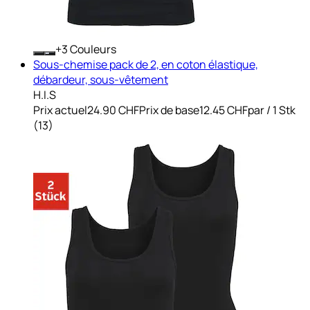
+
Couleurs
Sous-chemise pack de 2, en coton élastique,
débardeur, sous-vêtement
H.I.S
Prix actuel
24.90 CHF
Prix de base
12.45 CHF
par
/
1 Stk
(
13
)