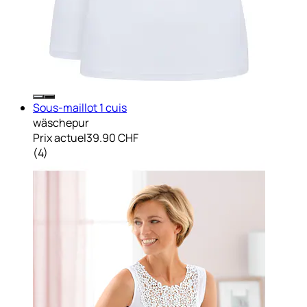
Sous-maillot 1 cuis
wäschepur
Prix actuel
39.90 CHF
(
4
)