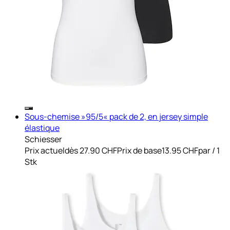
Sous-chemise »95/5« pack de 2, en jersey simple
élastique
Schiesser
Prix actuel
dès
27.90 CHF
Prix de base
13.95 CHF
par
/
1
Stk