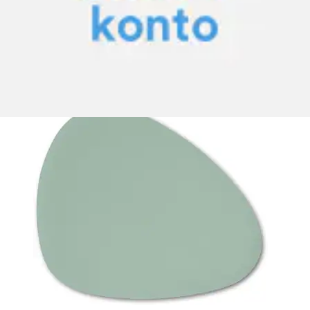
Prix actuel
44.90 CHF
(
3
)