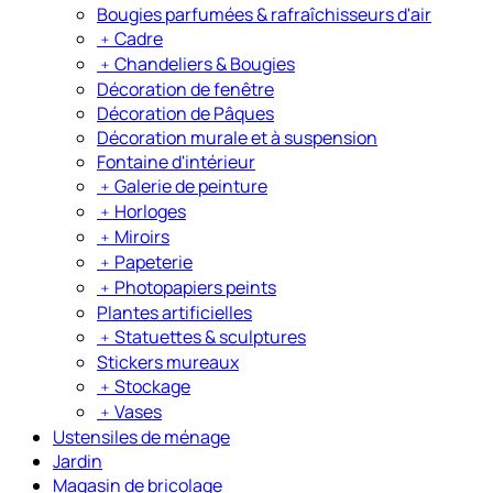
Bougies parfumées & rafraîchisseurs d'air
﹢
Cadre
﹢
Chandeliers & Bougies
Décoration de fenêtre
Décoration de Pâques
Décoration murale et à suspension
Fontaine d'intérieur
﹢
Galerie de peinture
﹢
Horloges
﹢
Miroirs
﹢
Papeterie
﹢
Photopapiers peints
Plantes artificielles
﹢
Statuettes & sculptures
Stickers mureaux
﹢
Stockage
﹢
Vases
Ustensiles de ménage
Jardin
Magasin de bricolage