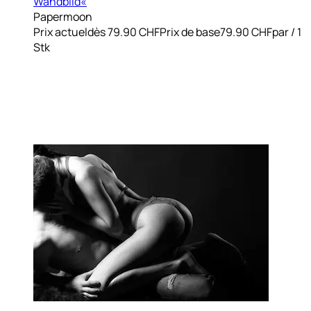
Wandbild«
Papermoon
Prix actuel
dès
79.90 CHF
Prix de base
79.90 CHF
par
/
1
Stk