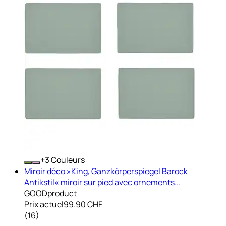
+
Couleurs
Miroir déco »King, Ganzkörperspiegel Barock
Antikstil« miroir sur pied avec ornements...
GOODproduct
Prix actuel
99.90 CHF
(
16
)