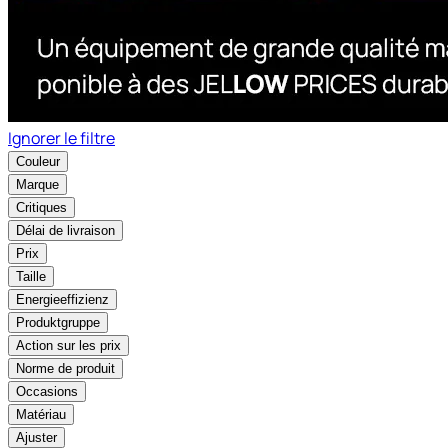
Ignorer le filtre
Couleur
Marque
Critiques
Délai de livraison
Prix
Taille
Energieeffizienz
Produktgruppe
Action sur les prix
Norme de produit
Occasions
Matériau
Ajuster