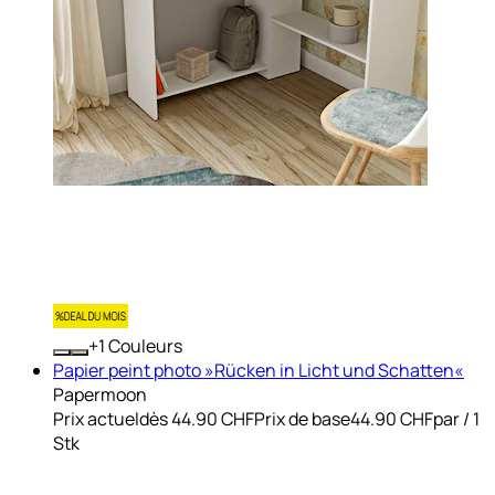
+
Couleurs
Papier peint photo »Rücken in Licht und Schatten«
Papermoon
Prix actuel
dès
44.90 CHF
Prix de base
44.90 CHF
par
/
1
Stk