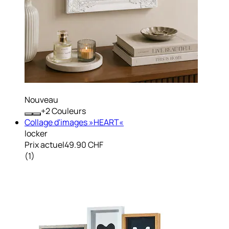
Nouveau
+
Couleurs
Collage d'images »HEART«
locker
Prix actuel
49.90 CHF
(
1
)