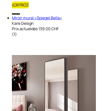
Miroir mural »Spiegel Bella«
Kare Design
Prix actuel
dès
139.00 CHF
(
1
)