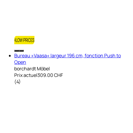
Bureau »Vaasa« largeur 196 cm, fonction Push to
Open
borchardt Möbel
Prix actuel
309.00 CHF
(
4
)