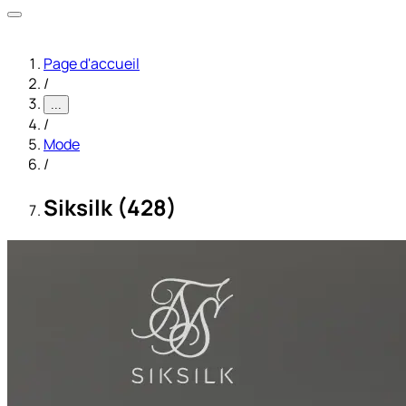
Page d'accueil
/
...
/
Mode
/
Siksilk (428)