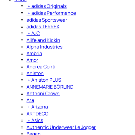
﹢
adidas Originals
﹢
adidas Performance
adidas Sportswear
adidas TERREX
﹢
AJC
Alife and Kickin
Alpha Industries
Ambria
Amor
Andrea Conti
Aniston
﹢
Aniston PLUS
ANNEMARIE BÖRLIND
Anthoni Crown
Ara
﹢
Arizona
ARTDECO
﹢
Asics
Authentic Underwear Le Jogger
Bagan