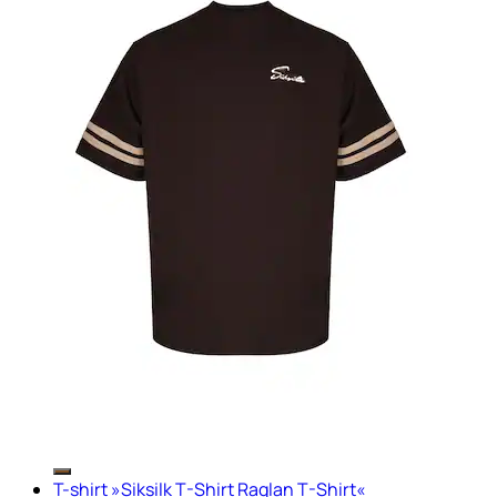
T-shirt »Siksilk T-Shirt Raglan T-Shirt«