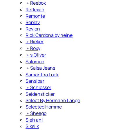
﹢
Reebok
Reflexan
Remonte
Replay
Revlon
Rick Cardona by heine
﹢
Rieker
﹢
Roxy
﹢
s.Oliver
Salomon
﹢
Salsa Jeans
Samantha Look
Sansibar
﹢
Schiesser
Seidensticker
Select By Hermann Lange
Selected Homme
﹢
Sheego
Sieh an!
Siksilk