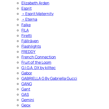
Elizabeth Arden
Esprit
﹢
Esprit Maternity
﹢
Eterna
Falke
FILA
Firetti
Fjällräven
Flashlights
FREDDY
French Connection
Fruit of the Loom
G.I.G.A. DX by killtec
Gabor
GABRIELLA G By Gabriella Gucci
GANG
Gant
GAS
Gemini
Geox