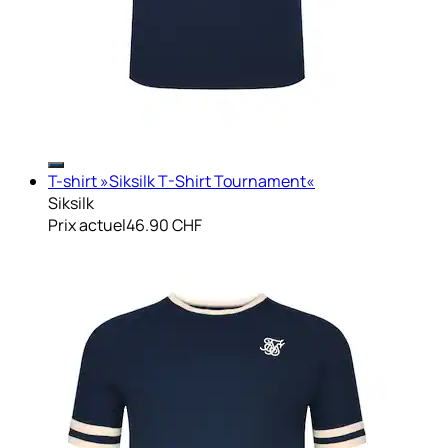
T-shirt »Siksilk T-Shirt Tournament«
Siksilk
Prix actuel
46.90 CHF