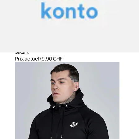
Veste sweat »Siksilk Sweatjacke Essentials Poly
FullZip Hoodie«
Siksilk
Prix actuel
79.90 CHF