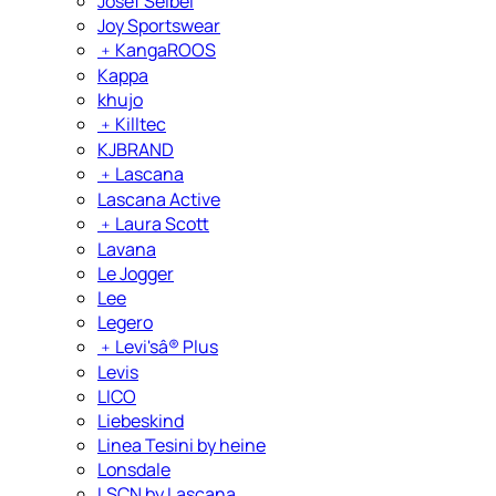
Josef Seibel
Joy Sportswear
﹢
KangaROOS
Kappa
khujo
﹢
Killtec
KJBRAND
﹢
Lascana
Lascana Active
﹢
Laura Scott
Lavana
Le Jogger
Lee
Legero
﹢
Levi'sâ® Plus
Levis
LICO
Liebeskind
Linea Tesini by heine
Lonsdale
LSCN by Lascana