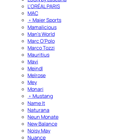
L’ORÉAL PARIS
MAC
﹢
Maier Sports
Mamalicious
Man's World
Marc O'Polo
Marco Tozzi
Mauritius
Mavi
Meindl
Melrose
Mey
Monari
﹢
Mustang
Name It
Naturana
Neun Monate
New Balance
Noisy May
Nuance