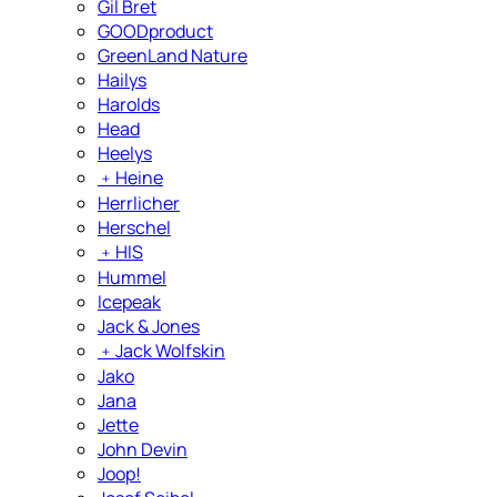
Gil Bret
GOODproduct
GreenLand Nature
Hailys
Harolds
Head
Heelys
﹢
Heine
Herrlicher
Herschel
﹢
HIS
Hummel
Icepeak
Jack & Jones
﹢
Jack Wolfskin
Jako
Jana
Jette
John Devin
Joop!