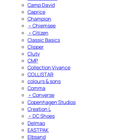
Camp David
Caprice
Champion
﹢
Chiemsee
﹢
Citizen
Classic Basics
Clipper
Cluty
CMP
Collection Vivance
COLLISTAR
colours & sons
Comma
﹢
Converse
Copenhagen Studios
Creation L
﹢
DC Shoes
Delmao
EASTPAK
Elbsand