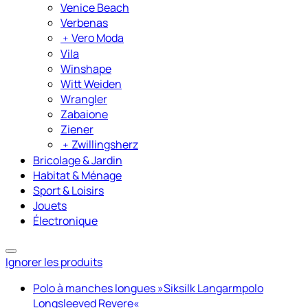
Venice Beach
Verbenas
﹢
Vero Moda
Vila
Winshape
Witt Weiden
Wrangler
Zabaione
Ziener
﹢
Zwillingsherz
Bricolage & Jardin
Habitat & Ménage
Sport & Loisirs
Jouets
Électronique
Ignorer les produits
Polo à manches longues »Siksilk Langarmpolo
Longsleeved Revere«