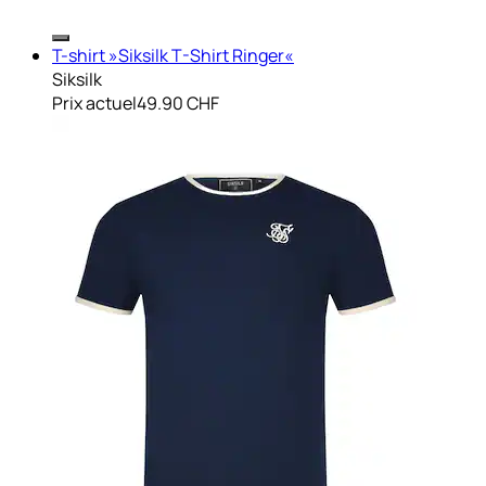
T-shirt »Siksilk T-Shirt Ringer«
Siksilk
Prix actuel
49.90 CHF