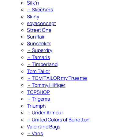
Silk’n
﹢
Skechers
Skiny
soyaconcept
Street One
Sunflair
Sunseeker
﹢
Superdry
﹢
Tamaris
﹢
Timberland
Tom Tailor
﹢
TOM TAILOR my True me
﹢
Tommy Hilfiger
TOPSHOP
﹢
Trigema
Triumph
﹢
Under Armour
﹢
United Colors of Benetton
Valentino Bags
﹢
Vans