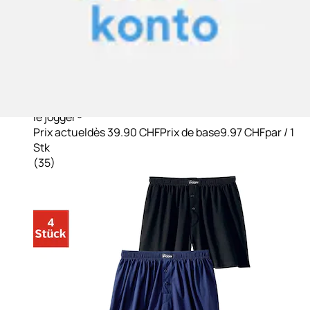
+
Couleurs
Boxer ample Paquet, 4 cuis en coton doux et agréable
le jogger®
Prix actuel
dès
39.90 CHF
Prix de base
9.97 CHF
par
/
1
Stk
(
35
)