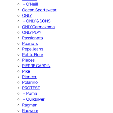
﹢
O'Neill
Ocean Sportswear
ONLY
﹢
ONLY & SONS
ONLY Carmakoma
ONLY PLAY
Passionata
Peanuts
Pepe Jeans
Petite Fleur
Pieces
PIERRE CARDIN
Pike
Pioneer
Polarino
PROTEST
﹢
Puma
﹢
Quiksilver
Ragman
Ragwear