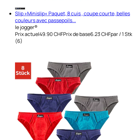
Slip »Minislip« Paquet, 8 cuis , coupe courte, belles
couleurs avec passepoils...
le jogger®
Prix actuel
49.90 CHF
Prix de base
6.23 CHF
par
/
1 Stk
(
6
)