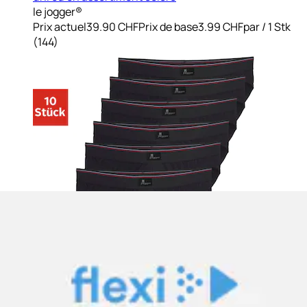
le jogger®
Prix actuel
39.90 CHF
Prix de base
3.99 CHF
par
/
1 Stk
(
144
)