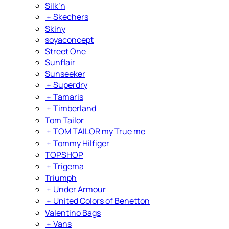
Silk’n
﹢
Skechers
Skiny
soyaconcept
Street One
Sunflair
Sunseeker
﹢
Superdry
﹢
Tamaris
﹢
Timberland
Tom Tailor
﹢
TOM TAILOR my True me
﹢
Tommy Hilfiger
TOPSHOP
﹢
Trigema
Triumph
﹢
Under Armour
﹢
United Colors of Benetton
Valentino Bags
﹢
Vans