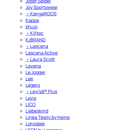
Josef Seibel
Joy Sportswear
﹢
KangaROOS
Kappa
khujo
﹢
Killtec
KJBRAND
﹢
Lascana
Lascana Active
﹢
Laura Scott
Lavana
Le Jogger
Lee
Legero
﹢
Levi'sâ® Plus
Levis
LICO
Liebeskind
Linea Tesini by heine
Lonsdale
LSCN by Lascana