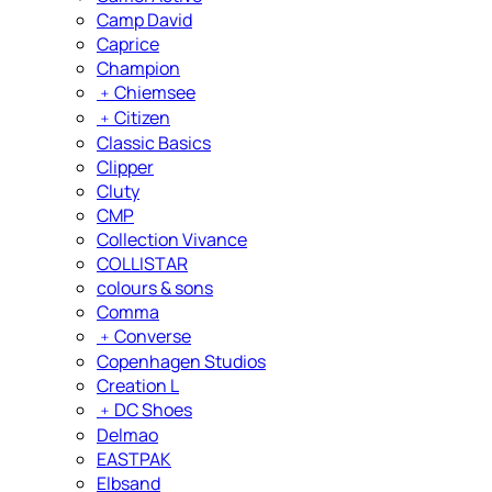
Camp David
Caprice
Champion
﹢
Chiemsee
﹢
Citizen
Classic Basics
Clipper
Cluty
CMP
Collection Vivance
COLLISTAR
colours & sons
Comma
﹢
Converse
Copenhagen Studios
Creation L
﹢
DC Shoes
Delmao
EASTPAK
Elbsand