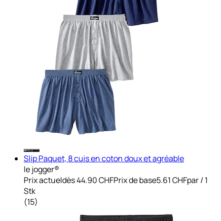
Slip Paquet, 8 cuis en coton doux et agréable
le jogger®
Prix actuel
dès
44.90 CHF
Prix de base
5.61 CHF
par
/
1
Stk
(
15
)