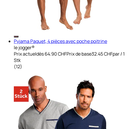
Pyjama Paquet, 4 pièces avec poche poitrine
le jogger®
Prix actuel
dès
64.90 CHF
Prix de base
32.45 CHF
par
/
1
Stk
(
12
)