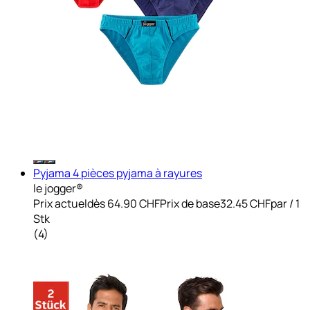
Pyjama 4 pièces pyjama à rayures
le jogger®
Prix actuel
dès
64.90 CHF
Prix de base
32.45 CHF
par
/
1
Stk
(
4
)