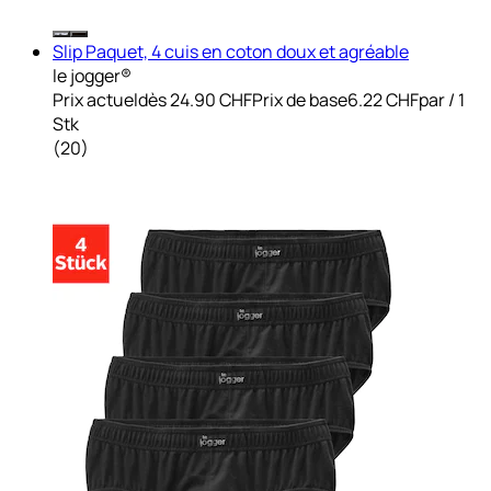
Slip Paquet, 4 cuis en coton doux et agréable
le jogger®
Prix actuel
dès
24.90 CHF
Prix de base
6.22 CHF
par
/
1
Stk
(
20
)