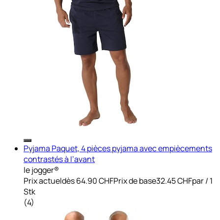
Pyjama Paquet, 4 pièces pyjama avec empiècements
contrastés à l’avant
le jogger®
Prix actuel
dès
64.90 CHF
Prix de base
32.45 CHF
par
/
1
Stk
(
4
)