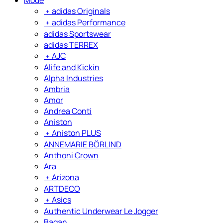
﹢
adidas Originals
﹢
adidas Performance
adidas Sportswear
adidas TERREX
﹢
AJC
Alife and Kickin
Alpha Industries
Ambria
Amor
Andrea Conti
Aniston
﹢
Aniston PLUS
ANNEMARIE BÖRLIND
Anthoni Crown
Ara
﹢
Arizona
ARTDECO
﹢
Asics
Authentic Underwear Le Jogger
Bagan