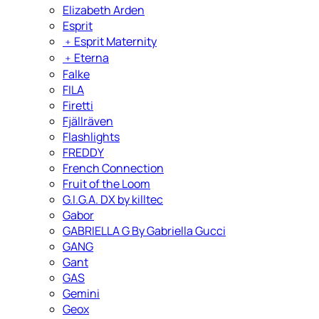
Elizabeth Arden
Esprit
﹢
Esprit Maternity
﹢
Eterna
Falke
FILA
Firetti
Fjällräven
Flashlights
FREDDY
French Connection
Fruit of the Loom
G.I.G.A. DX by killtec
Gabor
GABRIELLA G By Gabriella Gucci
GANG
Gant
GAS
Gemini
Geox