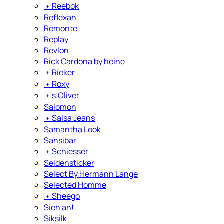
﹢
Reebok
Reflexan
Remonte
Replay
Revlon
Rick Cardona by heine
﹢
Rieker
﹢
Roxy
﹢
s.Oliver
Salomon
﹢
Salsa Jeans
Samantha Look
Sansibar
﹢
Schiesser
Seidensticker
Select By Hermann Lange
Selected Homme
﹢
Sheego
Sieh an!
Siksilk