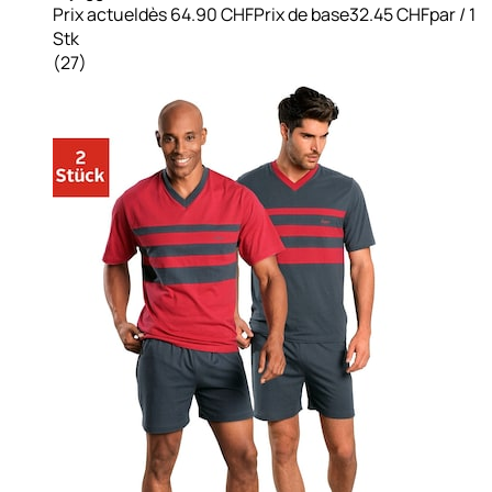
Prix actuel
dès
64.90 CHF
Prix de base
32.45 CHF
par
/
1
Stk
(
27
)