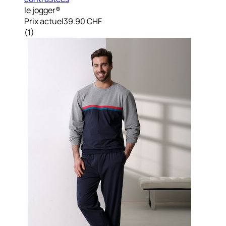
le jogger®
Prix actuel
39.90 CHF
(
1
)