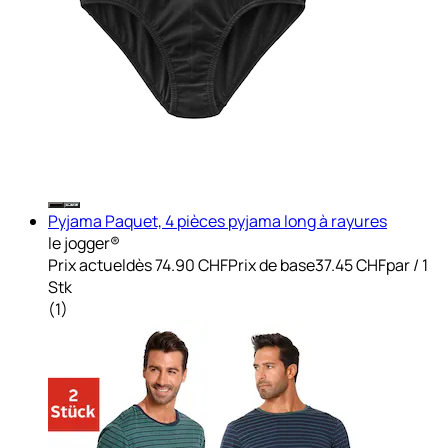
Pyjama Paquet, 4 pièces pyjama long à rayures
le jogger®
Prix actuel
dès
74.90 CHF
Prix de base
37.45 CHF
par
/
1
Stk
(
1
)