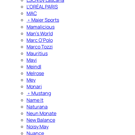
L’ORÉAL PARIS
MAC
﹢
Maier Sports
Mamalicious
Man's World
Marc O'Polo
Marco Tozzi
Mauritius
Mavi
Meindl
Melrose
Mey
Monari
﹢
Mustang
Name It
Naturana
Neun Monate
New Balance
Noisy May
Nuance