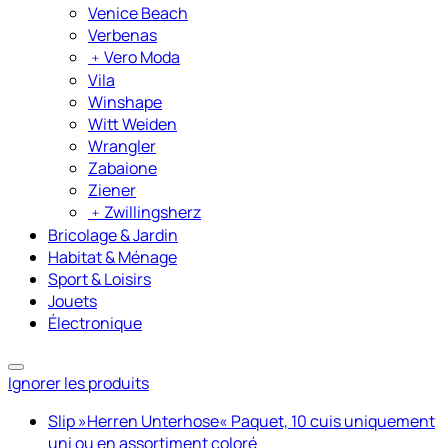
Venice Beach
Verbenas
﹢
Vero Moda
Vila
Winshape
Witt Weiden
Wrangler
Zabaione
Ziener
﹢
Zwillingsherz
Bricolage & Jardin
Habitat & Ménage
Sport & Loisirs
Jouets
Électronique
Ignorer les produits
Slip »Herren Unterhose« Paquet, 10 cuis uniquement
uni ou en assortiment coloré