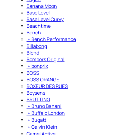
Banana Moon
Base Level
Base Level Curvy
Beachtime
Bench
﹢
Bench Performance
Billabong
Blend
Bombers Original
﹢
bonprix
BOSS
BOSS ORANGE
BOXEUR DES RUES
Boysens
BRÜTTING
﹢
Bruno Banani
﹢
Buffalo London
﹢
Bugatti
﹢
Calvin Klein
Camel Active