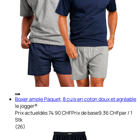
Boxer ample Paquet, 8 cuis en coton doux et agréable
le jogger®
Prix actuel
dès
74.90 CHF
Prix de base
9.36 CHF
par
/
1
Stk
(
26
)