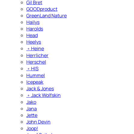
Gil Bret
GOODproduct
GreenLand Nature
Hailys
Harolds
Head
Heelys
﹢
Heine
Herrlicher
Herschel
﹢
HIS
Hummel
Icepeak
Jack & Jones
﹢
Jack Wolfskin
Jako
Jana
Jette
John Devin
Joop!