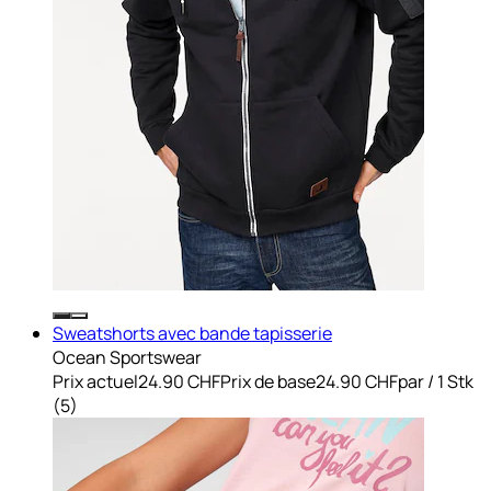
Sweatshorts avec bande tapisserie
Ocean Sportswear
Prix actuel
24.90 CHF
Prix de base
24.90 CHF
par
/
1 Stk
(
5
)