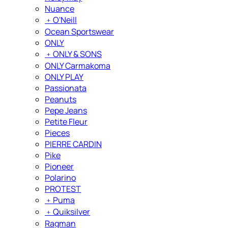
Nuance
﹢
O'Neill
Ocean Sportswear
ONLY
﹢
ONLY & SONS
ONLY Carmakoma
ONLY PLAY
Passionata
Peanuts
Pepe Jeans
Petite Fleur
Pieces
PIERRE CARDIN
Pike
Pioneer
Polarino
PROTEST
﹢
Puma
﹢
Quiksilver
Ragman