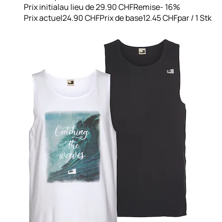
Prix initial
au lieu de 29.90 CHF
Remise
- 16%
Prix actuel
24.90 CHF
Prix de base
12.45 CHF
par
/
1 Stk