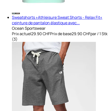
Sweatshorts »Athleisure Sweat Shorts - Relax Fit«
ceinture de pantalon élastique avec...
Ocean Sportswear
Prix actuel
29.90 CHF
Prix de base
29.90 CHF
par
/
1 Stk
(
3
)