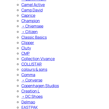
Camel Active
Camp David
Caprice
Champion
﹢
Chiemsee
﹢
Citizen
Classic Basics
Clipper
Cluty
CMP
Collection Vivance
COLLISTAR
colours & sons
Comma
﹢
Converse
Copenhagen Studios
Creation L
﹢
DC Shoes
Delmao
EASTPAK