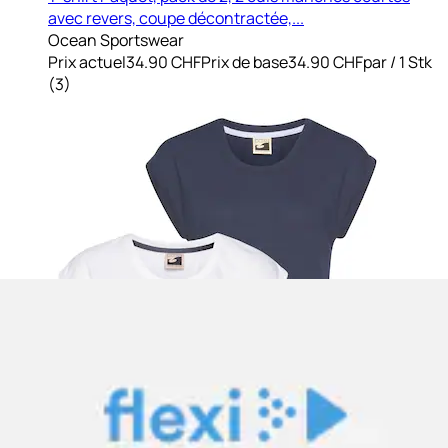
avec revers, coupe décontractée,...
Ocean Sportswear
Prix actuel
34.90 CHF
Prix de base
34.90 CHF
par
/
1 Stk
(
3
)