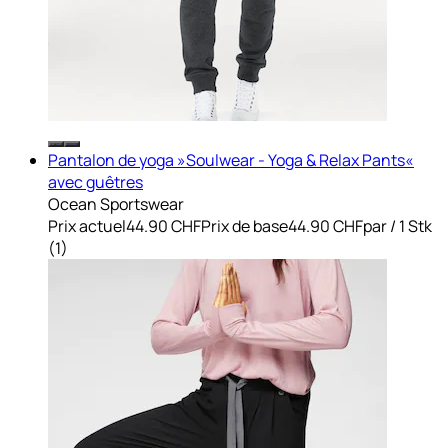
Pantalon de yoga »Soulwear - Yoga & Relax Pants«
avec guêtres
Ocean Sportswear
Prix actuel
44.90 CHF
Prix de base
44.90 CHF
par
/
1 Stk
(
1
)