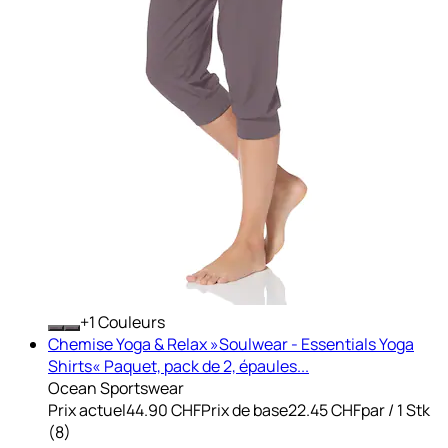
+
Couleurs
Chemise Yoga & Relax »Soulwear - Essentials Yoga
Shirts« Paquet, pack de 2, épaules...
Ocean Sportswear
Prix actuel
44.90 CHF
Prix de base
22.45 CHF
par
/
1 Stk
(
8
)