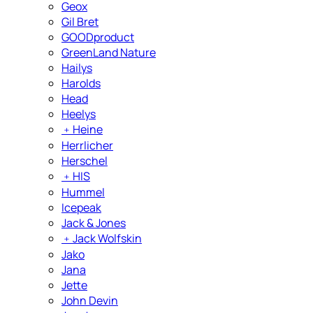
Geox
Gil Bret
GOODproduct
GreenLand Nature
Hailys
Harolds
Head
Heelys
﹢
Heine
Herrlicher
Herschel
﹢
HIS
Hummel
Icepeak
Jack & Jones
﹢
Jack Wolfskin
Jako
Jana
Jette
John Devin