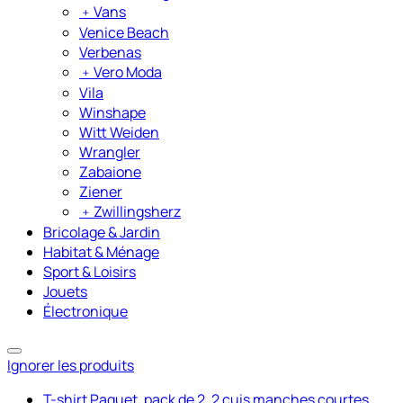
﹢
Vans
Venice Beach
Verbenas
﹢
Vero Moda
Vila
Winshape
Witt Weiden
Wrangler
Zabaione
Ziener
﹢
Zwillingsherz
Bricolage & Jardin
Habitat & Ménage
Sport & Loisirs
Jouets
Électronique
Ignorer les produits
T-shirt Paquet, pack de 2, 2 cuis manches courtes