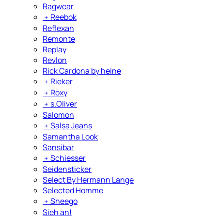
Ragwear
﹢
Reebok
Reflexan
Remonte
Replay
Revlon
Rick Cardona by heine
﹢
Rieker
﹢
Roxy
﹢
s.Oliver
Salomon
﹢
Salsa Jeans
Samantha Look
Sansibar
﹢
Schiesser
Seidensticker
Select By Hermann Lange
Selected Homme
﹢
Sheego
Sieh an!