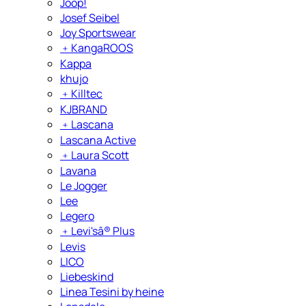
Joop!
Josef Seibel
Joy Sportswear
﹢
KangaROOS
Kappa
khujo
﹢
Killtec
KJBRAND
﹢
Lascana
Lascana Active
﹢
Laura Scott
Lavana
Le Jogger
Lee
Legero
﹢
Levi'sâ® Plus
Levis
LICO
Liebeskind
Linea Tesini by heine