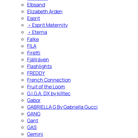
Elbsand
Elizabeth Arden
Esprit
﹢
Esprit Maternity
﹢
Eterna
Falke
FILA
Firetti
Fjällräven
Flashlights
FREDDY
French Connection
Fruit of the Loom
G.I.G.A. DX by killtec
Gabor
GABRIELLA G By Gabriella Gucci
GANG
Gant
GAS
Gemini