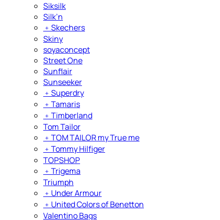
Siksilk
Silk’n
﹢
Skechers
Skiny
soyaconcept
Street One
Sunflair
Sunseeker
﹢
Superdry
﹢
Tamaris
﹢
Timberland
Tom Tailor
﹢
TOM TAILOR my True me
﹢
Tommy Hilfiger
TOPSHOP
﹢
Trigema
Triumph
﹢
Under Armour
﹢
United Colors of Benetton
Valentino Bags