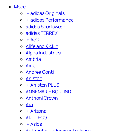
Mode
﹢
adidas Originals
﹢
adidas Performance
adidas Sportswear
adidas TERREX
﹢
AJC
Alife and Kickin
Alpha Industries
Ambria
Amor
Andrea Conti
Aniston
﹢
Aniston PLUS
ANNEMARIE BÖRLIND
Anthoni Crown
Ara
﹢
Arizona
ARTDECO
﹢
Asics
Authentic Underwear Le Jogger