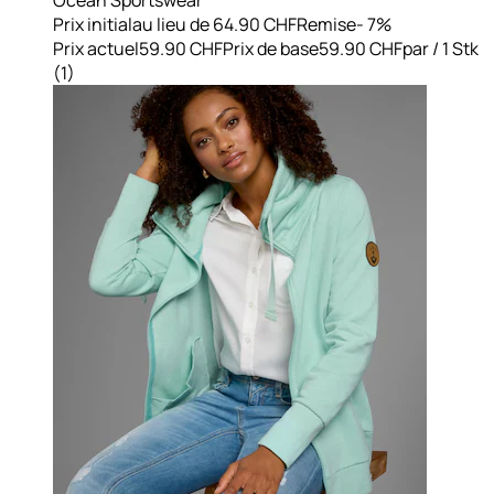
Prix initial
au lieu de 64.90 CHF
Remise
- 7%
Prix actuel
59.90 CHF
Prix de base
59.90 CHF
par
/
1 Stk
(
1
)