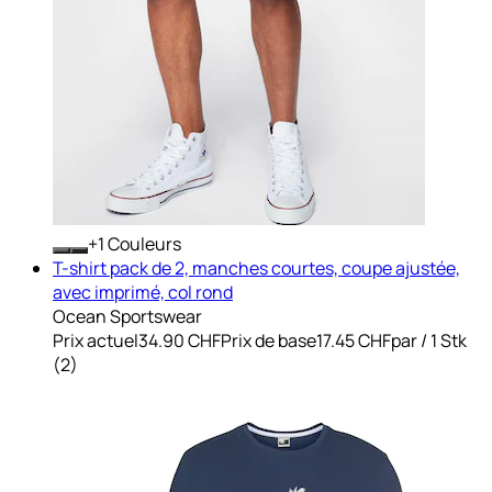
+
Couleurs
T-shirt pack de 2, manches courtes, coupe ajustée,
avec imprimé, col rond
Ocean Sportswear
Prix actuel
34.90 CHF
Prix de base
17.45 CHF
par
/
1 Stk
(
2
)