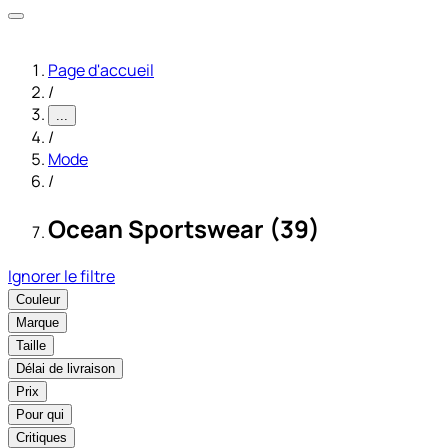
Page d'accueil
/
...
/
Mode
/
Ocean Sportswear (39)
Ignorer le filtre
Couleur
Marque
Taille
Délai de livraison
Prix
Pour qui
Critiques