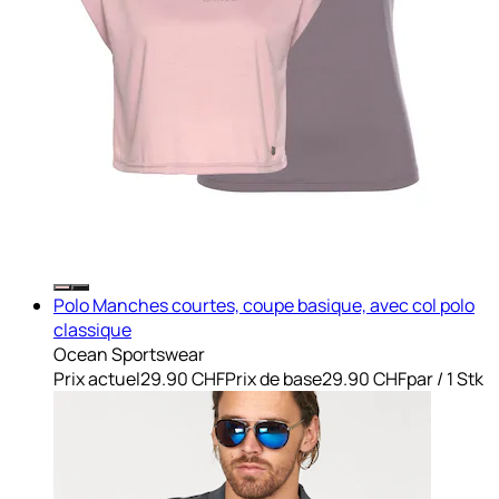
Polo Manches courtes, coupe basique, avec col polo
classique
Ocean Sportswear
Prix actuel
29.90 CHF
Prix de base
29.90 CHF
par
/
1 Stk