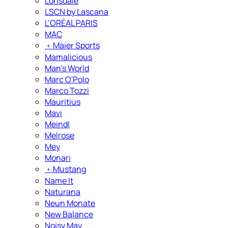
Lonsdale
LSCN by Lascana
L’ORÉAL PARIS
MAC
﹢
Maier Sports
Mamalicious
Man's World
Marc O'Polo
Marco Tozzi
Mauritius
Mavi
Meindl
Melrose
Mey
Monari
﹢
Mustang
Name It
Naturana
Neun Monate
New Balance
Noisy May