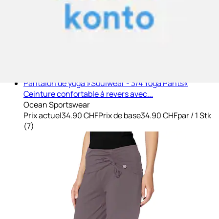
Pantalon de yoga »Soulwear - 3/4 Yoga Pants«
Ceinture confortable à revers avec...
Ocean Sportswear
Prix actuel
34.90 CHF
Prix de base
34.90 CHF
par
/
1 Stk
(
7
)