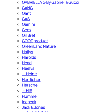
GABRIELLA G By Gabriella Gucci
GANG
Gant
GAS
Gemini
Geox
Gil Bret
GOODproduct
GreenLand Nature
Hailys
Harolds
Head
Heelys
﹢
Heine
Herrlicher
Herschel
﹢
HIS
Hummel
Icepeak
Jack & Jones