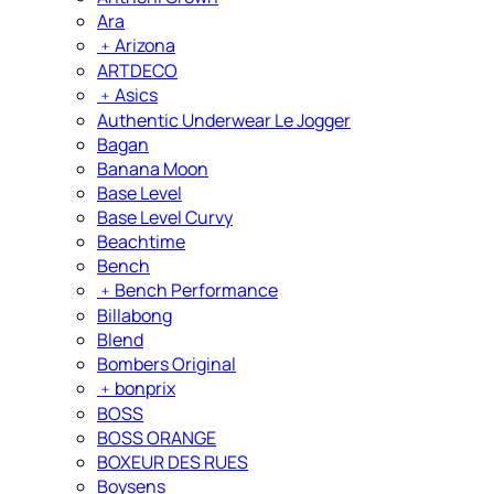
Ara
﹢
Arizona
ARTDECO
﹢
Asics
Authentic Underwear Le Jogger
Bagan
Banana Moon
Base Level
Base Level Curvy
Beachtime
Bench
﹢
Bench Performance
Billabong
Blend
Bombers Original
﹢
bonprix
BOSS
BOSS ORANGE
BOXEUR DES RUES
Boysens