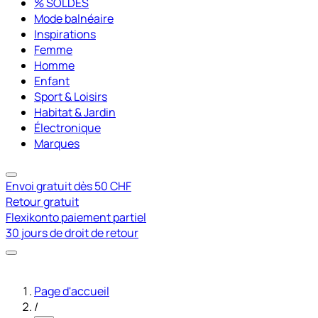
% SOLDES
Mode balnéaire
Inspirations
Femme
Homme
Enfant
Sport & Loisirs
Habitat & Jardin
Électronique
Marques
Envoi gratuit dès 50 CHF
Retour gratuit
Flexikonto paiement partiel
30 jours de droit de retour
Page d'accueil
/