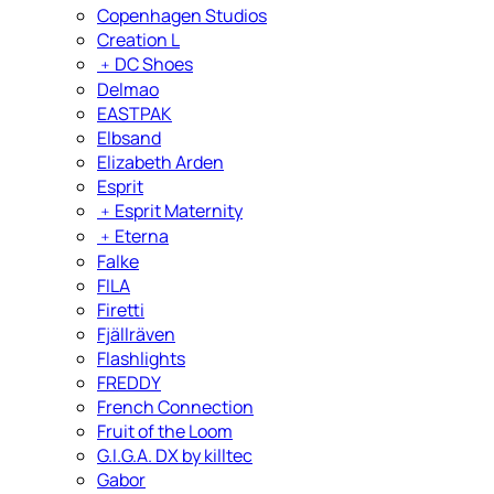
Copenhagen Studios
Creation L
﹢
DC Shoes
Delmao
EASTPAK
Elbsand
Elizabeth Arden
Esprit
﹢
Esprit Maternity
﹢
Eterna
Falke
FILA
Firetti
Fjällräven
Flashlights
FREDDY
French Connection
Fruit of the Loom
G.I.G.A. DX by killtec
Gabor