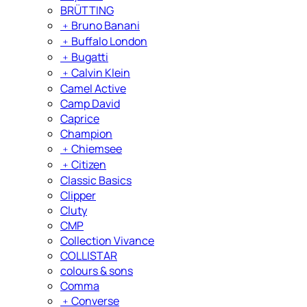
BRÜTTING
﹢
Bruno Banani
﹢
Buffalo London
﹢
Bugatti
﹢
Calvin Klein
Camel Active
Camp David
Caprice
Champion
﹢
Chiemsee
﹢
Citizen
Classic Basics
Clipper
Cluty
CMP
Collection Vivance
COLLISTAR
colours & sons
Comma
﹢
Converse