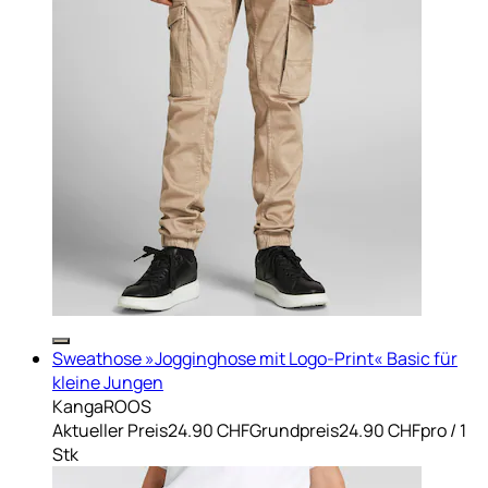
Sweathose »Jogginghose mit Logo-Print« Basic für
kleine Jungen
KangaROOS
Aktueller Preis
24.90 CHF
Grundpreis
24.90 CHF
pro
/
1
Stk