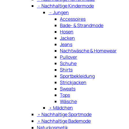
﹣
Nachhaltige Kindermode
﹣
Jungen
Accessoires
Bade- & Strandmode
Hosen
Jacken
Jeans
Nachtwäsche & Homewear
Pullover
Schuhe
Shirts
Sportbekleidung
Strickjacken
Sweats
Tops
Wäsche
﹢
Mädchen
﹢
Nachhaltige Sportmode
﹢
Nachhaltige Bademode
Naturkosmetik