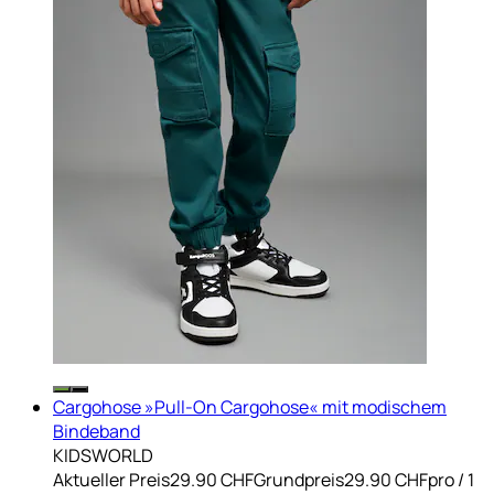
Cargohose »Pull-On Cargohose« mit modischem
Bindeband
KIDSWORLD
Aktueller Preis
29.90 CHF
Grundpreis
29.90 CHF
pro
/
1