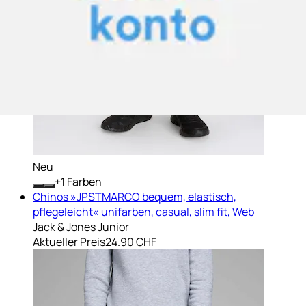
Neu
+
Farben
Chinos »JPSTMARCO bequem, elastisch,
pflegeleicht« unifarben, casual, slim fit, Web
Jack & Jones Junior
Aktueller Preis
24.90 CHF