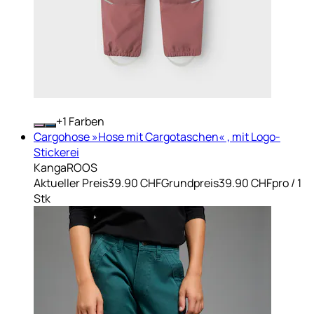
+
Farben
Cargohose »Hose mit Cargotaschen« , mit Logo-
Stickerei
KangaROOS
Aktueller Preis
39.90 CHF
Grundpreis
39.90 CHF
pro
/
1
Stk