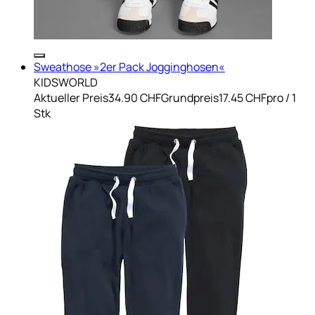
Sweathose »2er Pack Jogginghosen«
KIDSWORLD
Aktueller Preis
34.90 CHF
Grundpreis
17.45 CHF
pro
/
1
Stk