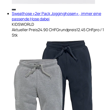
Sweathose »2er Pack Jogginghosen« , immer eine
passende Hose dabei
KIDSWORLD
Aktueller Preis
24.90 CHF
Grundpreis
12.45 CHF
pro
/
1
Stk