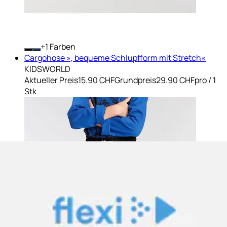
+
Farben
Cargohose », bequeme Schlupfform mit Stretch«
KIDSWORLD
Aktueller Preis
15.90 CHF
Grundpreis
29.90 CHF
pro
/
1
Stk