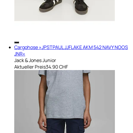
Cargohose »JPSTPAUL JJFLAKE AKM 542 NAVY NOOS
JNR«
Jack & Jones Junior
Aktueller Preis
34.90 CHF