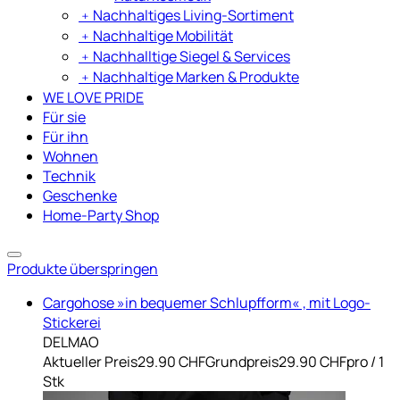
﹢
Nachhaltiges Living-Sortiment
﹢
Nachhaltige Mobilität
﹢
Nachhalltige Siegel & Services
﹢
Nachhaltige Marken & Produkte
WE LOVE PRIDE
Für sie
Für ihn
Wohnen
Technik
Geschenke
Home-Party Shop
Produkte überspringen
Cargohose »in bequemer Schlupfform« , mit Logo-
Stickerei
DELMAO
Aktueller Preis
29.90 CHF
Grundpreis
29.90 CHF
pro
/
1
Stk