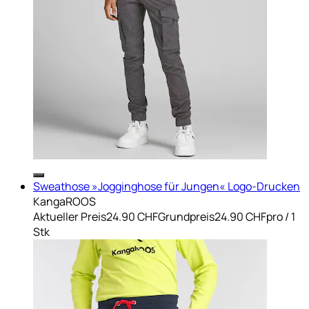
Sweathose »Jogginghose für Jungen« Logo-Drucken
KangaROOS
Aktueller Preis
24.90 CHF
Grundpreis
24.90 CHF
pro
/
1
Stk