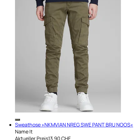
Sweathose »NKMVIAN NREG SWE PANT BRU NOOS«
Name It
Aktueller Preis
13.90 CHF