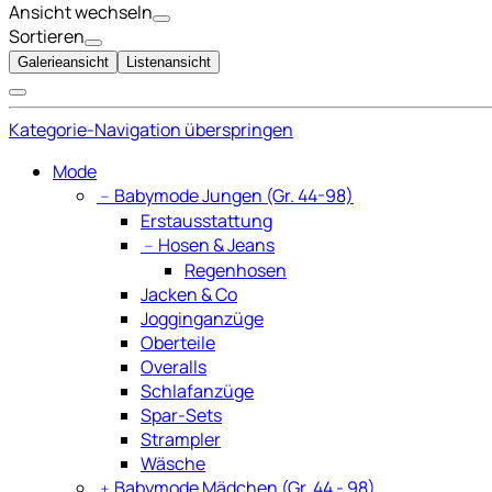
Ansicht wechseln
Sortieren
Galerieansicht
Listenansicht
Kategorie-Navigation überspringen
Mode
﹣
Babymode Jungen (Gr. 44-98)
Erstausstattung
﹣
Hosen & Jeans
Regenhosen
Jacken & Co
Jogginganzüge
Oberteile
Overalls
Schlafanzüge
Spar-Sets
Strampler
Wäsche
﹢
Babymode Mädchen (Gr. 44 - 98)