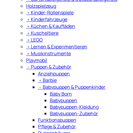
Holzspielzeug
﹢
Kinder-Rollenspiele
﹢
Kinderfahrzeuge
﹢
Küchen & Kaufläden
﹢
Kuscheltiere
﹢
LEGO
﹢
Lernen & Experimentieren
﹢
Musikinstrumente
Playmobil
﹣
Puppen & Zubehör
Anziehpuppen
﹢
Barbie
﹣
Babypuppen & Puppenkinder
Baby Born
Babypuppen
Babypuppen-Kleidung
Babypuppen-Zubehör
Funktionspuppen
Pflege & Zubehör
Puppenhäuser