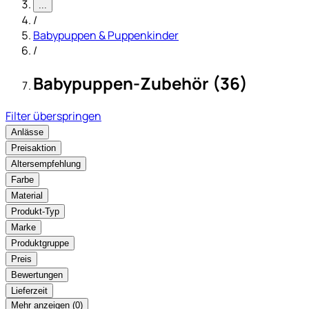
...
/
Babypuppen & Puppenkinder
/
Babypuppen-Zubehör (36)
Filter überspringen
Anlässe
Preisaktion
Altersempfehlung
Farbe
Material
Produkt-Typ
Marke
Produktgruppe
Preis
Bewertungen
Lieferzeit
Mehr anzeigen (
)