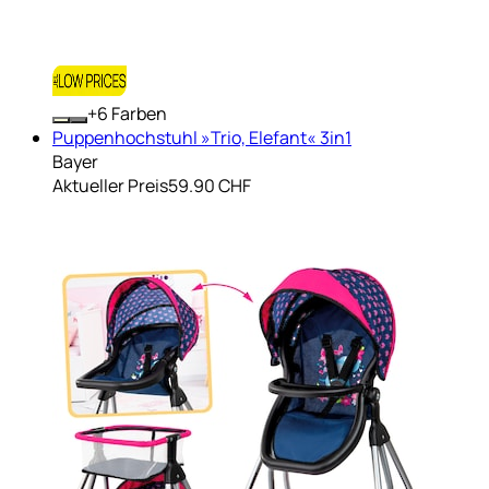
+
Farben
Puppenhochstuhl »Trio, Elefant« 3in1
Bayer
Aktueller Preis
59.90 CHF