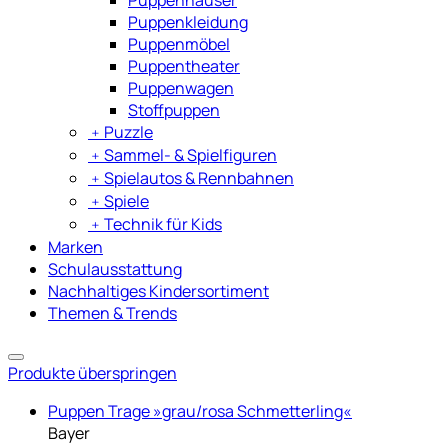
Puppenkleidung
Puppenmöbel
Puppentheater
Puppenwagen
Stoffpuppen
﹢
Puzzle
﹢
Sammel- & Spielfiguren
﹢
Spielautos & Rennbahnen
﹢
Spiele
﹢
Technik für Kids
Marken
Schulausstattung
Nachhaltiges Kindersortiment
Themen & Trends
Produkte überspringen
Puppen Trage »grau/rosa Schmetterling«
Bayer