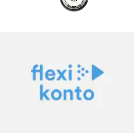
Inlineskates-Rolle »Hydroge«
ROLLERBLADE
Aktueller Preis
88.90 CHF