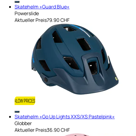
Skatehelm »Guard Blue«
Powerslide
Aktueller Preis
79.90 CHF
Skatehelm »Go Up Lights XXS/XS Pastelpink«
Globber
Aktueller Preis
36.90 CHF