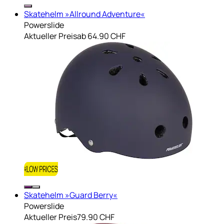
Skatehelm »Allround Adventure«
Powerslide
Aktueller Preis
ab
64.90 CHF
Skatehelm »Guard Berry«
Powerslide
Aktueller Preis
79.90 CHF