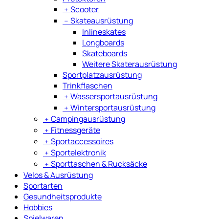
﹢
Scooter
﹣
Skateausrüstung
Inlineskates
Longboards
Skateboards
Weitere Skaterausrüstung
Sportplatzausrüstung
Trinkflaschen
﹢
Wassersportausrüstung
﹢
Wintersportausrüstung
﹢
Campingausrüstung
﹢
Fitnessgeräte
﹢
Sportaccessoires
﹢
Sportelektronik
﹢
Sporttaschen & Rucksäcke
Velos & Ausrüstung
Sportarten
Gesundheitsprodukte
Hobbies
Spielwaren