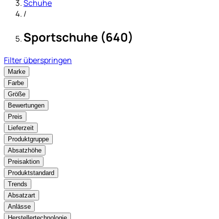
Schuhe
/
Sportschuhe (640)
Filter überspringen
Marke
Farbe
Größe
Bewertungen
Preis
Lieferzeit
Produktgruppe
Absatzhöhe
Preisaktion
Produktstandard
Trends
Absatzart
Anlässe
Herstellertechnologie