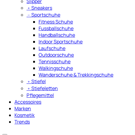
Slipper
﹢
Sneakers
﹣
Sportschuhe
Fitness Schuhe
Fussballschuhe
Handballschuhe
Indoor Sportschuhe
Laufschuhe
Outdoorschuhe
Tennisschuhe
Walkingschuhe
Wanderschuhe & Trekkingschuhe
﹢
Stiefel
﹢
Stiefeletten
Pflegemittel
Accessoires
Marken
Kosmetik
Trends