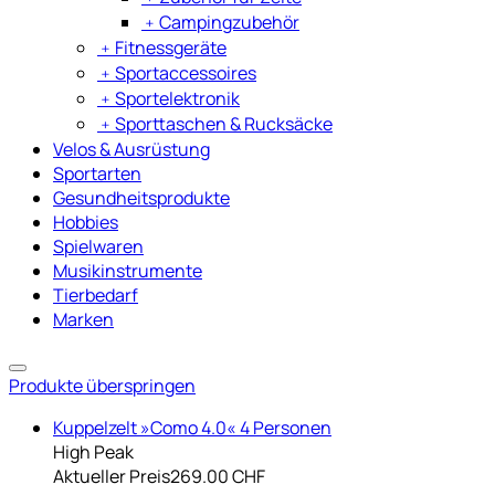
﹢
Campingzubehör
﹢
Fitnessgeräte
﹢
Sportaccessoires
﹢
Sportelektronik
﹢
Sporttaschen & Rucksäcke
Velos & Ausrüstung
Sportarten
Gesundheitsprodukte
Hobbies
Spielwaren
Musikinstrumente
Tierbedarf
Marken
Produkte überspringen
Kuppelzelt »Como 4.0« 4 Personen
High Peak
Aktueller Preis
269.00 CHF