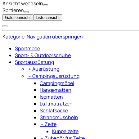
Ansicht wechseln
Sortieren
Galerieansicht
Listenansicht
Kategorie-Navigation überspringen
Sportmode
Sport- & Outdoorschuhe
Sportausrüstung
﹢
Ausrüstung
﹣
Campingausrüstung
Campingmöbel
Hängematten
Isomatten
Luftmatratzen
Schlafsäcke
Strandmuscheln
﹣
Zelte
Kuppelzelte
﹢
Zubehör für Zelte