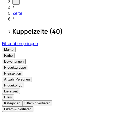
...
/
Zelte
/
Kuppelzelte (40)
Filter überspringen
Marke
Farbe
Bewertungen
Produktgruppe
Preisaktion
Anzahl Personen
Produkt-Typ
Lieferzeit
Preis
Kategorien
Filtern / Sortieren
Filtern & Sortieren