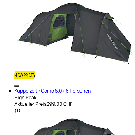
Kuppelzelt »Como 6.0« 6 Personen
High Peak
Aktueller Preis
299.00 CHF
(
1
)