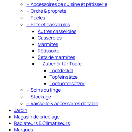
﹢
Accessoires de cuisine et pâtisserie
﹢
Ordre & propreté
﹢
Poêles
﹣
Pots et casseroles
Autres casseroles
Casseroles
Marmites
Rôtissoire
Sets de marmites
﹣
Zubehör für Töpfe
Topfdeckel
Topfeinsätze
Topfuntersetzer
﹢
Soins du linge
﹢
Stockage
﹢
Vaisselle & accessoires de table
Jardin
Magasin de bricolage
Radiateurs & Climatiseurs
Marques