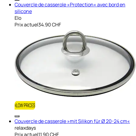
Couvercle de casserole »Protection« avec bord en
silicone
Elo
Prix actuel
34.90 CHF
Couvercle de casserole »mit Silikon für Ø 20-24 cm«
relaxdays
Prix actuel
11.90 CHF