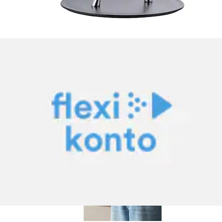
Dessous de plat »Magnetischer«
Eva Solo
Prix actuel
34.90 CHF