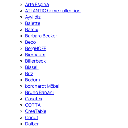
Arte Espina
ATLANTIC home collection
Ayyildiz
Balette
Bamix
Barbara Becker
Beco
BergHOFF
Bierbaum
Billerbeck
Bissell
Bitz
Bodum
borchardt Möbel
Bruno Banani
Casatex
COTTA
CreaTable
Cricut
Dalber