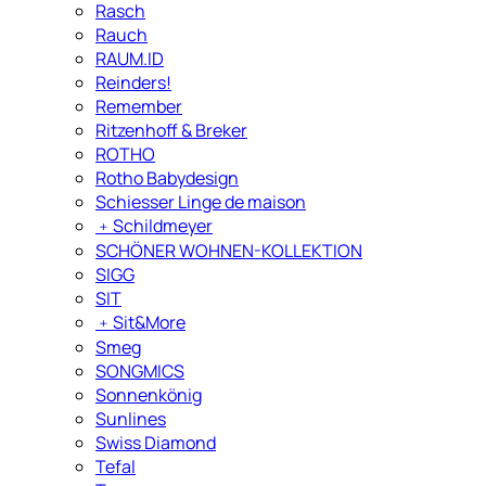
Rasch
Rauch
RAUM.ID
Reinders!
Remember
Ritzenhoff & Breker
ROTHO
Rotho Babydesign
Schiesser Linge de maison
﹢
Schildmeyer
SCHÖNER WOHNEN-KOLLEKTION
SIGG
SIT
﹢
Sit&More
Smeg
SONGMICS
Sonnenkönig
Sunlines
Swiss Diamond
Tefal