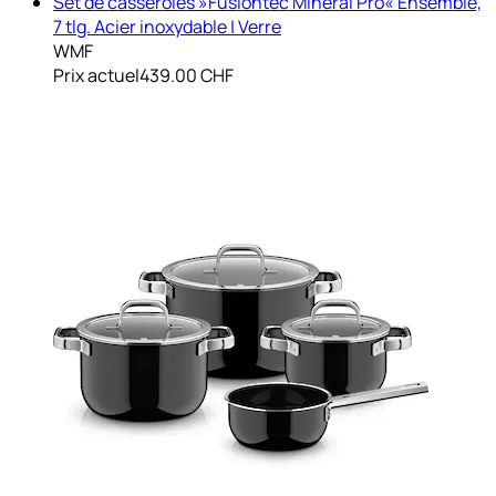
Set de casseroles »Fusiontec Mineral Pro« Ensemble,
7 tlg. Acier inoxydable | Verre
WMF
Prix actuel
439.00 CHF