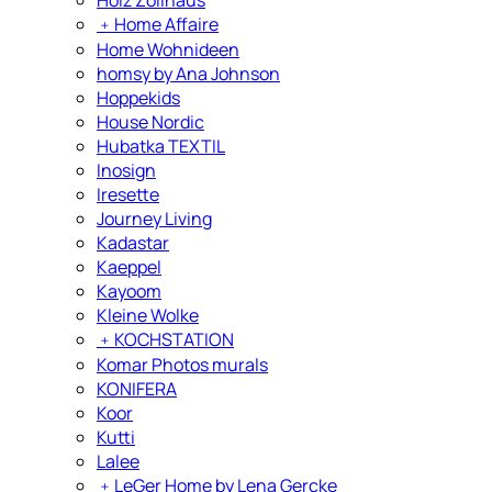
﹢
Home Affaire
Home Wohnideen
homsy by Ana Johnson
Hoppekids
House Nordic
Hubatka TEXTIL
Inosign
Iresette
Journey Living
Kadastar
Kaeppel
Kayoom
Kleine Wolke
﹢
KOCHSTATION
Komar Photos murals
KONIFERA
Koor
Kutti
Lalee
﹢
LeGer Home by Lena Gercke