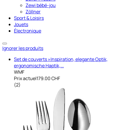
Zewi bébé-jou
Zöllner
Sport & Loisirs
Jouets
Électronique
Ignorer les produits
Set de couverts »Inspiration, elegante Optik,
ergonomische Haptik,...
WMF
Prix actuel
179.00 CHF
(
2
)