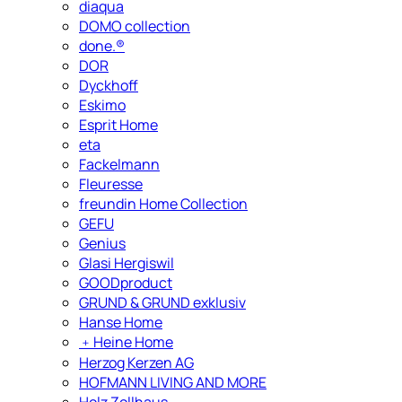
diaqua
DOMO collection
done.®
DOR
Dyckhoff
Eskimo
Esprit Home
eta
Fackelmann
Fleuresse
freundin Home Collection
GEFU
Genius
Glasi Hergiswil
GOODproduct
GRUND & GRUND exklusiv
Hanse Home
﹢
Heine Home
Herzog Kerzen AG
HOFMANN LIVING AND MORE
Holz Zollhaus