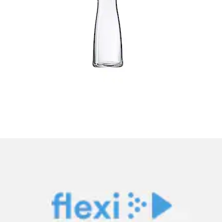
Set de casseroles »Compact Cuisine 4-teilig«
WMF
Prix actuel
280.00 CHF