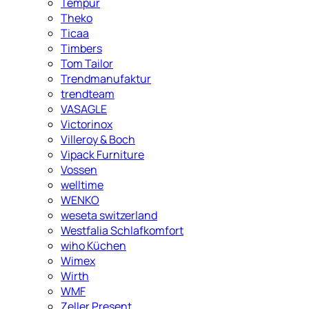
Tempur
Theko
Ticaa
Timbers
Tom Tailor
Trendmanufaktur
trendteam
VASAGLE
Victorinox
Villeroy & Boch
Vipack Furniture
Vossen
welltime
WENKO
weseta switzerland
Westfalia Schlafkomfort
wiho Küchen
Wimex
Wirth
WMF
Zeller Present