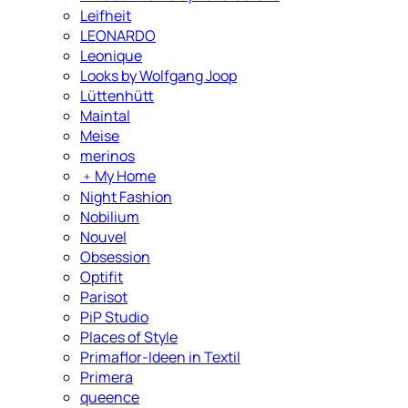
Leifheit
LEONARDO
Leonique
Looks by Wolfgang Joop
Lüttenhütt
Maintal
Meise
merinos
﹢
My Home
Night Fashion
Nobilium
Nouvel
Obsession
Optifit
Parisot
PiP Studio
Places of Style
Primaflor-Ideen in Textil
Primera
queence