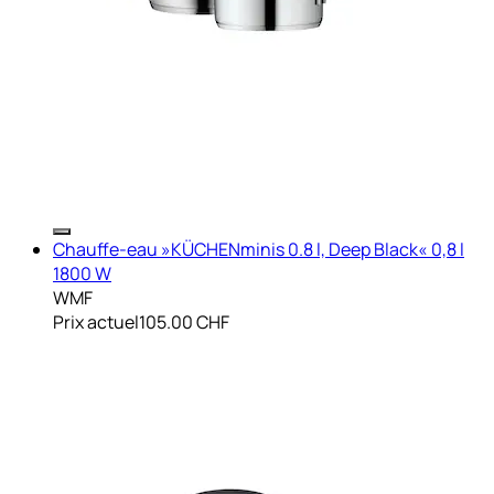
Chauffe-eau »KÜCHENminis 0.8 l, Deep Black« 0,8 l
1800 W
WMF
Prix actuel
105.00 CHF