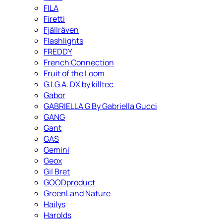
FILA
Firetti
Fjällräven
Flashlights
FREDDY
French Connection
Fruit of the Loom
G.I.G.A. DX by killtec
Gabor
GABRIELLA G By Gabriella Gucci
GANG
Gant
GAS
Gemini
Geox
Gil Bret
GOODproduct
GreenLand Nature
Hailys
Harolds