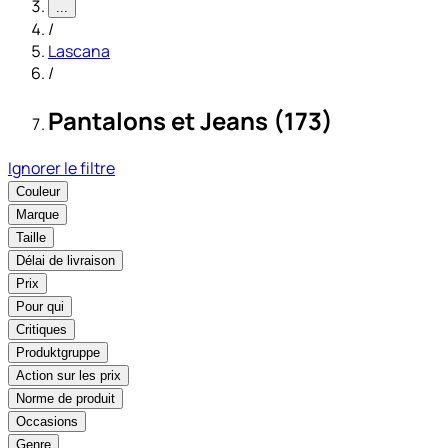
...
/
Lascana
/
Pantalons et Jeans (173)
Ignorer le filtre
Couleur
Marque
Taille
Délai de livraison
Prix
Pour qui
Critiques
Produktgruppe
Action sur les prix
Norme de produit
Occasions
Genre