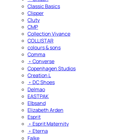
Classic Basics
Clipper
Cluty
CMP
Collection Vivance
COLLISTAR
colours & sons
Comma
﹢
Converse
Copenhagen Studios
Creation L
﹢
DC Shoes
Delmao
EASTPAK
Elbsand
Elizabeth Arden
Esprit
﹢
Esprit Maternity
﹢
Eterna
Falke