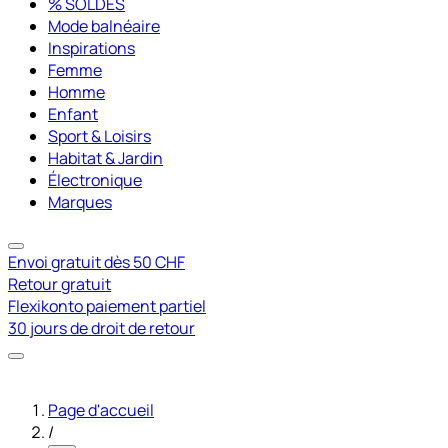
% SOLDES
Mode balnéaire
Inspirations
Femme
Homme
Enfant
Sport & Loisirs
Habitat & Jardin
Électronique
Marques
Envoi gratuit dès 50 CHF
Retour gratuit
Flexikonto paiement partiel
30 jours de droit de retour
Page d'accueil
/