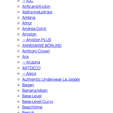
﹢
AJC
Alife and Kickin
Alpha Industries
Ambria
Amor
Andrea Conti
Aniston
﹢
Aniston PLUS
ANNEMARIE BÖRLIND
Anthoni Crown
Ara
﹢
Arizona
ARTDECO
﹢
Asics
Authentic Underwear Le Jogger
Bagan
Banana Moon
Base Level
Base Level Curvy
Beachtime
Bench