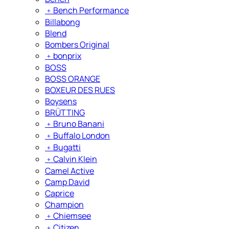
﹢
Bench Performance
Billabong
Blend
Bombers Original
﹢
bonprix
BOSS
BOSS ORANGE
BOXEUR DES RUES
Boysens
BRÜTTING
﹢
Bruno Banani
﹢
Buffalo London
﹢
Bugatti
﹢
Calvin Klein
Camel Active
Camp David
Caprice
Champion
﹢
Chiemsee
﹢
Citizen