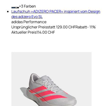
+
Farben
Laufschuh »ADIZERO PACER« inspiriert vom Design
des adizero Evo SL
adidas Performance
Ursprünglicher Preis
statt 129.00 CHF
Rabatt
- 11%
Aktueller Preis
114.00 CHF