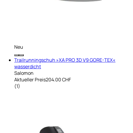
Neu
Trailrunningschuh »XA PRO 3D V9 GORE-TEX«
wasserdicht
Salomon
Aktueller Preis
204.00 CHF
(
1
)