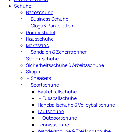
Schuhe
Badeschuhe
﹢
Business Schuhe
﹢
Clogs & Pantoletten
Gummistiefel
Hausschuhe
Mokassins
﹢
Sandalen & Zehentrenner
Schnürschuhe
Sicherheitsschuhe & Arbeitsschuhe
Slipper
﹢
Sneakers
﹣
Sportschuhe
Basketballschuhe
﹢
Fussballschuhe
Handballschuhe & Volleyballschuhe
Laufschuhe
﹢
Outdoorschuhe
Tennisschuhe
Wanderschuhe & Trekkingschuhe