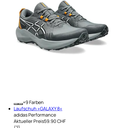
+
Farben
Laufschuh »GALAXY 8«
adidas Performance
Aktueller Preis
59.90 CHF
(
2
)