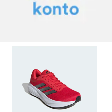
+
Farben
Laufschuh »RESPONSE RUNNER 2«
adidas Performance
Aktueller Preis
64.90 CHF