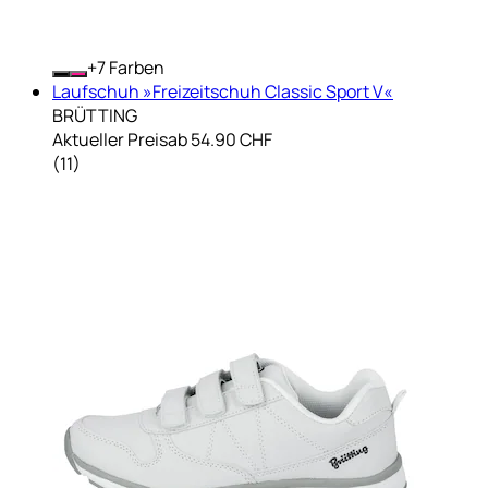
+
Farben
Laufschuh »Freizeitschuh Classic Sport V«
BRÜTTING
Aktueller Preis
ab
54.90 CHF
(
11
)