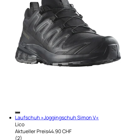
Laufschuh »Joggingschuh Simon V«
Lico
Aktueller Preis
44.90 CHF
(
2
)